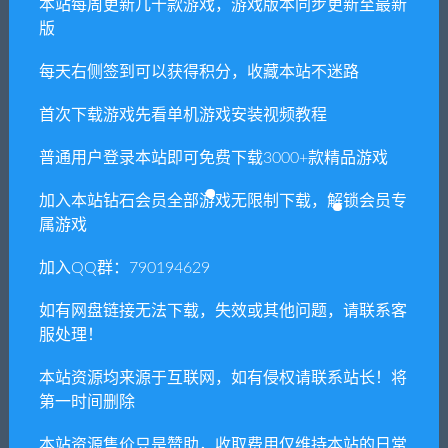
本站每周更新几十款游戏，游戏版本同步更新至最新
常见问题FAQ
版
每天右侧签到可以获得积分，收藏本站不迷路
免费下载或者VIP会员专享资源能否直接商
用？
首次下载游戏先看单机游戏安装视频教程
普通用户登录本站即可免费下载3000+款精品游戏
本站所有资源版权均属于原作者所有，这里所提
供资源均只能用于参考学习用，请勿直接商用。
加入本站钻石会员全部游戏无限制下载，解锁会员专
若由于商用引起版权纠纷，一切责任均由使用者
属游戏
承担。更多说明请参考 VIP介绍。
加入QQ群：790194629
提示下载完但解压或打开不了？
如有网盘链接无法下载，失效或其他问题，请联系客
服处理！
你们有qq群吗怎么加入？
本站资源均来源于互联网，如有侵权请联系站长！将
第一时间删除
本站资源售价只是赞助，收取费用仅维持本站的日常