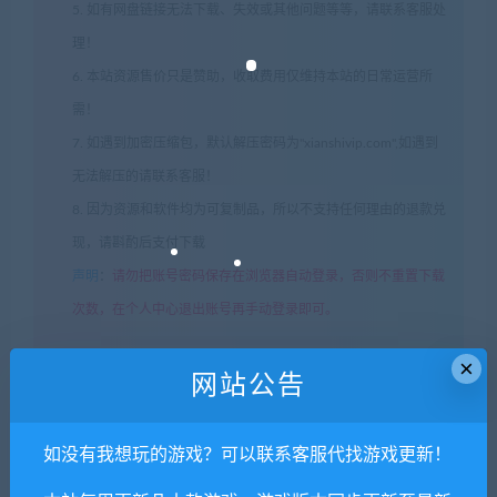
5. 如有网盘链接无法下载、失效或其他问题等等，请联系客服处
理！
6. 本站资源售价只是赞助，收取费用仅维持本站的日常运营所
需！
7. 如遇到加密压缩包，默认解压密码为"xianshivip.com",如遇到
无法解压的请联系客服！
8. 因为资源和软件均为可复制品，所以不支持任何理由的退款兑
现，请斟酌后支付下载
声明
：
请勿把账号密码保存在浏览器自动登录，否则不重置下载
次数，在个人中心退出账号再手动登录即可。
×
闲时游-专注于精品资源分享
»
昏迷：重制版/The Coma（更新
网站公告
v2.1.5）
如没有我想玩的游戏？可以联系客服代找游戏更新！