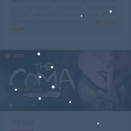
特别声明：原创产品提供以上服务，破解产品仅供参考
学习，不提供售后服务（均已杀毒检测），如有需求，建议
购买正版！如果源码侵犯了您的利益请留言告知！闲时游-
专注于精品资源分享https://xianshivip.com
如何获得
积分
Video load failed
0:00
/
0:00
正文概述