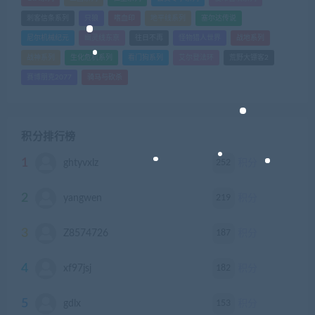
刺客信条系列
只狼
嗜血印
地平线系列
塞尔达传说
尼尔机械纪元
幽灵线东京
往日不再
怪物猎人世界
战地系列
战神系列
生化危机系列
看门狗系列
艾尔登法环
荒野大镖客2
赛博朋克2077
骑马与砍杀
积分排行榜
1
252
ghtyvxlz
积分
2
219
yangwen
积分
3
187
Z8574726
积分
4
182
xf97jsj
积分
5
153
gdlx
积分