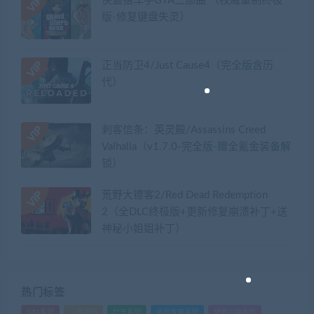
侠盗猎车手GTA三部曲 （权威重制终极
版-修复键盘失灵）
正当防卫4/Just Cause4（完全版含历
代）
刺客信条：英灵殿/Assassins Creed
Valhalla（v1.7.0-完全版-赠全氪金装备解
锁）​
荒野大镖客2/Red Dead Redemption
2（全DLC终极版+更新修复崩溃补丁+送
神秘小姐姐补丁）
热门标签
GTA系列
三国系列
仁王系列
会员专享系列
使命召唤系列