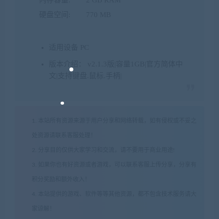
内存容量: 2 GB RAM
硬盘空间: 770 MB
适用设备 PC
版本介绍： v2.1.3版|容量1GB|官方简体中
文|支持键盘.鼠标.手柄|
1. 本站所有资源来源于用户分享和网络转载，如有侵权或不妥之
处资源请联系客服处理！
2. 分享目的仅供大家学习和交流，请不要用于商业用途!
3. 如果你也有好资源或者游戏，可以联系客服上传分享，分享有
积分奖励和额外收入！
4. 本站提供的游戏、软件等等其他资源，都不包含技术服务请大
家谅解！