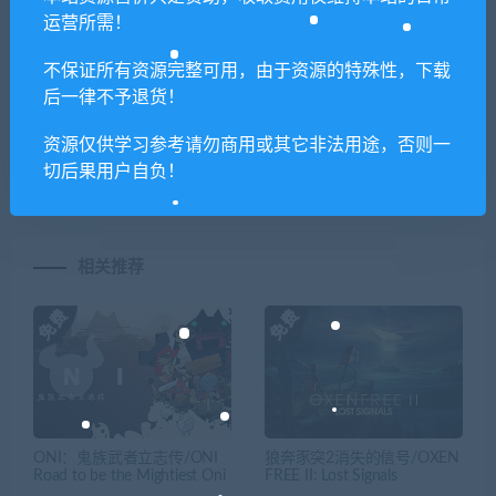
喜欢
0
分享到：
运营所需！
不保证所有资源完整可用，由于资源的特殊性，下载
后一律不予退货！
上一篇
下一篇
极品飞车21：热度/Need For
环世界-皇权/边缘世
资源仅供学习参考请勿商用或其它非法用途，否则一
Speed Heat
界/RimWorld（v1.3.3066）
切后果用户自负！
相关推荐
ONI：鬼族武者立志传/ONI
狼奔豕突2消失的信号/OXEN
Road to be the Mightiest Oni
FREE II: Lost Signals