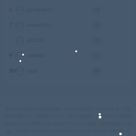
6
118
jq576464117
积分
7
117
aosenlp0515
积分
8
110
a112233
积分
9
101
xinba001
积分
10
100
qqqjf
积分
本站资源均来自公开的网络收集，如有侵权若侵犯了您的合法权益，请及
时来信通知我们，给您带来的不便，我们深表歉意。 本站发布的文章及附
件仅限用于学习和研究目的.请勿用于商业或违法用途，如有需要请支持正
版。 © 2024 - xianshivip.com All rights reserved
京ICP备18888888号