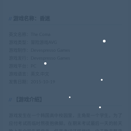
游戏名称：昏迷
英文名称：The Coma
游戏类型：冒险游戏AVG
游戏制作：Devespresso Games
游戏发行：Devespresso Games
游戏平台：PC
游戏语言：英文,中文
发售日期：2015-10-19
【游戏介绍】
游戏发生在一个韩国高中校园里，主角是一个学生。为了
应付考试而临时熬夜抱佛脚。在期末考试最后一天的前天