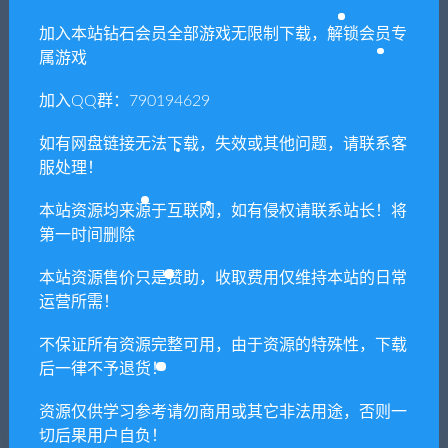
免费下载或者VIP会员专享资源能否直接商
用？
加入本站钻石会员全部游戏无限制下载，解锁会员专
属游戏
本站所有资源版权均属于原作者所有，这里所提
加入QQ群：790194629
供资源均只能用于参考学习用，请勿直接商用。
若由于商用引起版权纠纷，一切责任均由使用者
如有网盘链接无法下载，失效或其他问题，请联系客
承担。更多说明请参考 VIP介绍。
服处理！
本站资源均来源于互联网，如有侵权请联系站长！将
提示下载完但解压或打开不了？
第一时间删除
你们有qq群吗怎么加入？
本站资源售价只是赞助，收取费用仅维持本站的日常
运营所需！
不保证所有资源完整可用，由于资源的特殊性，下载
喜欢
0
分享到：
后一律不予退货！
资源仅供学习参考请勿商用或其它非法用途，否则一
切后果用户自负！