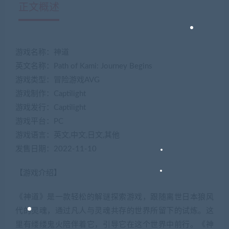
正文概述
游戏名称：神道
英文名称：Path of Kami: Journey Begins
游戏类型：冒险游戏AVG
游戏制作：Captilight
游戏发行：Captilight
游戏平台：PC
游戏语言：英文,中文,日文,其他
发售日期：2022-11-10
【游戏介绍】
《神道》是一款轻松的解谜探索游戏，跟随离世日本狼风
代的灵魂，通过凡人与灵魂共存的世界所留下的试炼。这
里有缕缕鬼火陪伴着它，引导它在这个世界中前行。《神