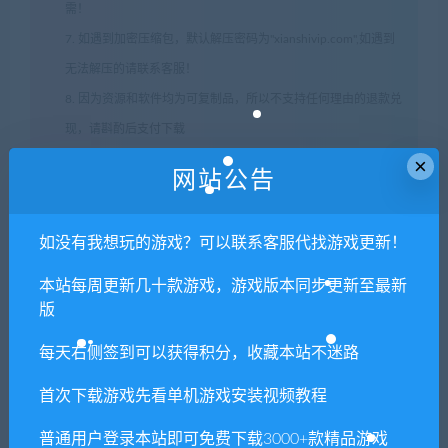
需！
7. 如遇到加密压缩包，默认解压密码为"xianshivip.com",如遇到
无法解压的请联系客服！
8. 因为资源和软件均为可复制品，所以不支持任何理由的退款兑
现，请斟酌后支付下载
声明
：
请勿把账号密码保存在浏览器自动登录，否则不重置下载
×
网站公告
次数，在个人中心退出账号再手动登录即可。
如没有我想玩的游戏？可以联系客服代找游戏更新！
闲时游-专注于精品资源分享
»
神道/Path of Kami: Journey
Begins
本站每周更新几十款游戏，游戏版本同步更新至最新
版
每天右侧签到可以获得积分，收藏本站不迷路
常见问题FAQ
首次下载游戏先看单机游戏安装视频教程
普通用户登录本站即可免费下载3000+款精品游戏