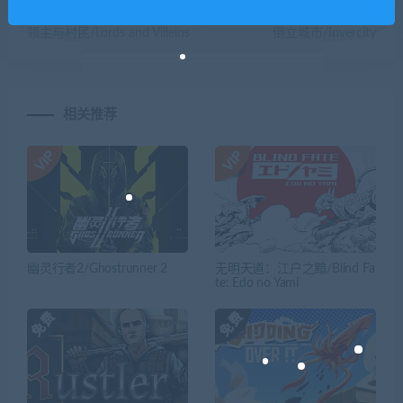
上一篇
下一篇
领主与村民/Lords and Villeins
倒立城市/Invercity
相关推荐
幽灵行者2/Ghostrunner 2
无明天道：江户之黯/Blind Fa
te: Edo no Yami