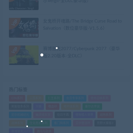
尔Vergil-全DLC豪华版）
女鬼桥开魂路/The Bridge Curse Road to
Salvation（数位豪华版-V1.5.6）
赛博朋克2077/Cyberpunk 2077（豪华
版2.20版本-全DLC）
热门标签
GTA系列
三国系列
仁王系列
会员专享系列
使命召唤系列
刺客信条系列
只狼
嗜血印
地平线系列
塞尔达传说
尼尔机械纪元
幽灵线东京
往日不再
怪物猎人世界
战地系列
战神系列
生化危机系列
看门狗系列
艾尔登法环
荒野大镖客2
赛博朋克2077
骑马与砍杀