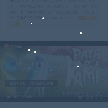
特别声明：原创产品提供以上服务，破解产品仅供参考
学习，不提供售后服务（均已杀毒检测），如有需求，建议
购买正版！如果源码侵犯了您的利益请留言告知！闲时游-
专注于精品资源分享https://xianshivip.com
如何获得
积分
您已获得当前视频观看权限
0:00
/
01:00