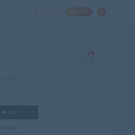
注册/登录
升级SVIP
。
1.37K
注1.37K次
QQ咨询
费BUG修复