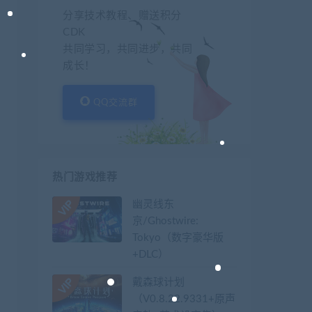
分享技术教程、赠送积分
CDK
共同学习，共同进步，共同
成长！
QQ交流群
热门游戏推荐
幽灵线东
京/Ghostwire:
Tokyo（数字豪华版
+DLC）
戴森球计划
（V0.8.22.9331+原声