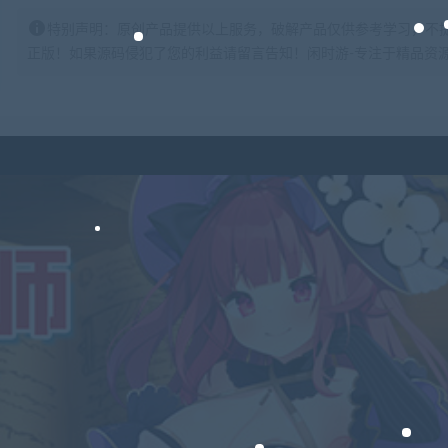
特别声明：原创产品提供以上服务，破解产品仅供参考学习，不
正版！如果源码侵犯了您的利益请留言告知！闲时游-专注于精品资源分享https: