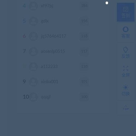
4
184
xf97jsj
积分
签到
5
156
gdlx
积分
6
118
客服
jq576464117
积分
7
117
aosenlp0515
积分
反馈
8
110
a112233
积分
全屏
9
101
xinba001
积分
切换
10
100
qqqjf
积分