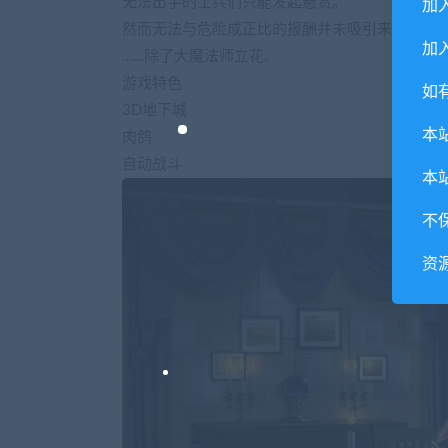
无法出手的士兵们只能发起悬赏。
加
然而无法与危险成正比的报酬并未吸引来挑战者
加入
……除了大魔法师立花。
游戏特色
如
3D地下城
本
肉鸽
自动战斗
本
不
资