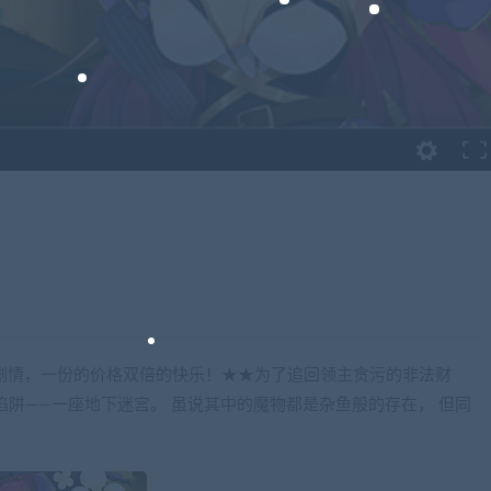
剧情，一份的价格双倍的快乐！★★为了追回领主贪污的非法财
陷阱——一座地下迷宫。 虽说其中的魔物都是杂鱼般的存在， 但同