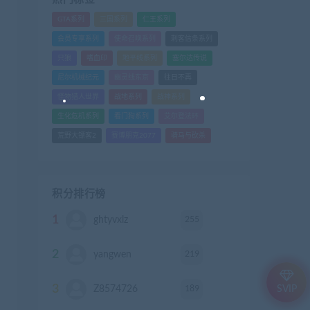
GTA系列
三国系列
仁王系列
会员专享系列
使命召唤系列
刺客信条系列
只狼
嗜血印
地平线系列
塞尔达传说
尼尔机械纪元
幽灵线东京
往日不再
怪物猎人世界
战地系列
战神系列
生化危机系列
看门狗系列
艾尔登法环
荒野大镖客2
赛博朋克2077
骑马与砍杀
积分排行榜
1
255
ghtyvxlz
积分
2
219
yangwen
积分
3
189
Z8574726
积分
SVIP