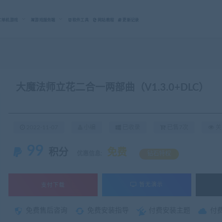
C单机游戏
游戏服务端
软件工具
网站教程
更新记录
大魔法师立花二合一两部曲（V1.3.0+DLC）
2022-11-07
小编
已收录
已售7次
关
99
积分
免费
优惠信息:
钻石特权
支付下载
暂无演示
免费售后咨询
免费安装指导
付费安装主题
付