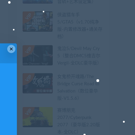
音轨+艺术设定集）
侠盗猎车手
5/GTA5（v1.70纯净
版-内置修改器+通关存
档）
×
鬼泣5/Devil May Cry
5（整合DMC5维吉尔
Vergil-全DLC豪华版）
女鬼桥开魂路/The
Bridge Curse Road to
Salvation（数位豪华
版-V1.5.6）
赛博朋克
2077/Cyberpunk
2077（豪华版2.20版
本-全DLC）