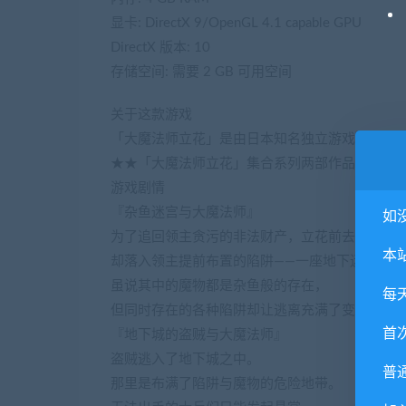
显卡: DirectX 9/OpenGL 4.1 capable GPU
DirectX 版本: 10
存储空间: 需要 2 GB 可用空间
关于这款游戏
「大魔法师立花」是由日本知名独立游戏社团AleCubi
★★「大魔法师立花」集合系列两部作品，2合1
游戏剧情
『杂鱼迷宫与大魔法师』
如
为了追回领主贪污的非法财产，立花前去执行任
本
却落入领主提前布置的陷阱——一座地下迷宫。
虽说其中的魔物都是杂鱼般的存在，
每
但同时存在的各种陷阱却让逃离充满了变数！
首
『地下城的盗贼与大魔法师』
盗贼逃入了地下城之中。
普
那里是布满了陷阱与魔物的危险地带。