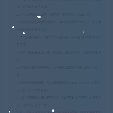
处资源请联系客服处理！
2. 分享目的仅供大家学习和交流，请不要用于商业用途!
3. 如果你也有好资源或者游戏，可以联系客服上传分享，分享有
积分奖励和额外收入！
4. 本站提供的游戏、软件等等其他资源，都不包含技术服务请大
家谅解！
5. 如有网盘链接无法下载、失效或其他问题等等，请联系客服处
理！
6. 本站资源售价只是赞助，收取费用仅维持本站的日常运营所
需！
7. 如遇到加密压缩包，默认解压密码为"xianshivip.com",如遇到
无法解压的请联系客服！
8. 因为资源和软件均为可复制品，所以不支持任何理由的退款兑
现，请斟酌后支付下载
声明
：
请勿把账号密码保存在浏览器自动登录，否则不重置下载