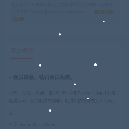
购买正版！如果源码侵犯了您的利益请留言告知！闲时游-
专注于精品资源分享https://xianshivip.com
如何获得
积分
正文概述
会员资源，钻石会员免费。
阳光、沙滩、泳装、肌肤! !与Lily和Peach一同展开心扉、
坦诚交流、感受肌肤的温暖，度过热情愉悦的三人时光。
名称: Sunny Beach Dolls