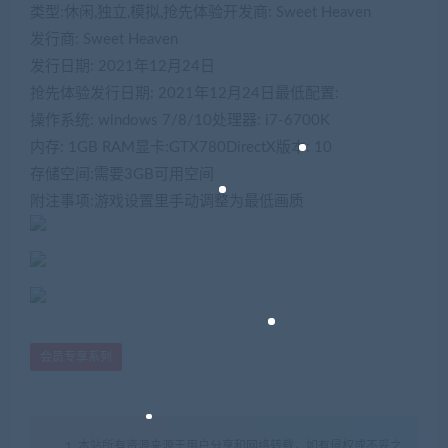
类型:休闲,独立,模拟,抢先体验开发商: Sweet Heaven
发行商: Sweet Heaven
发行日期: 2021年12月24日
抢先体验发行日期: 2021年12月24日最低配置:
操作系统: windows 7/8/10处理器: i7-6700K
内存: 1GB RAM显卡:GTX780DirectX版本: 10
存储空间:需要3GB可用空间
附注事项:游戏设置里手动调整为最低画质
会员专享系列
1. 本站所有资源来源于用户分享和网络转载，如有侵权或不妥之