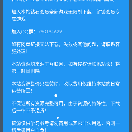
加入本站钻石会员全部游戏无限制下载，解锁会员专
属游戏
加入QQ群：790194629
母爛漫/Haharanman
Kanon
如有网盘链接无法下载，失效或其他问题，请联系客
服处理！
本站资源均来源于互联网，如有侵权请联系站长！将
第一时间删除
赫尔的海底都市计划-在梦幻
君羽/Wanting Wings
本站资源售价只是赞助，收取费用仅维持本站的日常
箱庭里种植空气的SLG
运营所需！
不保证所有资源完整可用，由于资源的特殊性，下载
后一律不予退货！
单机游戏修改器（免费使用）
资源仅供学习参考请勿商用或其它非法用途，否则一
支持上万款单机游戏修改，功能强大。
切后果用户自负！