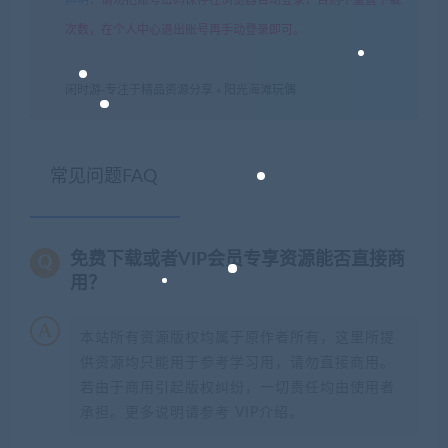
次数，在个人中心退出账号再手动登录即可。
闲时游-专注于精品资源分享
»
阳光海滩玩偶
常见问题FAQ
免费下载或者VIP会员专享资源能否直接商
用？
本站所有资源版权均属于原作者所有，这里所提
供资源均只能用于参考学习用，请勿直接商用。
若由于商用引起版权纠纷，一切责任均由使用者
承担。更多说明请参考 VIP介绍。