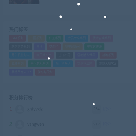
热门标签
GTA系列
三国系列
仁王系列
会员专享系列
使命召唤系列
刺客信条系列
只狼
嗜血印
地平线系列
塞尔达传说
尼尔机械纪元
幽灵线东京
往日不再
怪物猎人世界
战地系列
战神系列
生化危机系列
看门狗系列
艾尔登法环
荒野大镖客2
赛博朋克2077
骑马与砍杀
积分排行榜
1
254
ghtyvxlz
积分
2
219
yangwen
积分