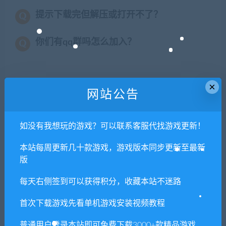
提示下载完但解压或打开不了？
你们有qq群吗怎么加入？
×
喜欢
0
分享到：
网站公告
如没有我想玩的游戏？可以联系客服代找游戏更新！
上一篇
下一篇
本站每周更新几十款游戏，游戏版本同步更新至最新
魔法学院-第一季
破碎的梦想之城-Ver1.110.8
版
每天右侧签到可以获得积分，收藏本站不迷路
相关推荐
首次下载游戏先看单机游戏安装视频教程
普通用户登录本站即可免费下载3000+款精品游戏