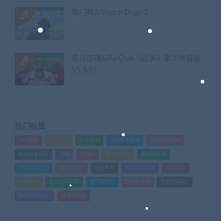
看门狗2/Watch Dogs 2
孤岛惊魂6/FarCry6（远哭6-豪华终极版-
V1.5.0）
热门标签
GTA系列
三国系列
仁王系列
会员专享系列
使命召唤系列
刺客信条系列
只狼
嗜血印
地平线系列
塞尔达传说
尼尔机械纪元
幽灵线东京
往日不再
怪物猎人世界
战地系列
战神系列
生化危机系列
看门狗系列
艾尔登法环
荒野大镖客2
赛博朋克2077
骑马与砍杀