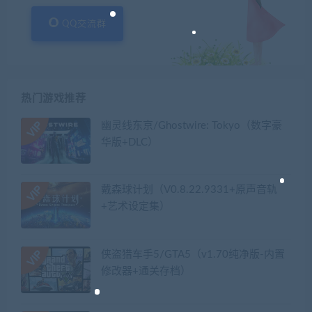
QQ交流群
热门游戏推荐
幽灵线东京/Ghostwire: Tokyo（数字豪
华版+DLC）
戴森球计划（V0.8.22.9331+原声音轨
+艺术设定集）
侠盗猎车手5/GTA5（v1.70纯净版-内置
修改器+通关存档）