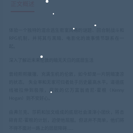
正文概述
体验一个独特的混合逃生密室风格的谜题、回合制战斗和
RPG机制，并将其与黑暗、电影化的故事情节联系在一
起。
深入了解近未来伦敦的暗无天日的底层生活
曾经熙熙攘攘、充满生机的伦敦，如今却是一片阴暗凄凉
的状态。 失业率和无家可归者处于历史最高水平。道德底
线被拉伸到极限，腐败的亿万富翁肯尼·霍根（Kenny
Hogan）则不安好心。
由弗兰克、莎莉和加文组成的底层社会渣滓小团伙，将击
碎肯尼-霍根的计划，迫使他屈服。但这并不简单，他们将
不得不面对一路上的层层障碍……