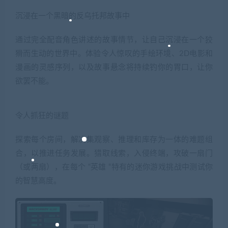
沉浸在一个黑暗的反乌托邦故事中
通过完全配音角色讲述的故事情节，让自己沉浸在一个狡
猾而生动的世界中。体验令人惊叹的手绘环境、2D电影和
漫画的灵感序列，以及故事悬念将持续钓你的胃口，让你
欲罢不能。
令人抓狂的谜题
探索每个房间，解决集观察、推理和库存为一体的难题组
合，以推进任务发展。猎取线索，入侵终端，攻破一扇门
（或两扇），在每个 “英雄 “特有的迷你游戏挑战中测试你
的智慧高度。