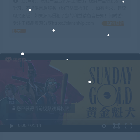
特别声明：原创产品提供以上服务，破解产品仅供参考
学习，不提供售后服务（均已杀毒检测），如有需求，建议
购买正版！如果源码侵犯了您的利益请留言告知！闲时游-
专注于精品资源分享https://xianshivip.com
如何获得
积分
您已获得当前视频观看权限
0:00
/
01:14