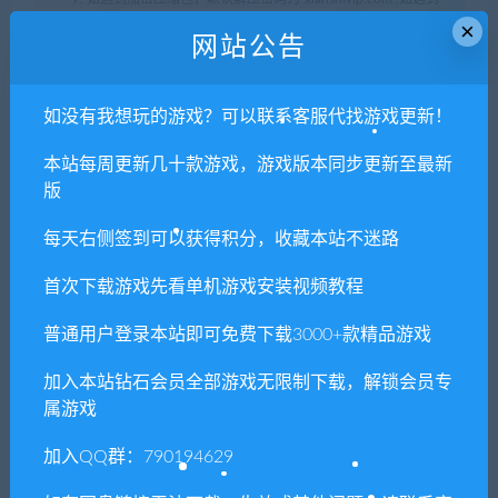
×
无法解压的请联系客服！
网站公告
8. 因为资源和软件均为可复制品，所以不支持任何理由的退款兑
现，请斟酌后支付下载
如没有我想玩的游戏？可以联系客服代找游戏更新！
声明
：
请勿把账号密码保存在浏览器自动登录，否则不重置下载
本站每周更新几十款游戏，游戏版本同步更新至最新
次数，在个人中心退出账号再手动登录即可。
版
闲时游-专注于精品资源分享
»
黄金魁犬/Rainy Sunday
每天右侧签到可以获得积分，收藏本站不迷路
首次下载游戏先看单机游戏安装视频教程
常见问题FAQ
普通用户登录本站即可免费下载3000+款精品游戏
加入本站钻石会员全部游戏无限制下载，解锁会员专
属游戏
免费下载或者VIP会员专享资源能否直接商
用？
加入QQ群：790194629