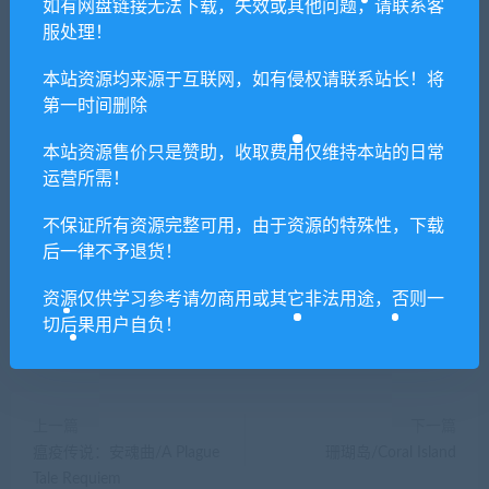
如有网盘链接无法下载，失效或其他问题，请联系客
本站所有资源版权均属于原作者所有，这里所提
服处理！
供资源均只能用于参考学习用，请勿直接商用。
若由于商用引起版权纠纷，一切责任均由使用者
本站资源均来源于互联网，如有侵权请联系站长！将
承担。更多说明请参考 VIP介绍。
第一时间删除
本站资源售价只是赞助，收取费用仅维持本站的日常
提示下载完但解压或打开不了？
运营所需！
你们有qq群吗怎么加入？
不保证所有资源完整可用，由于资源的特殊性，下载
后一律不予退货！
资源仅供学习参考请勿商用或其它非法用途，否则一
喜欢
0
分享到：
切后果用户自负！
上一篇
下一篇
瘟疫传说：安魂曲/A Plague
珊瑚岛/Coral Island
Tale Requiem