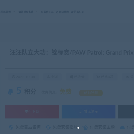
C单机游戏
游戏服务端
软件工具
网站教程
更新记录
汪汪队立大功：锦标赛/PAW Patrol: Grand Prix
2022-10-08
小编
已收录
已售4次
关
5
积分
免费
优惠信息:
钻石特权
支付下载
暂无演示
免费售后咨询
免费安装指导
付费安装主题
付