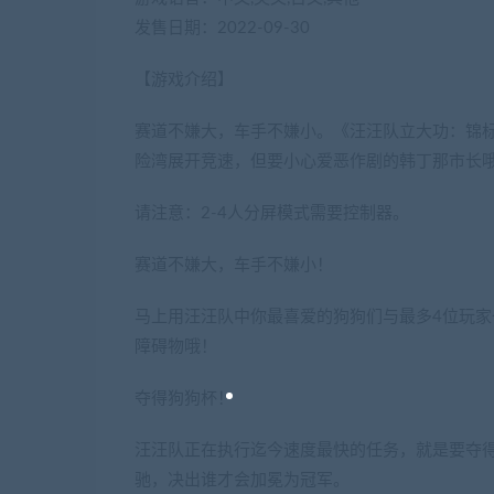
发售日期：2022-09-30
【游戏介绍】
赛道不嫌大，车手不嫌小。《汪汪队立大功：锦
险湾展开竞速，但要小心爱恶作剧的韩丁那市长
请注意：2-4人分屏模式需要控制器。
赛道不嫌大，车手不嫌小！
马上用汪汪队中你最喜爱的狗狗们与最多4位玩
障碍物哦！
夺得狗狗杯！
汪汪队正在执行迄今速度最快的任务，就是要夺
驰，决出谁才会加冕为冠军。