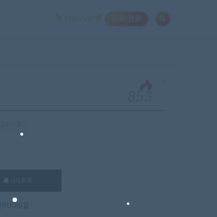
注册/登录
升级SVIP
。
853
注853次
QQ咨询
费BUG修复