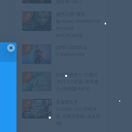
成修复+DLC）
最终幻想7重制
版/FINAL FANTASY VII
REMAKE
INTERGRADE
×
战地5/战地风云
5/Battlefield V
仙剑奇侠传七-正版分
流V1.1.0修复+原声音
乐+修改器+MOD
侠盗猎车手
5/GTA5（v1.70纯净
版-内置修改器+通关存
档）