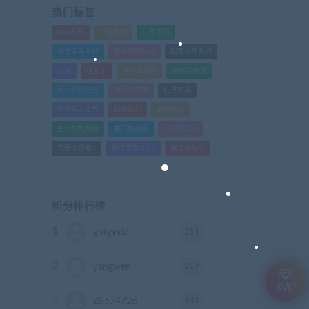
热门标签
GTA系列
三国系列
仁王系列
会员专享系列
使命召唤系列
刺客信条系列
只狼
嗜血印
地平线系列
塞尔达传说
尼尔机械纪元
幽灵线东京
往日不再
怪物猎人世界
战地系列
战神系列
生化危机系列
看门狗系列
艾尔登法环
荒野大镖客2
赛博朋克2077
骑马与砍杀
积分排行榜
1
253
ghtyvxlz
积分
2
219
yangwen
积分
SVIP
3
188
Z8574726
积分