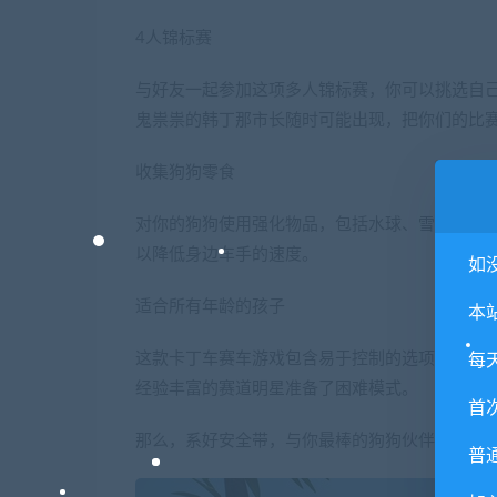
4人锦标赛
与好友一起参加这项多人锦标赛，你可以挑选自
鬼祟祟的韩丁那市长随时可能出现，把你们的比
收集狗狗零食
对你的狗狗使用强化物品，包括水球、雪球和彩
以降低身边车手的速度。
如
适合所有年龄的孩子
本
这款卡丁车赛车游戏包含易于控制的选项，为年
每
经验丰富的赛道明星准备了困难模式。
首
那么，系好安全带，与你最棒的狗狗伙伴一起，在
普