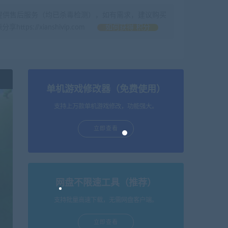
提供售后服务（均已杀毒检测），如有需求，建议购买
//xianshivip.com
如何获得 积分
单机游戏修改器（免费使用）
支持上万款单机游戏修改，功能强大。
立即查看
网盘不限速工具（推荐）
支持批量高速下载，无需网盘客户端。
立即查看