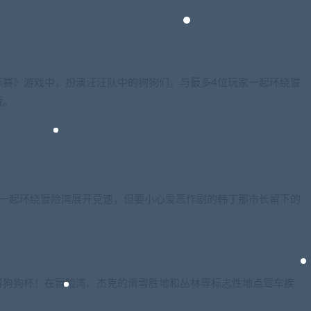
标赛》游戏中，扮演汪汪队中的狗狗们，与最多4位玩家一起环绕冒
哦。
家一起环绕冒险湾展开竞速，但要小心爱恶作剧的韩丁那市长留下的
得狗狗杯！在冒险湾、杰克的滑雪胜地和丛林等标志性地点驾车疾