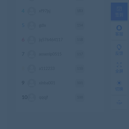
4
183
xf97jsj
积分
签到
5
154
gdlx
积分
客服
6
118
jq576464117
积分
反馈
7
117
aosenlp0515
积分
8
110
a112233
积分
全屏
9
101
xinba001
积分
切换
10
100
qqqjf
积分