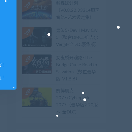
戴森球计划
（V0.8.22.9331+原声
音轨+艺术设定集）
鬼泣5/Devil May Cry
5（整合DMC5维吉尔
Vergil-全DLC豪华版）
女鬼桥开魂路/The
Bridge Curse Road to
货！
Salvation（数位豪华
负！
版-V1.5.6）
赛博朋克
2077/Cyberpunk
2077（豪华版2.20版
本-全DLC）