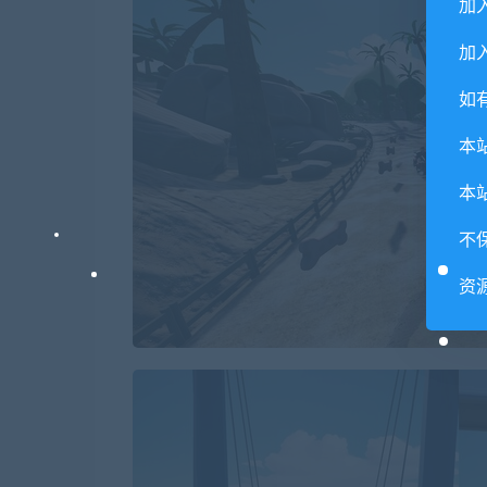
加
加入
如
本
本
不
资