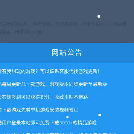
己最喜爱的狗狗，包括阿奇、天天或毛毛。但要多加小心，因为鬼
赛变成一场疯狂的灾难！
网站公告
屑爆弹。另外，你还可以解锁特殊的角色技能，比如阿奇的警笛可
没有我想玩的游戏？可以联系客服代找游戏更新！
站每周更新几十款游戏，游戏版本同步更新至最新版
龄较小的孩子提供自动加速功能，引导他们沿赛道行驶，同时还为
天右侧签到可以获得积分，收藏本站不迷路
次下载游戏先看单机游戏安装视频教程
11条赛道上来一场超棒的狗狗比赛吧！
通用户登录本站即可免费下载3000+款精品游戏