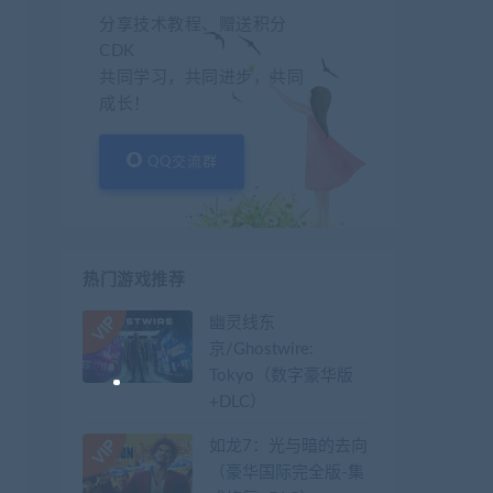
分享技术教程、赠送积分
CDK
共同学习，共同进步，共同
成长！
QQ交流群
热门游戏推荐
幽灵线东
京/Ghostwire:
Tokyo（数字豪华版
+DLC）
如龙7：光与暗的去向
（豪华国际完全版-集