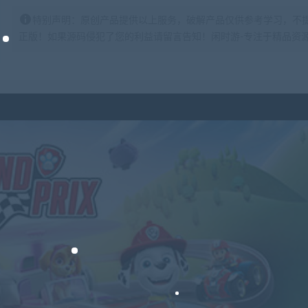
特别声明：原创产品提供以上服务，破解产品仅供参考学习，不
正版！如果源码侵犯了您的利益请留言告知！闲时游-专注于精品资源分享https: