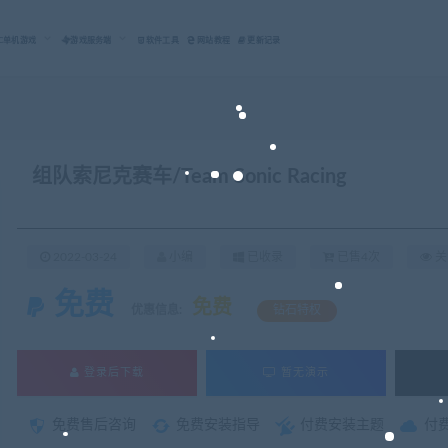
C单机游戏
游戏服务端
软件工具
网站教程
更新记录
组队索尼克赛车/Team Sonic Racing
2022-03-24
小编
已收录
已售4次
关
免费
免费
优惠信息:
钻石特权
登录后下载
暂无演示
免费售后咨询
免费安装指导
付费安装主题
付