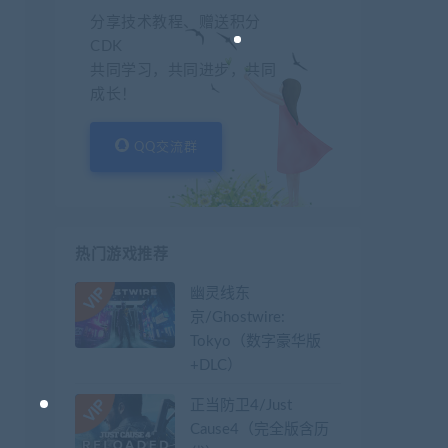
分享技术教程、赠送积分
CDK
共同学习，共同进步，共同
成长！
QQ交流群
热门游戏推荐
幽灵线东
京/Ghostwire:
Tokyo（数字豪华版
+DLC）
正当防卫4/Just
Cause4（完全版含历