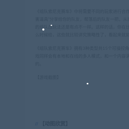
《组队索尼克赛车》中将需要不同的玩家进行合作
害道具”分享给你的队友，帮落后的队友一把，从
的组队战玩法还是有点不一样。这样的话，你在
么时候给，这些就比较讲究策略性了，看起来就
《组队索尼克赛车》拥有3种类型共15个可操控
戏同样会有本地和在线的多人模式，和一个内容满
的。
【游戏截图】
【动图欣赏】