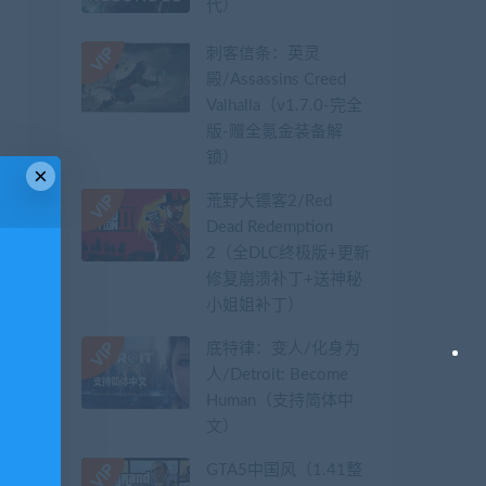
代）
刺客信条：英灵
殿/Assassins Creed
Valhalla（v1.7.0-完全
版-赠全氪金装备解
锁）​
×
荒野大镖客2/Red
Dead Redemption
2（全DLC终极版+更新
修复崩溃补丁+送神秘
小姐姐补丁）
底特律：变人/化身为
人/Detroit: Become
Human（支持简体中
文）
GTA5中国风（1.41整