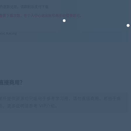
由的退款兑现，请斟酌后支付下载
重置下载次数，在个人中心退出账号再手动登录即可。
c Racing
否直接商用？
里所提供资源均只能用于参考学习用，请勿直接商用。若由于商
。更多说明请参考 VIP介绍。