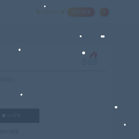
注册/登录
升级SVIP
。
868
注868次
QQ咨询
费BUG修复