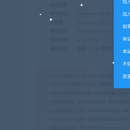
加
最低配置
操作系统: Windows 7 64 Bit or newer
加入
处理器 : Intel Core i3 4130T (2.9GHz) 
如
图形显卡: Nvidia GeForce GTX 770 (2GB
本
内存容量: 4 GB RAM
硬盘空间: 需要 32 GB 可用空间
本
不
资
1. 本站所有资源来源于用户分享和网络转载，如有侵
2. 分享目的仅供大家学习和交流，请不要用于商业用途
3. 如果你也有好资源或者游戏，可以联系客服上传分
4. 本站提供的游戏、软件等等其他资源，都不包含技
5. 如有网盘链接无法下载、失效或其他问题等等，请
6. 本站资源售价只是赞助，收取费用仅维持本站的日
7. 如遇到加密压缩包，默认解压密码为"xianshivip.