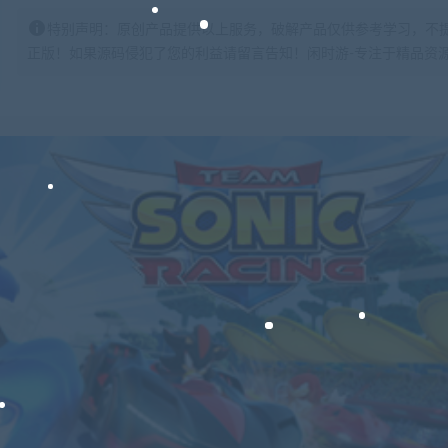
特别声明：原创产品提供以上服务，破解产品仅供参考学习，不
正版！如果源码侵犯了您的利益请留言告知！闲时游-专注于精品资源分享https: