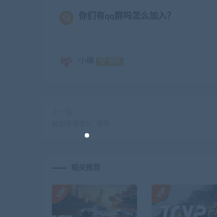
你们有qq群吗怎么加入？
小编
钻石
上一篇
仙剑奇侠传5：前传
相关推荐