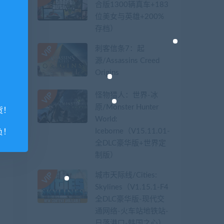
合版1300辆真车+183
位美女与英雄+200%
存档）
刺客信条7：起
源/Assassins Creed
Origins
怪物猎人：世界-冰
原/Monster Hunter
货！
World:
Iceborne（V15.11.01-
负！
全DLC豪华版+世界定
制版）
城市天际线/Cities:
Skylines（V1.15.1-F4
全DLC豪华版-现代交
通网络-火车站地铁站-
日落港口-韩国之心）