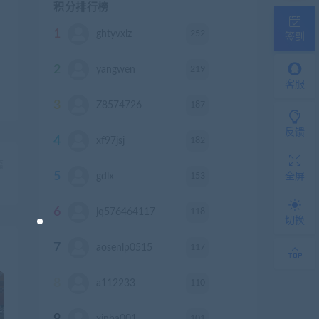
积分排行榜
1
252
ghtyvxlz
积分
签到
2
219
yangwen
积分
客服
3
187
Z8574726
积分
反馈
4
182
xf97jsj
积分
篇
5
153
gdlx
积分
全屏
）
6
118
jq576464117
积分
切换
7
117
aosenlp0515
积分
8
110
a112233
积分
9
101
xinba001
积分