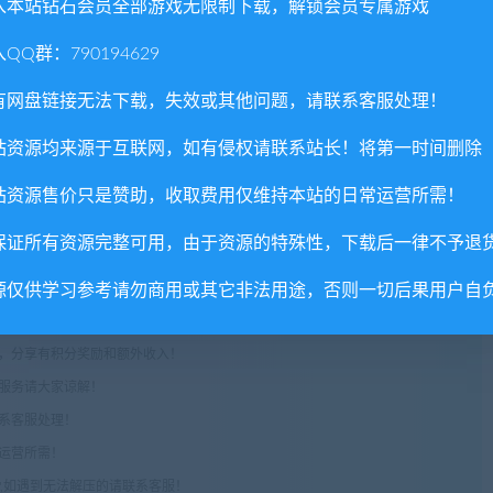
入本站钻石会员全部游戏无限制下载，解锁会员专属游戏
QQ群：790194629
/ AMD FX 6300 (3.5 GHz)
有网盘链接无法下载，失效或其他问题，请联系客服处理！
) / AMD Radeon HD 7870 (2GB)
站资源均来源于互联网，如有侵权请联系站长！将第一时间删除
站资源售价只是赞助，收取费用仅维持本站的日常运营所需！
保证所有资源完整可用，由于资源的特殊性，下载后一律不予退
源仅供学习参考请勿商用或其它非法用途，否则一切后果用户自
权或不妥之处资源请联系客服处理！
!
享，分享有积分奖励和额外收入！
术服务请大家谅解！
联系客服处理！
常运营所需！
com",如遇到无法解压的请联系客服！