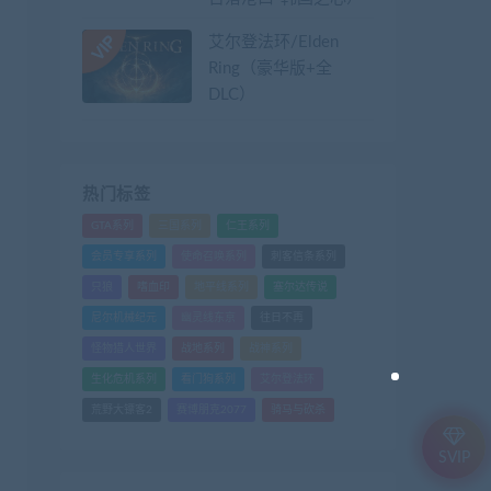
艾尔登法环/Elden
Ring（豪华版+全
DLC）
热门标签
GTA系列
三国系列
仁王系列
会员专享系列
使命召唤系列
刺客信条系列
只狼
嗜血印
地平线系列
塞尔达传说
尼尔机械纪元
幽灵线东京
往日不再
怪物猎人世界
战地系列
战神系列
生化危机系列
看门狗系列
艾尔登法环
荒野大镖客2
赛博朋克2077
骑马与砍杀
SVIP