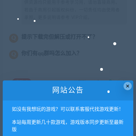
供资源均只能用于参考学习用，请勿直接商用。
若由于商用引起版权纠纷，一切责任均由使用者
承担。更多说明请参考 VIP介绍。
提示下载完但解压或打开不了？
你们有qq群吗怎么加入？
喜欢
0
分享到：
×
网站公告
如没有我想玩的游戏？可以联系客服代找游戏更新！
上一篇
下一篇
【亲测】三网H5雷霆换皮
迷失幻途（Build.9596516-
本站每周更新几十款游戏，游戏版本同步更新至最新
【恶魔猎手】最新整理Win半
0.5.5f4）
版
手工服务端+GM后台