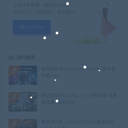
分享技术教程、赠送积分CDK
共同学习，共同进步，共同成长！
QQ交流群
热门游戏推荐
幽灵线东京/Ghostwire: Tokyo（数字豪
华版+DLC）
侠盗猎车手5/GTA5（v1.70纯净版-内置
修改器+通关存档）
戴森球计划（V0.8.22.9331+原声音轨