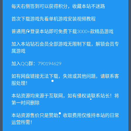
每天右侧签到可以获得积分，收藏本站不迷路
首次下载游戏先看单机游戏安装视频教程
相关推荐
普通用户登录本站即可免费下载3000+款精品游戏
加入本站钻石会员全部游戏无限制下载，解锁会员专
属游戏
加入QQ群：790194629
【亲测】战神引擎传奇手游
【亲测】白日门传奇手游
如有网盘链接无法下载，失效或其他问题，请联系客
【单职业神龙万劫】最新整
【新魅影战神】最新整理Win
理Win半手工服务端+充值后
半手工服务端+GM后台+安卓
服处理！
台+双端
苹果双端
本站资源均来源于互联网，如有侵权请联系站长！将
第一时间删除
本站资源售价只是赞助，收取费用仅维持本站的日常
运营所需！