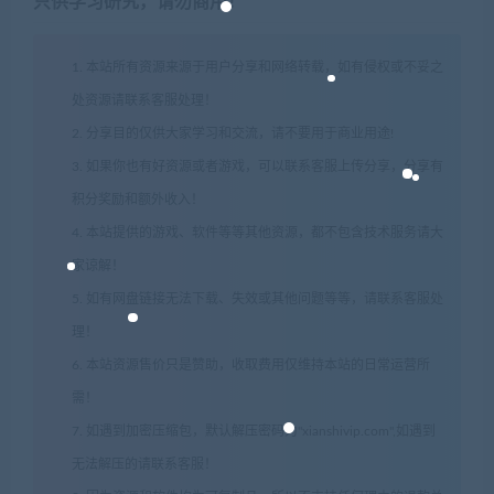
只供学习研究，请勿商用！
1. 本站所有资源来源于用户分享和网络转载，如有侵权或不妥之
处资源请联系客服处理！
2. 分享目的仅供大家学习和交流，请不要用于商业用途!
3. 如果你也有好资源或者游戏，可以联系客服上传分享，分享有
积分奖励和额外收入！
4. 本站提供的游戏、软件等等其他资源，都不包含技术服务请大
家谅解！
5. 如有网盘链接无法下载、失效或其他问题等等，请联系客服处
理！
6. 本站资源售价只是赞助，收取费用仅维持本站的日常运营所
需！
7. 如遇到加密压缩包，默认解压密码为"xianshivip.com",如遇到
无法解压的请联系客服！