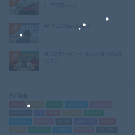
5（顶级版+DLC）
看门狗2/Watch Dogs 2
孤岛惊魂6/FarCry6（远哭6-豪华终极版-
V1.5.0）
热门标签
GTA系列
三国系列
仁王系列
会员专享系列
使命召唤系列
刺客信条系列
只狼
嗜血印
地平线系列
塞尔达传说
尼尔机械纪元
幽灵线东京
往日不再
怪物猎人世界
战地系列
战神系列
生化危机系列
看门狗系列
艾尔登法环
荒野大镖客2