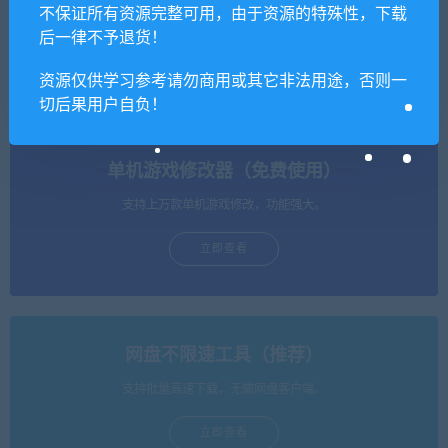
不保证所有资源完整可用，由于资源的特殊性，下载
【亲测】白日门传奇手游
【亲测】三网H5游戏【海贼
【兵王传奇】最新整理Win半
西游H5】最新整理Linux手工
后一律不予退货！
手工服务端+GM后台+安卓苹
服务端+GM授权后台
果双端
资源仅供学习参考请勿商用或其它非法用途，否则一
切后果用户自负！
单机游戏修改器（免费使用）
支持上万款单机游戏修改，功能强大。
立即查看
网盘不限速工具（推荐）
支持批量高速下载，无需网盘客户端。
立即查看