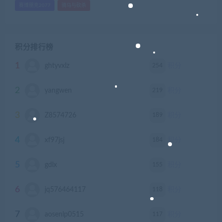
赛博朋克2077
骑马与砍杀
积分排行榜
1
254
ghtyvxlz
积分
2
219
yangwen
积分
3
189
Z8574726
积分
4
184
xf97jsj
积分
5
155
gdlx
积分
6
118
jq576464117
积分
7
117
aosenlp0515
积分