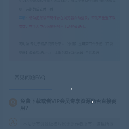
8. 因为资源和软件均为可复制品，所以不支持任何理由的退款兑
现，请斟酌后支付下载
声明
：
请勿把账号密码保存在浏览器自动登录，否则不重置下载
次数，在个人中心退出账号再手动登录即可。
闲时游-专注于精品资源分享
»
【亲测】宝可梦回合手游【口袋
觉醒】最新整理Linux手工服务端+GM后台+全套源码
常见问题FAQ
免费下载或者VIP会员专享资源能否直接商
用？
本站所有资源版权均属于原作者所有，这里所提