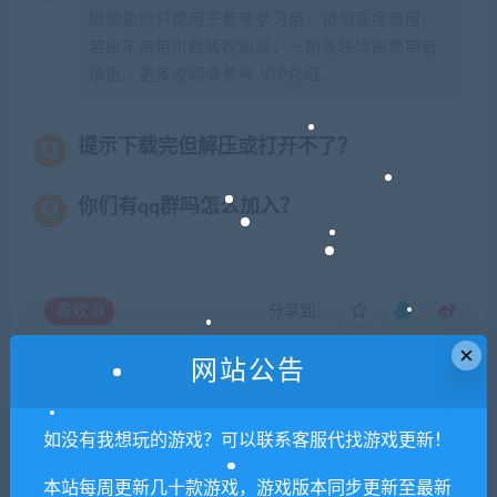
供资源均只能用于参考学习用，请勿直接商用。
若由于商用引起版权纠纷，一切责任均由使用者
承担。更多说明请参考 VIP介绍。
提示下载完但解压或打开不了？
你们有qq群吗怎么加入？
喜欢
0
分享到：
×
网站公告
上一篇
下一篇
如没有我想玩的游戏？可以联系客服代找游戏更新！
【亲测】战神引擎传奇手游
【亲测】Q萌回合手游【灵梦
【毁灭合击白猪版】最新整理
奇缘】最新整理Linux手工服
本站每周更新几十款游戏，游戏版本同步更新至最新
Win半手工服务端+毁灭皇城
务端+GM授权后台