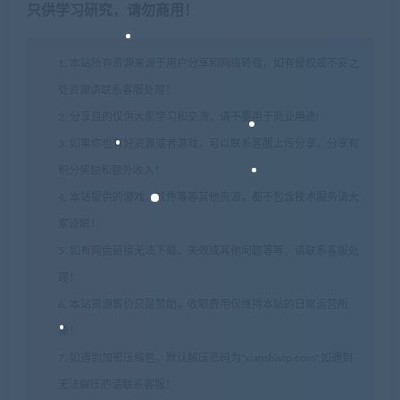
只供学习研究，请勿商用！
1. 本站所有资源来源于用户分享和网络转载，如有侵权或不妥之
处资源请联系客服处理！
2. 分享目的仅供大家学习和交流，请不要用于商业用途!
3. 如果你也有好资源或者游戏，可以联系客服上传分享，分享有
积分奖励和额外收入！
4. 本站提供的游戏、软件等等其他资源，都不包含技术服务请大
家谅解！
5. 如有网盘链接无法下载、失效或其他问题等等，请联系客服处
理！
6. 本站资源售价只是赞助，收取费用仅维持本站的日常运营所
需！
7. 如遇到加密压缩包，默认解压密码为"xianshivip.com",如遇到
无法解压的请联系客服！