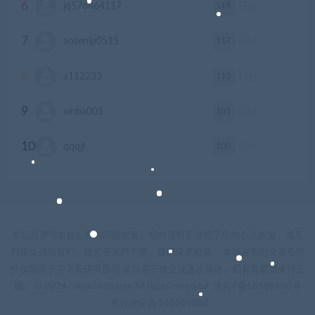
6
118
jq576464117
积分
7
117
aosenlp0515
积分
8
110
a112233
积分
9
101
xinba001
积分
10
100
qqqjf
积分
本站资源均来自公开的网络收集，如有侵权若侵犯了您的合法权益，请及
时来信通知我们，给您带来的不便，我们深表歉意。 本站发布的文章及附
件仅限用于学习和研究目的.请勿用于商业或违法用途，如有需要请支持正
版。 © 2024 - xianshivip.com All rights reserved
京ICP备18888888号
京公网安备 188888888