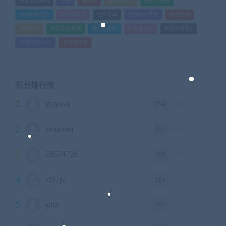
刺客信条系列
只狼
嗜血印
地平线系列
塞尔达传说
尼尔机械纪元
幽灵线东京
往日不再
怪物猎人世界
战地系列
战神系列
生化危机系列
看门狗系列
艾尔登法环
荒野大镖客2
赛博朋克2077
骑马与砍杀
积分排行榜
1
254
ghtyvxlz
积分
2
219
yangwen
积分
3
188
Z8574726
积分
4
184
xf97jsj
积分
5
155
gdlx
积分