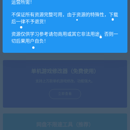
运营所需！
不保证所有资源完整可用，由于资源的特殊性，下载
后一律不予退货！
【亲测】战神引擎传奇手游
【亲测】战神引擎传奇手游
【秋风沉默复古】最新整理
【单职业噩梦火龙】最新整
资源仅供学习参考请勿商用或其它非法用途，否则一
Win半手工服务端+充值后台
理Win半手工服务端+充值后
+安卓苹果双端
台
切后果用户自负！
单机游戏修改器（免费使用）
支持上万款单机游戏修改，功能强大。
立即查看
网盘不限速工具（推荐）