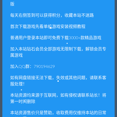
版
+昆仑山巅+自动回收+充值后
台
每天右侧签到可以获得积分，收藏本站不迷路
首次下载游戏先看单机游戏安装视频教程
相关推荐
普通用户登录本站即可免费下载3000+款精品游戏
加入本站钻石会员全部游戏无限制下载，解锁会员专
属游戏
加入QQ群：790194629
如有网盘链接无法下载，失效或其他问题，请联系客
【亲测】战争策略手游【口
【亲测】战神引擎传奇手游
服处理！
袋战争】最新整理Linux手工
【杀神恶魔单职业游龙庆帝
服务端+运营后台+安卓
切割版[白猪2.0]】特色Win半
手工服务端+充值后台+安卓
本站资源均来源于互联网，如有侵权请联系站长！将
苹果双端
第一时间删除
本站资源售价只是赞助，收取费用仅维持本站的日常