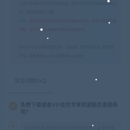
8. 因为资源和软件均为可复制品，所以不支持任何理由的退款兑
现，请斟酌后支付下载
声明
：
请勿把账号密码保存在浏览器自动登录，否则不重置下载
次数，在个人中心退出账号再手动登录即可。
闲时游-专注于精品资源分享
»
【亲测】卡牌回合手游【精灵超
世代】最新整理Linux手工服务端+GM后台
常见问题FAQ
免费下载或者VIP会员专享资源能否直接商
用？
本站所有资源版权均属于原作者所有，这里所提