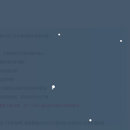
权或不妥之处资源请联系客服处理！
!
享，分享有积分奖励和额外收入！
术服务请大家谅解！
联系客服处理！
常运营所需！
com",如遇到无法解压的请联系客服！
由的退款兑现，请斟酌后支付下载
重置下载次数，在个人中心退出账号再手动登录即可。
游【天荒战神】最新整理Win半手工服务端+充值后台+安卓苹果双端