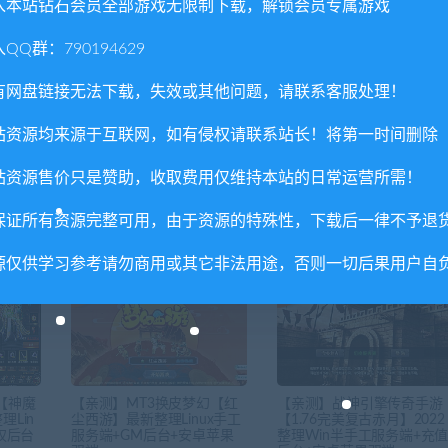
入本站钻石会员全部游戏无限制下载，解锁会员专属游戏
QQ群：790194629
有网盘链接无法下载，失效或其他问题，请联系客服处理！
下一
nux手
【亲测】横版闯关手游【全明星阿拉德】最新整理Linux手工
站资源均来源于互联网，如有侵权请联系站长！将第一时间删除
务端+余额充值后台+安卓苹果双
站资源售价只是赞助，收取费用仅维持本站的日常运营所需！
保证所有资源完整可用，由于资源的特殊性，下载后一律不予退
源仅供学习参考请勿商用或其它非法用途，否则一切后果用户自
【神魔
【亲测】MT3换皮梦幻【红
【亲测】战神引擎传奇手游
Lin
尘西游】最新整理Linux手工
【1.76完美复古赤月】2022
权后台
服务端+GM后台+安卓苹果
整理Win半手工服务端+充