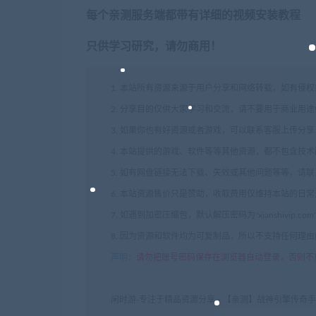
每个亲测服务端都带有详细的视频安装教程
只供学习研究，请勿商用！
1. 本站所有资源来源于用户分享和网络转载，如有侵
2. 分享目的仅供大家学习和交流，请不要用于商业用途
3. 如果你也有好资源或者游戏，可以联系客服上传分
4. 本站提供的游戏、软件等等其他资源，都不包含技
5. 如有网盘链接无法下载、失效或其他问题等等，请
6. 本站资源售价只是赞助，收取费用仅维持本站的日
7. 如遇到加密压缩包，默认解压密码为"xianshivip.
8. 因为资源和软件均为可复制品，所以不支持任何理
声明
：
请勿把账号密码保存在浏览器自动登录，否则不
闲时游-专注于精品资源分享
»
【亲测】战神引擎传奇手