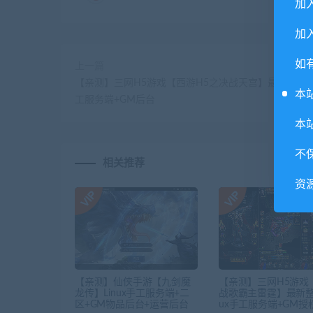
加
加入
如
上一篇
【亲测】三网H5游戏【西游H5之决战天宫】最新整理Li
本
工服务端+GM后台
本
不
相关推荐
资
【亲测】仙侠手游【九剑魔
【亲测】三网H5游戏
龙传】Linux手工服务端+二
战歌霸主雷霆】最新整理
区+GM物品后台+运营后台
ux手工服务端+GM授