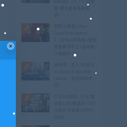
Valhalla（v1.7.0-完全
版-赠全氪金装备解
锁）​
荒野大镖客2/Red
Dead Redemption
2（全DLC终极版+更新
×
修复崩溃补丁+送神秘
小姐姐补丁）
底特律：变人/化身为
人/Detroit: Become
Human（支持简体中
文）
GTA5中国风（1.41整
合版1300辆真车+183
位美女与英雄+200%
存档）