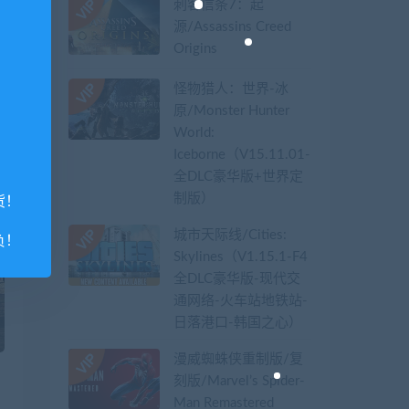
刺客信条7：起
源/Assassins Creed
Origins
篇
怪物猎人：世界-冰
服
原/Monster Hunter
端
World:
Iceborne（V15.11.01-
全DLC豪华版+世界定
制版）
货！
城市天际线/Cities:
负！
Skylines（V1.15.1-F4
全DLC豪华版-现代交
通网络-火车站地铁站-
日落港口-韩国之心）
漫威蜘蛛侠重制版/复
刻版/Marvel’s Spider-
值
Man Remastered