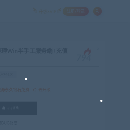
注册/登录
升级SVIP
。
理Win半手工服务端+充值
794
注794次
资源永久钻石免费
去升级
QQ咨询
费BUG修复