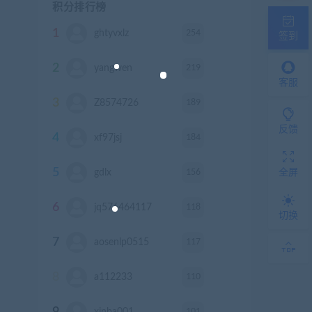
积分排行榜
1
254
ghtyvxlz
积分
签到
2
219
yangwen
积分
客服
3
189
Z8574726
积分
反馈
4
184
xf97jsj
积分
5
156
gdlx
积分
全屏
6
118
jq576464117
积分
切换
7
117
aosenlp0515
积分
8
110
a112233
积分
9
101
xinba001
积分