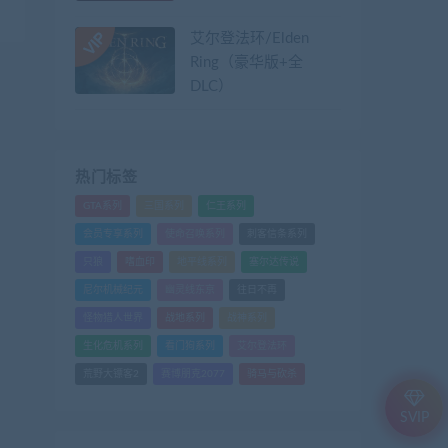
艾尔登法环/Elden
Ring（豪华版+全
DLC）
热门标签
GTA系列
三国系列
仁王系列
会员专享系列
使命召唤系列
刺客信条系列
只狼
嗜血印
地平线系列
塞尔达传说
尼尔机械纪元
幽灵线东京
往日不再
怪物猎人世界
战地系列
战神系列
生化危机系列
看门狗系列
艾尔登法环
荒野大镖客2
赛博朋克2077
骑马与砍杀
SVIP