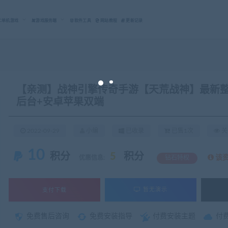
C单机游戏
游戏服务端
软件工具
网站教程
更新记录
【亲测】战神引擎传奇手游【天荒战神】最新整
后台+安卓苹果双端
2022-09-29
小编
已收录
已售1次
关
10
积分
5
积分
该
优惠信息:
钻石特权
支付下载
暂无演示
免费售后咨询
免费安装指导
付费安装主题
付