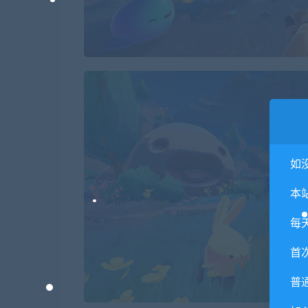
如
本
每
首
普