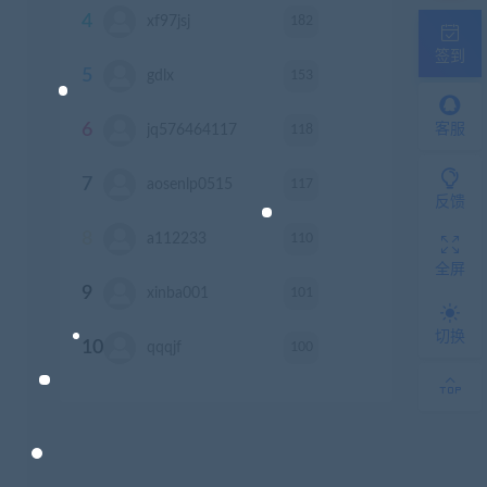
4
182
xf97jsj
积分
签到
5
153
gdlx
积分
6
118
客服
jq576464117
积分
7
117
aosenlp0515
积分
反馈
8
110
a112233
积分
全屏
9
101
xinba001
积分
切换
10
100
qqqjf
积分