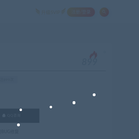
注册/登录
升级SVIP
。
）
899
注899次
QQ咨询
费BUG修复