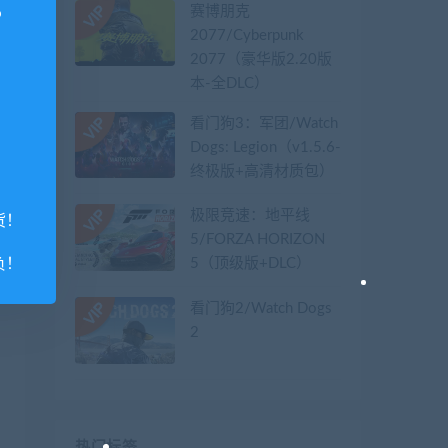
赛博朋克
2077/Cyberpunk
2077（豪华版2.20版
本-全DLC）
看门狗3：军团/Watch
Dogs: Legion（v1.5.6-
终极版+高清材质包）
极限竞速：地平线
货！
5/FORZA HORIZON
负！
5（顶级版+DLC）
看门狗2/Watch Dogs
2
热门标签