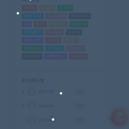
GTA系列
三国系列
仁王系列
会员专享系列
使命召唤系列
刺客信条系列
只狼
嗜血印
地平线系列
塞尔达传说
尼尔机械纪元
幽灵线东京
往日不再
怪物猎人世界
战地系列
战神系列
生化危机系列
看门狗系列
艾尔登法环
荒野大镖客2
赛博朋克2077
骑马与砍杀
积分排行榜
1
252
ghtyvxlz
积分
2
219
yangwen
积分
3
187
Z8574726
积分
SVIP