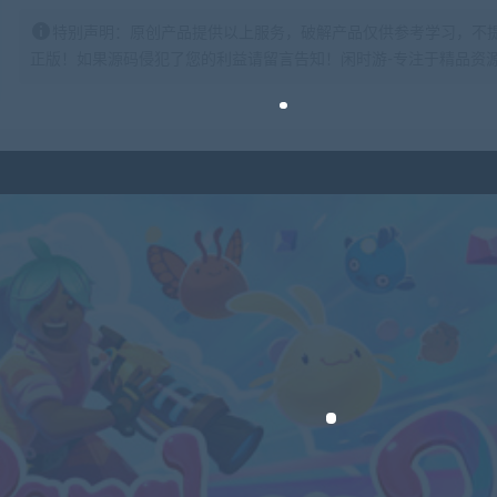
特别声明：原创产品提供以上服务，破解产品仅供参考学习，不
正版！如果源码侵犯了您的利益请留言告知！闲时游-专注于精品资源分享https: