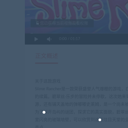
您已获得当前视频观看权限
0:00
/
01:17
正文概述
关于这款游戏
Slime Rancher是一款荣获盛誉人气爆棚的游戏，
的续篇。碧翠丝·乐步的冒险并未停歇，这次她来
源，还有铺天盖地的弹嘟嘟史莱姆，是一个尚未
为了解开岛屿的谜团，探求它的真实面貌，碧翠
室闪亮的玻璃墙壁，可以欣赏到这座炫目天堂的
亮点