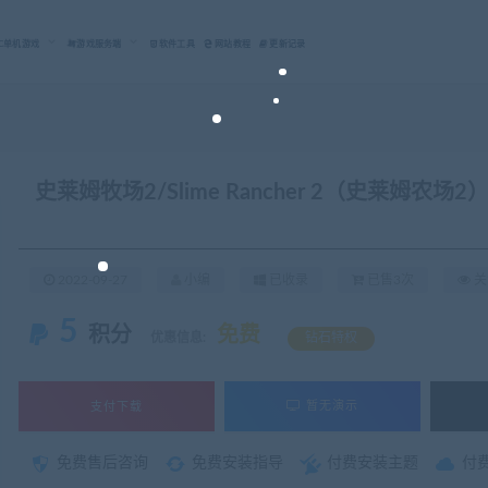
C单机游戏
游戏服务端
软件工具
网站教程
更新记录
史莱姆牧场2/Slime Rancher 2（史莱姆农场2
2022-09-27
小编
已收录
已售3次
关
5
积分
免费
优惠信息:
钻石特权
支付下载
暂无演示
免费售后咨询
免费安装指导
付费安装主题
付