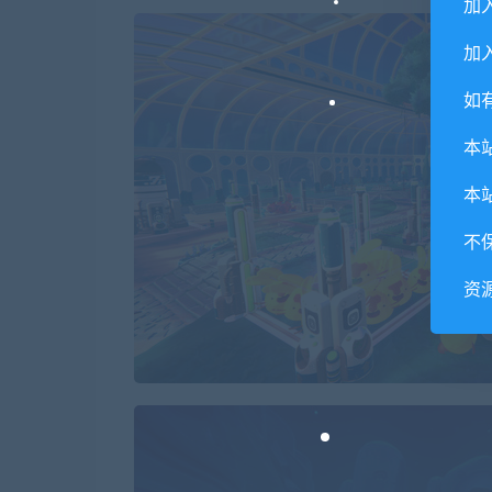
加
加入
如
本
本
不
资