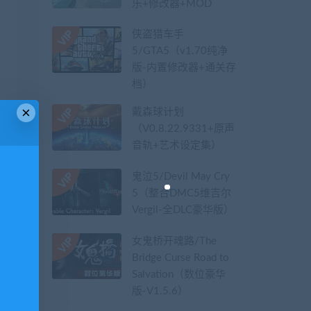
乐+修改器+MOD
侠盗猎车手
5/GTA5（v1.70纯净
版-内置修改器+通关存
档）
×
戴森球计划
（V0.8.22.9331+原声
音轨+艺术设定集）
鬼泣5/Devil May Cry
5（整合DMC5维吉尔
Vergil-全DLC豪华版）
女鬼桥开魂路/The
Bridge Curse Road to
Salvation（数位豪华
版-V1.5.6）