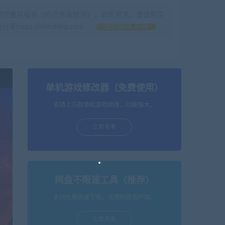
提供售后服务（均已杀毒检测），如有需求，建议购买
//xianshivip.com
如何获得 积分
单机游戏修改器（免费使用）
支持上万款单机游戏修改，功能强大。
立即查看
网盘不限速工具（推荐）
支持批量高速下载，无需网盘客户端。
立即查看