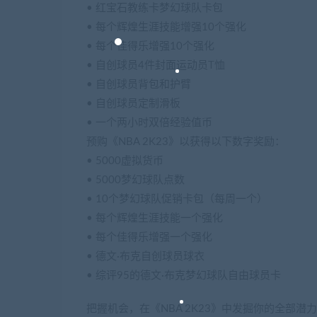
• 红宝石教练卡梦幻球队卡包
• 每个辉煌生涯技能增强10个强化
• 每个佳得乐增强10个强化
• 自创球员4件封面运动员T恤
• 自创球员背包和护臂
• 自创球员定制滑板
• 一个两小时双倍经验值币
预购《NBA 2K23》以获得以下数字奖励：
• 5000虚拟货币
• 5000梦幻球队点数
• 10个梦幻球队促销卡包（每周一个）
• 每个辉煌生涯技能一个强化
• 每个佳得乐增强一个强化
• 德文·布克自创球员球衣
• 综评95的德文·布克梦幻球队自由球员卡
把握机会，在《NBA 2K23》中发掘你的全部