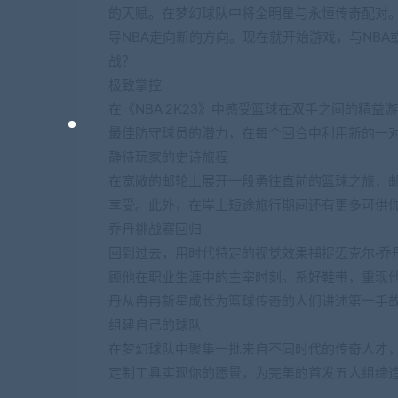
的天赋。在梦幻球队中将全明星与永恒传奇配对
导NBA走向新的方向。现在就开始游戏，与NB
战？
极致掌控
在《NBA 2K23》中感受篮球在双手之间的精
最佳防守球员的潜力，在每个回合中利用新的一
静待玩家的史诗旅程
在宽敞的邮轮上展开一段勇往直前的篮球之旅，
享受。此外，在岸上短途旅行期间还有更多可供
乔丹挑战赛回归
回到过去，用时代特定的视觉效果捕捉迈克尔·乔
顾他在职业生涯中的主宰时刻。系好鞋带，重现
丹从冉冉新星成长为篮球传奇的人们讲述第一手
组建自己的球队
在梦幻球队中聚集一批来自不同时代的传奇人才
定制工具实现你的愿景，为完美的首发五人组缔