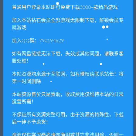
普通用户登录本站即可免费下载3000+款精品游戏
闲时游-专注于精品资源分享
»
炼狱神罚/Scathe
加入本站钻石会员全部游戏无限制下载，解锁会员专
属游戏
常见问题FAQ
加入QQ群：790194629
如有网盘链接无法下载，失效或其他问题，请联系客
服处理！
免费下载或者VIP会员专享资源能否直接商
用？
本站资源均来源于互联网，如有侵权请联系站长！将
第一时间删除
本站所有资源版权均属于原作者所有，这里所提
本站资源售价只是赞助，收取费用仅维持本站的日常
供资源均只能用于参考学习用，请勿直接商用。
运营所需！
若由于商用引起版权纠纷，一切责任均由使用者
承担。更多说明请参考 VIP介绍。
不保证所有资源完整可用，由于资源的特殊性，下载
后一律不予退货！
提示下载完但解压或打开不了？
资源仅供学习参考请勿商用或其它非法用途，否则一