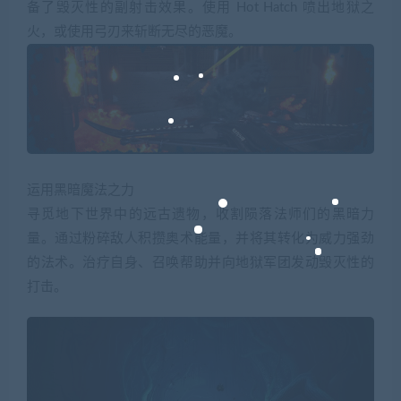
备了毁灭性的副射击效果。使用 Hot Hatch 喷出地狱之
火，或使用弓刃来斩断无尽的恶魔。
运用黑暗魔法之力
寻觅地下世界中的远古遗物，收割陨落法师们的黑暗力
量。通过粉碎敌人积攒奥术能量，并将其转化为威力强劲
的法术。治疗自身、召唤帮助并向地狱军团发动毁灭性的
打击。