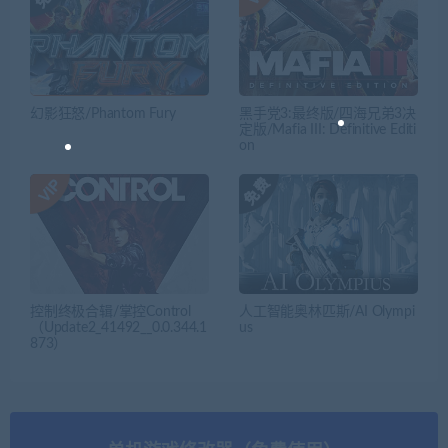
幻影狂怒/Phantom Fury
黑手党3:最终版/四海兄弟3决
定版/Mafia III: Definitive Editi
on
控制终极合辑/掌控Control
人工智能奥林匹斯/AI Olympi
（Update2_41492__0.0.344.1
us
873）