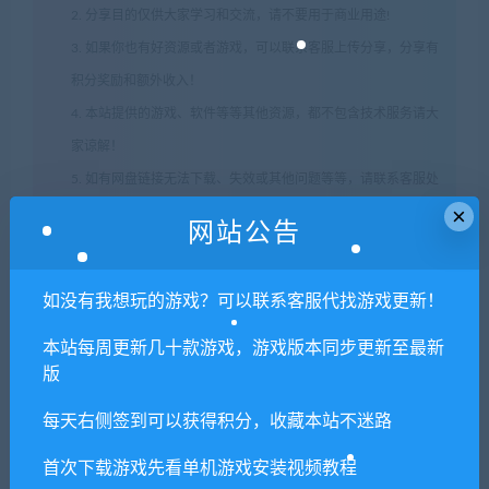
2. 分享目的仅供大家学习和交流，请不要用于商业用途!
3. 如果你也有好资源或者游戏，可以联系客服上传分享，分享有
积分奖励和额外收入！
4. 本站提供的游戏、软件等等其他资源，都不包含技术服务请大
家谅解！
5. 如有网盘链接无法下载、失效或其他问题等等，请联系客服处
×
理！
网站公告
6. 本站资源售价只是赞助，收取费用仅维持本站的日常运营所
需！
如没有我想玩的游戏？可以联系客服代找游戏更新！
7. 如遇到加密压缩包，默认解压密码为"xianshivip.com",如遇到
无法解压的请联系客服！
本站每周更新几十款游戏，游戏版本同步更新至最新
版
8. 因为资源和软件均为可复制品，所以不支持任何理由的退款兑
现，请斟酌后支付下载
每天右侧签到可以获得积分，收藏本站不迷路
声明
：
请勿把账号密码保存在浏览器自动登录，否则不重置下载
首次下载游戏先看单机游戏安装视频教程
次数，在个人中心退出账号再手动登录即可。