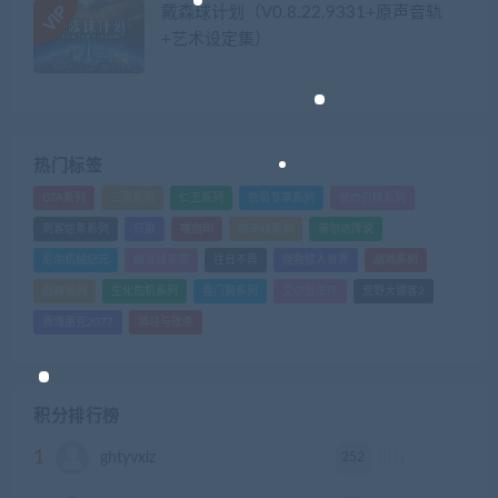
戴森球计划（V0.8.22.9331+原声音轨
+艺术设定集）
热门标签
GTA系列
三国系列
仁王系列
会员专享系列
使命召唤系列
刺客信条系列
只狼
嗜血印
地平线系列
塞尔达传说
尼尔机械纪元
幽灵线东京
往日不再
怪物猎人世界
战地系列
战神系列
生化危机系列
看门狗系列
艾尔登法环
荒野大镖客2
赛博朋克2077
骑马与砍杀
积分排行榜
1
252
ghtyvxlz
积分