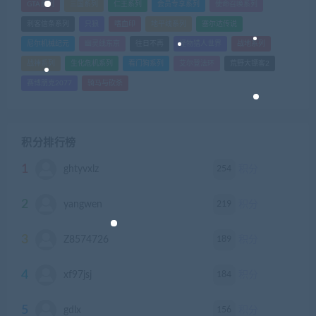
GTA系列
三国系列
仁王系列
会员专享系列
使命召唤系列
刺客信条系列
只狼
嗜血印
地平线系列
塞尔达传说
尼尔机械纪元
幽灵线东京
往日不再
怪物猎人世界
战地系列
战神系列
生化危机系列
看门狗系列
艾尔登法环
荒野大镖客2
赛博朋克2077
骑马与砍杀
积分排行榜
1
254
ghtyvxlz
积分
2
219
yangwen
积分
3
189
Z8574726
积分
4
184
xf97jsj
积分
5
156
gdlx
积分