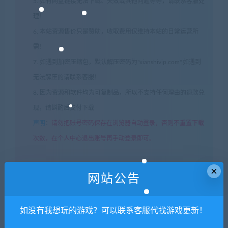
5. 如有网盘链接无法下载、失效或其他问题等等，请联系客服处
理！
6. 本站资源售价只是赞助，收取费用仅维持本站的日常运营所
需！
7. 如遇到加密压缩包，默认解压密码为"xianshivip.com",如遇到
无法解压的请联系客服！
8. 因为资源和软件均为可复制品，所以不支持任何理由的退款兑
现，请斟酌后支付下载
声明
：
请勿把账号密码保存在浏览器自动登录，否则不重置下载
次数，在个人中心退出账号再手动登录即可。
×
闲时游-专注于精品资源分享
»
黑道圣徒：重启版白金版/Saints
网站公告
Row—更新DLC
如没有我想玩的游戏？可以联系客服代找游戏更新！