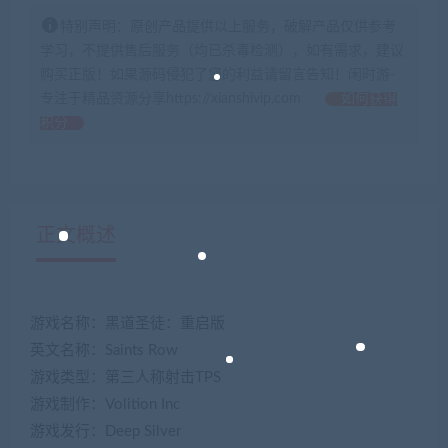
特别声明：原创产品提供以上服务，破解产品仅供参考
学习，不提供售后服务（均已杀毒检测），如有需求，建议
购买正版！如果源码侵犯了您的利益请留言告知！闲时游-
专注于精品资源分享https://xianshivip.com
如何获得
积分
正文概述
游戏名称：黑道圣徒：重启版
英文名称：Saints Row
游戏类型：第三人称射击TPS
游戏制作：Volition Inc
游戏发行：Deep Silver