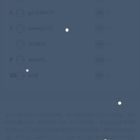
6
118
jq576464117
积分
7
117
aosenlp0515
积分
8
110
a112233
积分
9
101
xinba001
积分
10
100
qqqjf
积分
本站资源均来自公开的网络收集，如有侵权若侵犯了您的合法权益，请及
时来信通知我们，给您带来的不便，我们深表歉意。 本站发布的文章及附
件仅限用于学习和研究目的.请勿用于商业或违法用途，如有需要请支持正
版。 © 2024 - xianshivip.com All rights reserved
京ICP备18888888号