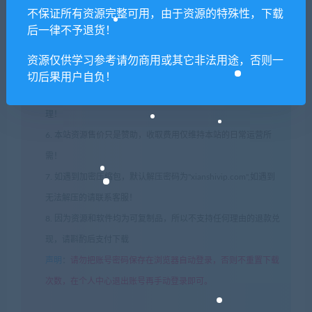
3. 如果你也有好资源或者游戏，可以联系客服上传分享，分享有
不保证所有资源完整可用，由于资源的特殊性，下载
后一律不予退货！
积分奖励和额外收入！
4. 本站提供的游戏、软件等等其他资源，都不包含技术服务请大
资源仅供学习参考请勿商用或其它非法用途，否则一
家谅解！
切后果用户自负！
5. 如有网盘链接无法下载、失效或其他问题等等，请联系客服处
理！
6. 本站资源售价只是赞助，收取费用仅维持本站的日常运营所
需！
7. 如遇到加密压缩包，默认解压密码为"xianshivip.com",如遇到
无法解压的请联系客服！
8. 因为资源和软件均为可复制品，所以不支持任何理由的退款兑
现，请斟酌后支付下载
声明
：
请勿把账号密码保存在浏览器自动登录，否则不重置下载
次数，在个人中心退出账号再手动登录即可。