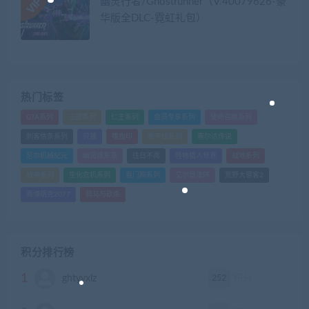
幽灵行者/Ghostrunner（V.40079626-豪
华版全DLC-霓虹礼包）
热门标签
GTA系列
三国系列
仁王系列
会员专享系列
使命召唤系列
刺客信条系列
只狼
嗜血印
地平线系列
塞尔达传说
尼尔机械纪元
幽灵线东京
往日不再
怪物猎人世界
战地系列
战神系列
生化危机系列
看门狗系列
艾尔登法环
荒野大镖客2
赛博朋克2077
骑马与砍杀
积分排行榜
1
252
ghtyvxlz
积分