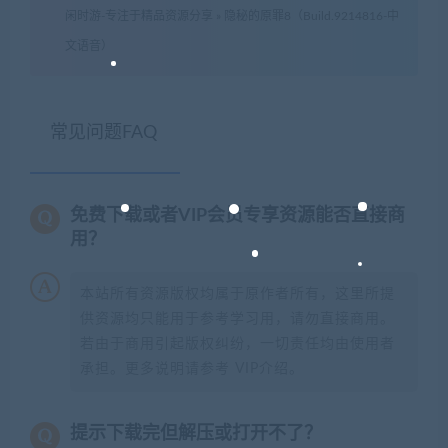
闲时游-专注于精品资源分享
»
隐秘的原罪8（Build.9214816-中
文语音）
常见问题FAQ
免费下载或者VIP会员专享资源能否直接商
用？
本站所有资源版权均属于原作者所有，这里所提
供资源均只能用于参考学习用，请勿直接商用。
若由于商用引起版权纠纷，一切责任均由使用者
承担。更多说明请参考 VIP介绍。
提示下载完但解压或打开不了？