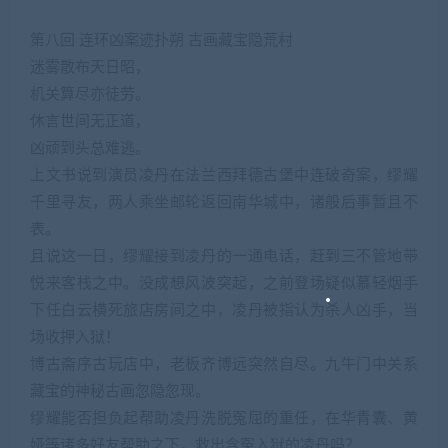
第八回 连环凶案迹扑朔 古画藏宝隐荒村
迷雾散布天日昭，
机关算尽亦徒劳。
休言世间无正道，
凶顽到头总难逃。
上文书说到演员凌丹在法兰西拜德古堡中连破奇案，缪耀
千里寻友，两人乘坐邮轮返回南华城中，诸般后事暂且不
表。
且说这一日，缪耀接到凌丹的一通电话，赶到三不管地带
悦来客栈之中。没成想风波突起，之前登场疑似慕轻烟手
下任白云横死旅店房间之中，凌丹被指认为杀人凶手，当
场收押入狱！
博古斋序古玩店中，老板齐博远突然自尽。九牛门中关系
藏宝的神秘古画忽隐忽现。
缪耀能否担负起帮助凌丹洗脱冤屈的重任，在华青囊、黄
娅等诸多好友帮助之下，救出含冤入狱的凌丹吗？