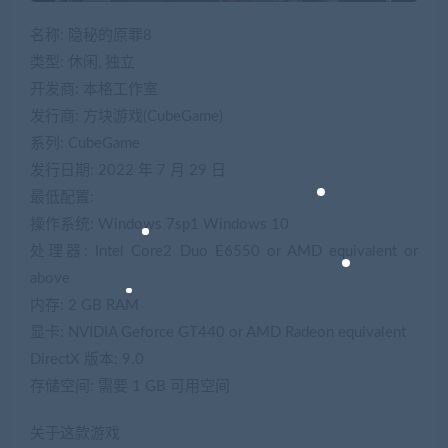
名称: 隐秘的原罪8
类型: 休闲, 独立
开发商: 本格工作室
发行商: 方块游戏(CubeGame)
系列: CubeGame
发行日期: 2022 年 7 月 29 日
最低配置:
操作系统: Windows 7sp1 Windows 10
处理器: Intel Core2 Duo E6550 or AMD equivalent or
above
内存: 2 GB RAM
显卡: NVIDIA Geforce GT440 or AMD Radeon equivalent
DirectX 版本: 9.0
存储空间: 需要 1 GB 可用空间
关于这款游戏