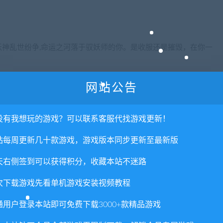
神乱世纷争,命运之河落于驭妖师的你。是收服还是摧毁，在你一
网站公告
。单局达成约需要10~20分钟。
主要内容为更丰富的角色和更精致的场景。
没有我想玩的游戏？可以联系客服代找游戏更新！
站每周更新几十款游戏，游戏版本同步更新至最新版
天右侧签到可以获得积分，收藏本站不迷路
种不怕光的妖怪，喜万里高空，有美艳女子的外形，常伪装成空
次下载游戏先看单机游戏安装视频教程
阳气。
通用户登录本站即可免费下载3000+款精品游戏
尾，其音如呼。”