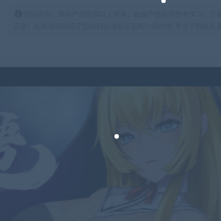
特别声明：原创产品提供以上服务，破解产品仅供参考学习，不
正版！如果源码侵犯了您的利益请留言告知！闲时游-专注于精品资源分享https: