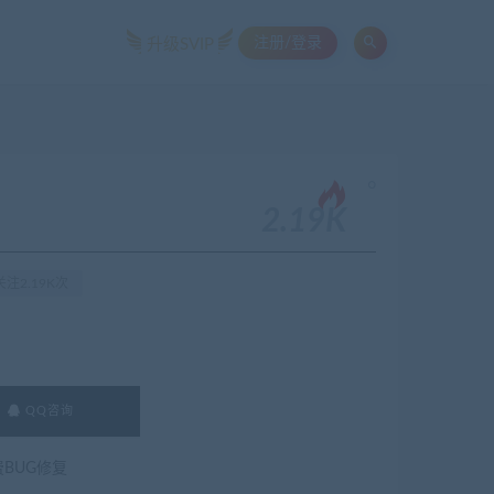
注册/登录
升级SVIP
。
）
2.19K
注2.19K次
QQ咨询
费BUG修复