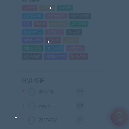
GTA系列
三国系列
仁王系列
会员专享系列
使命召唤系列
刺客信条系列
只狼
嗜血印
地平线系列
塞尔达传说
尼尔机械纪元
幽灵线东京
往日不再
怪物猎人世界
战地系列
战神系列
生化危机系列
看门狗系列
艾尔登法环
荒野大镖客2
赛博朋克2077
骑马与砍杀
积分排行榜
1
252
ghtyvxlz
积分
2
219
yangwen
积分
3
187
Z8574726
积分
SVIP