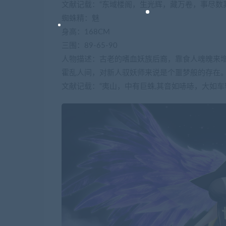
文献记载：“东域楼阁，生光辉，藏万卷，事尽数
蜘蛛精：魅
身高：168CM
三围：89-65-90
人物描述：古老的嗜血妖族后裔，靠食人魂魄来
霍乱人间，对新人驭妖师来说是个噩梦般的存在
文献记载：“夷山，中有巨蛛,其音如哧哧，大如车