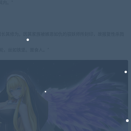
其内。”
增长其修为。因其家族被嫉恶如仇的驭妖师所封印，故报复性杀戮
。
轮，丝如铁坚。是食人。”