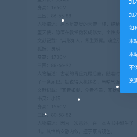
加
身高：165CM
加入
三围：86-65-88
人物描述：原本是高贵的天使一族，纯精神体。
如
堕天使，隐匿在教堂伪装成修女。个性多变，具
文献记载：“其形如人，背生双翼。魂之引渡者。”
本
狐妖：灵玥
本
身高：173CM
三围：88-66-92
不
人物描述：古老的青丘九尾后裔，随着时过境迁
资
了一条尾巴。据说得大机缘者，与精气强壮之男
文献记载：“其音如婴，食者不蛊，其状如狐而九
书灵：小钰
身高：156CM
三围：80-58-82
人物描述：因为一次意外，在一本古书中诞生了
出。其性格安静内敛，擅于察言观色。