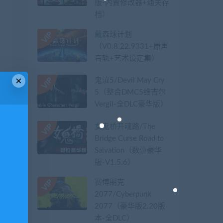
版-内置修改器+通关存
档）
戴森球计划
（V0.8.22.9331+原声
音轨+艺术设定集）
×
鬼泣5/Devil May Cry
5（整合DMC5维吉尔
Vergil-全DLC豪华版）
女鬼桥开魂路/The
Bridge Curse Road to
Salvation（数位豪华
版-V1.5.6）
赛博朋克
2077/Cyberpunk
2077（豪华版2.20版
本-全DLC）