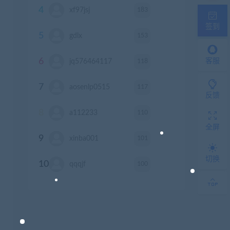
4
183
xf97jsj
积分
签到
5
153
gdlx
积分
6
118
客服
jq576464117
积分
7
117
aosenlp0515
积分
反馈
8
110
a112233
积分
全屏
9
101
xinba001
积分
切换
10
100
qqqjf
积分