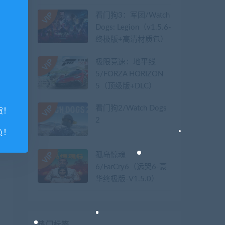
看门狗3：军团/Watch
Dogs: Legion（v1.5.6-
终极版+高清材质包）
极限竞速：地平线
5/FORZA HORIZON
5（顶级版+DLC）
看门狗2/Watch Dogs
货！
2
负！
孤岛惊魂
6/FarCry6（远哭6-豪
华终极版-V1.5.0）
热门标签