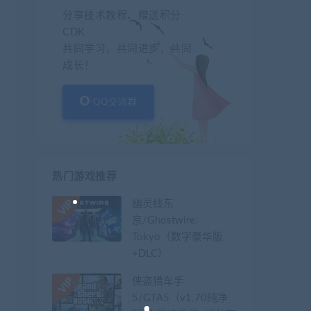
分享技术教程、赠送积分
CDK
共同学习，共同进步，共同
成长！
QQ交流群
热门游戏推荐
幽灵线东
京/Ghostwire:
Tokyo（数字豪华版
+DLC）
侠盗猎车手
5/GTA5（v1.70纯净