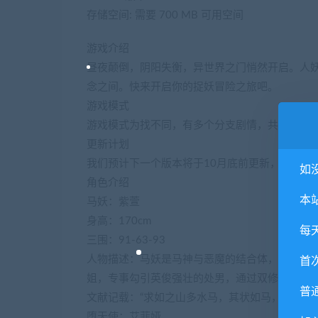
存储空间: 需要 700 MB 可用空间
游戏介绍
昼夜颠倒，阴阳失衡，异世界之门悄然开启。人妖
念之间。快来开启你的捉妖冒险之旅吧。
游戏模式
游戏模式为找不同，有多个分支剧情，共有5个剧情
更新计划
我们预计下一个版本将于10月底前更新，更新的
如
角色介绍
本
马妖：紫萱
身高：170cm
每
三围：91-63-93
人物描述：马妖是马神与恶魔的结合体，是唯一
首
姐，专事勾引英俊强壮的处男，通过双修来取其
普
文献记载：“求如之山多水马，其状如马，文臂牛
堕天使：艾菲娅