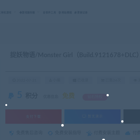
C单机游戏
游戏服务端
软件工具
网站教程
更新记录
捉妖物语/Monster Girl（Build.9121678+DLC
2022-07-21
小编
已收录
已售24次
关
5
积分
免费
优惠信息:
钻石特权
支付下载
暂无演示
免费售后咨询
免费安装指导
付费安装主题
付