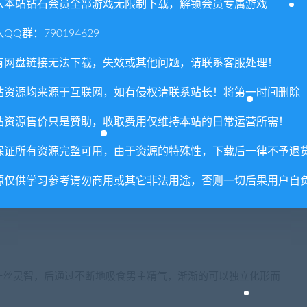
入本站钻石会员全部游戏无限制下载，解锁会员专属游戏
QQ群：790194629
曾是守护天使，是人类的指引者和守护者。因为战争的污染变成了
有网盘链接无法下载，失效或其他问题，请联系客服处理！
有两面性，兼具优雅高贵的一面和冷血暴走的一面。
站资源均来源于互联网，如有侵权请联系站长！将第一时间删除
站资源售价只是赞助，收取费用仅维持本站的日常运营所需！
保证所有资源完整可用，由于资源的特殊性，下载后一律不予退
，沧海桑田，血脉之力越来越薄弱，强大的力量不复存在，只剩下
源仅供学习参考请勿商用或其它非法用途，否则一切后果用户自
修炼至最后可血脉返祖，重获九尾之力。
尾。”
一丝灵智，后通过不断地吸食男主精气，渐渐的可以独立化形而