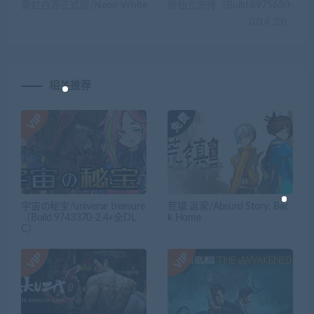
霓虹白客正式版/Neon White
修仙立志传（Build.8975650-
0.0.4.20）
相关推荐
宇宙の秘宝/universe treasure
荒镇 返家/Absurd Story: Bac
（Build.9743370-2.4+全DL
k Home
C）