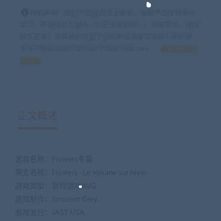
特别声明：原创产品提供以上服务，破解产品仅供参考
学习，不提供售后服务（均已杀毒检测），如有需求，建议
购买正版！如果源码侵犯了您的利益请留言告知！闲时游-
专注于精品资源分享https://xianshivip.com
如何获得
积分
正文概述
游戏名称：Flowers冬篇
英文名称：Flowers -Le volume sur hiver-
游戏类型：冒险游戏AVG
游戏制作：Innocent Grey
游戏发行：JAST USA