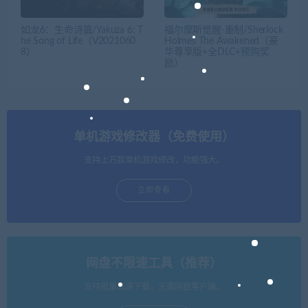
如龙6：生命诗篇/Yakuza 6: T
福尔摩斯觉醒-重制/Sherlock
he Song of Life（V2021060
Holmes The Awakened（豪
8）
华尊享版+全DLC+预购奖
励）
单机游戏修改器（免费使用）
支持上万款单机游戏修改，功能强大。
立即查看
网盘不限速工具（推荐）
支持批量高速下载，无需网盘客户端。