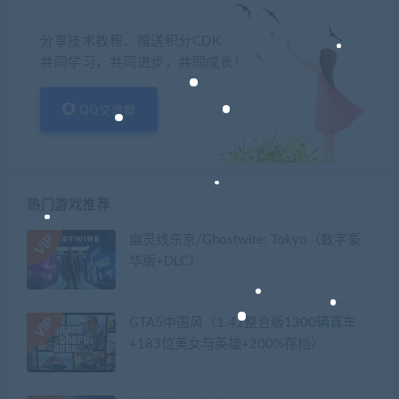
分享技术教程、赠送积分CDK
共同学习，共同进步，共同成长！
QQ交流群
热门游戏推荐
幽灵线东京/Ghostwire: Tokyo（数字豪
华版+DLC）
GTA5中国风（1.41整合版1300辆真车
+183位美女与英雄+200%存档）