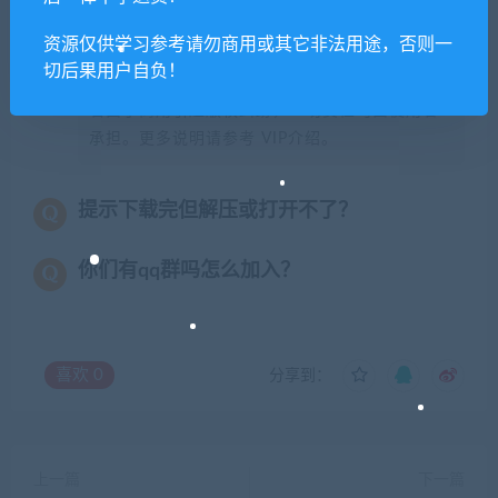
资源仅供学习参考请勿商用或其它非法用途，否则一
本站所有资源版权均属于原作者所有，这里所提
切后果用户自负！
供资源均只能用于参考学习用，请勿直接商用。
若由于商用引起版权纠纷，一切责任均由使用者
承担。更多说明请参考 VIP介绍。
提示下载完但解压或打开不了？
你们有qq群吗怎么加入？
喜欢
0
分享到：
上一篇
下一篇