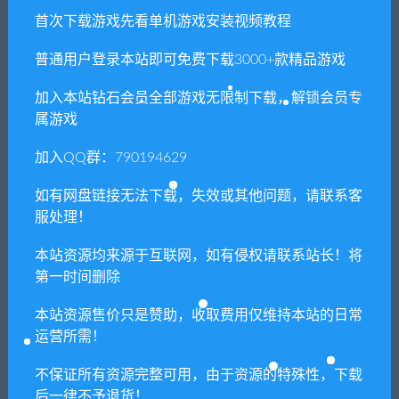
7. 如遇到加密压缩包，默认解压密码为"xianshivip.com",如遇到
首次下载游戏先看单机游戏安装视频教程
无法解压的请联系客服！
普通用户登录本站即可免费下载3000+款精品游戏
8. 因为资源和软件均为可复制品，所以不支持任何理由的退款兑
现，请斟酌后支付下载
加入本站钻石会员全部游戏无限制下载，解锁会员专
声明
：
请勿把账号密码保存在浏览器自动登录，否则不重置下载
属游戏
次数，在个人中心退出账号再手动登录即可。
加入QQ群：790194629
如有网盘链接无法下载，失效或其他问题，请联系客
闲时游-专注于精品资源分享
»
Flowers冬篇/Flowers -Le volume
服处理！
sur hiver-
本站资源均来源于互联网，如有侵权请联系站长！将
第一时间删除
常见问题FAQ
本站资源售价只是赞助，收取费用仅维持本站的日常
运营所需！
免费下载或者VIP会员专享资源能否直接商
不保证所有资源完整可用，由于资源的特殊性，下载
用？
后一律不予退货！