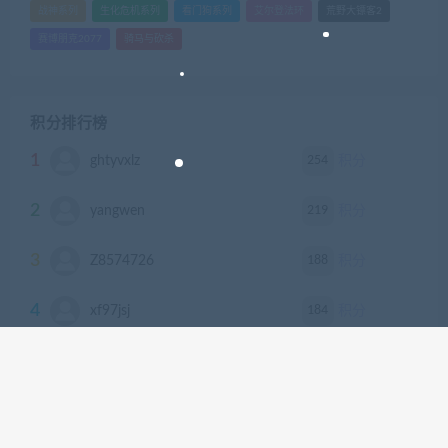
战神系列
生化危机系列
看门狗系列
艾尔登法环
荒野大镖客2
赛博朋克2077
骑马与砍杀
积分排行榜
1
254
ghtyvxlz
积分
2
219
yangwen
积分
3
188
Z8574726
积分
4
184
xf97jsj
积分
5
155
gdlx
积分
6
118
jq576464117
积分