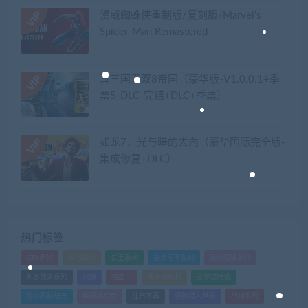
漫威蜘蛛侠重制版/复刻版/Marvel’s
Spider-Man Remastered
真三国无双8帝国（豪华版-V1.0.0.1+季
票5-DLC-完结+DLC+季票）
如龙7：光与暗的去向（豪华国际完全版-
集成修复+DLC）
热门标签
GTA系列
三国系列
仁王系列
会员专享系列
使命召唤系列
刺客信条系列
只狼
嗜血印
地平线系列
塞尔达传说
尼尔机械纪元
幽灵线东京
往日不再
怪物猎人世界
战地系列