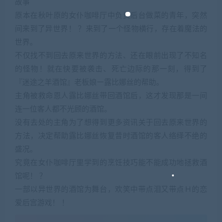
故事
原本在秋叶原的女仆咖啡厅中负责后台做菜的青年，突然
间来到了异世界！ ？来到了一个怪物横行，存在着魔法的
世界。
不仅找不到回去原来世界的方法、还在眼前出现了不知名
的怪物！就在快要被袭击、死亡边际的那一刻，得到了
『迷途之羊酒馆』老板娘ー露比娜丝的帮助。
主角被救命恩人露比娜丝带回酒馆后，这才发现那是一间
连一位客人都不光顾的酒馆。
没有去处的主角为了想得到更多资讯关于回去原来世界的
方法，决定帮助露比娜丝恢复昔时酒馆的客人络绎不绝的
盛况。
究竟在女仆咖啡厅里学到的烹饪技巧能不能成功地拯救酒
馆呢！ ？
一部以异世界的酒馆为舞台，欢笑中带点泪又带点Ｈ的恋
爱后宫游戏！ ！