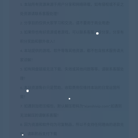
1. 本站所有资源来源于用户分享和网络转载，如有侵权或不妥之
处资源请联系客服处理！
2. 分享目的仅供大家学习和交流，请不要用于商业用途!
3. 如果你也有好资源或者游戏，可以联系客服上传分享，分享有
积分奖励和额外收入！
4. 本站提供的游戏、软件等等其他资源，都不包含技术服务请大
家谅解！
5. 如有网盘链接无法下载、失效或其他问题等等，请联系客服处
理！
6. 本站资源售价只是赞助，收取费用仅维持本站的日常运营所
需！
7. 如遇到加密压缩包，默认解压密码为"xianshivip.com",如遇到
无法解压的请联系客服！
8. 因为资源和软件均为可复制品，所以不支持任何理由的退款兑
现，请斟酌后支付下载