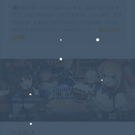
特别声明：原创产品提供以上服务，破解产品仅供参考
学习，不提供售后服务（均已杀毒检测），如有需求，建议
购买正版！如果源码侵犯了您的利益请留言告知！闲时游-
专注于精品资源分享https://xianshivip.com
如何获得
积分
Video load failed
0:00
/
0:00
正文概述