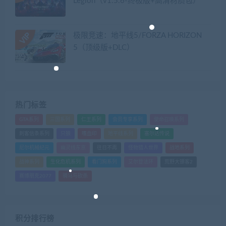
Legion（v1.5.6-终极版+高清材质包）
极限竞速：地平线5/FORZA HORIZON
5（顶级版+DLC）
热门标签
GTA系列
三国系列
仁王系列
会员专享系列
使命召唤系列
刺客信条系列
只狼
嗜血印
地平线系列
塞尔达传说
尼尔机械纪元
幽灵线东京
往日不再
怪物猎人世界
战地系列
战神系列
生化危机系列
看门狗系列
艾尔登法环
荒野大镖客2
赛博朋克2077
骑马与砍杀
积分排行榜