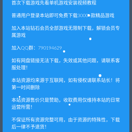
首次下载游戏先看单机游戏安装视频教程
承担。更多说明请参考 VIP介绍。
普通用户登录本站即可免费下载3000+款精品游戏
提示下载完但解压或打开不了？
加入本站钻石会员全部游戏无限制下载，解锁会员专
属游戏
你们有qq群吗怎么加入？
加入QQ群：790194629
如有网盘链接无法下载，失效或其他问题，请联系客
喜欢
0
分享到：
服处理！
本站资源均来源于互联网，如有侵权请联系站长！将
第一时间删除
上一篇
下一篇
本站资源售价只是赞助，收取费用仅维持本站的日常
高塔之城的莉兹（V1.0.0-全
街头霸王5/Street
运营所需！
DLC完整版）
FighterV（豪华冠军版+全
DLC+全季票-V20210421）
不保证所有资源完整可用，由于资源的特殊性，下载
后一律不予退货！