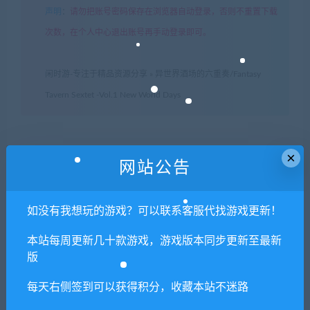
声明
：
请勿把账号密码保存在浏览器自动登录，否则不重置下载
次数，在个人中心退出账号再手动登录即可。
闲时游-专注于精品资源分享
»
异世界酒场的六重奏/Fantasy
Tavern Sextet -Vol.1 New World Days
常见问题FAQ
×
网站公告
如没有我想玩的游戏？可以联系客服代找游戏更新！
免费下载或者VIP会员专享资源能否直接商
用？
本站每周更新几十款游戏，游戏版本同步更新至最新
版
本站所有资源版权均属于原作者所有，这里所提
供资源均只能用于参考学习用，请勿直接商用。
每天右侧签到可以获得积分，收藏本站不迷路
若由于商用引起版权纠纷，一切责任均由使用者