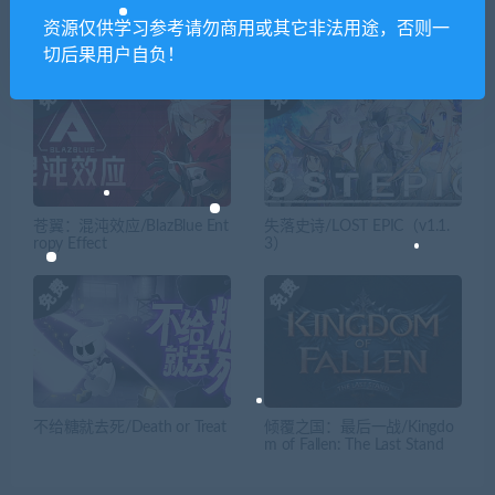
资源仅供学习参考请勿商用或其它非法用途，否则一
相关推荐
切后果用户自负！
苍翼：混沌效应/BlazBlue Ent
失落史诗/LOST EPIC（v1.1.
ropy Effect
3）
不给糖就去死/Death or Treat
倾覆之国：最后一战/Kingdo
m of Fallen: The Last Stand