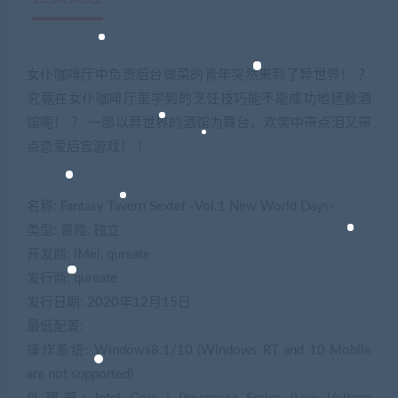
女仆咖啡厅中负责后台做菜的青年突然来到了异世界！ ？
究竟在女仆咖啡厅里学到的烹饪技巧能不能成功地拯救酒
馆呢！ ？ 一部以异世界的酒馆为舞台，欢笑中带点泪又带
点恋爱后宫游戏！ ！
名称: Fantasy Tavern Sextet -Vol.1 New World Days-
类型: 冒险, 独立
开发商: iMel, qureate
发行商: qureate
发行日期: 2020年12月15日
最低配置:
操作系统: Windows8.1/10 (Windows RT and 10 Mobile
are not supported)