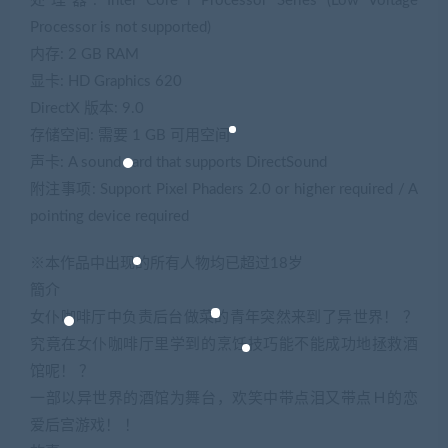
处理器: Intel Core i Processor Series (Low Voltage
Processor is not supported)
内存: 2 GB RAM
显卡: HD Graphics 620
DirectX 版本: 9.0
存储空间: 需要 1 GB 可用空间
声卡: A sound card that supports DirectSound
附注事项: Support Pixel Phaders 2.0 or higher required / A
pointing device required
※本作品中出现的所有人物均已超过18岁
簡介
女仆咖啡厅中负责后台做菜的青年突然来到了异世界！ ？
究竟在女仆咖啡厅里学到的烹饪技巧能不能成功地拯救酒
馆呢！ ？
一部以异世界的酒馆为舞台，欢笑中带点泪又带点Ｈ的恋
爱后宫游戏！ ！