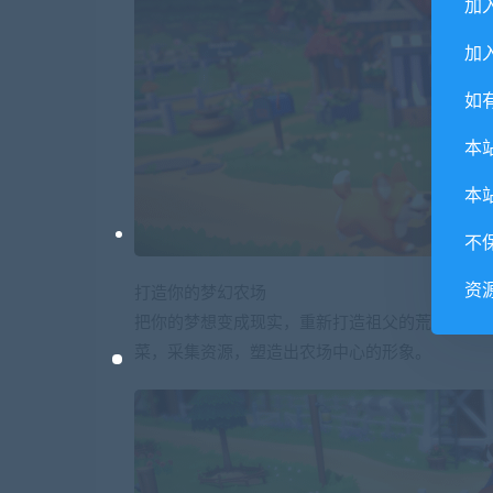
加
加入
如
本
本
不
资
打造你的梦幻农场
把你的梦想变成现实，重新打造祖父的荒废农场
菜，采集资源，塑造出农场中心的形象。