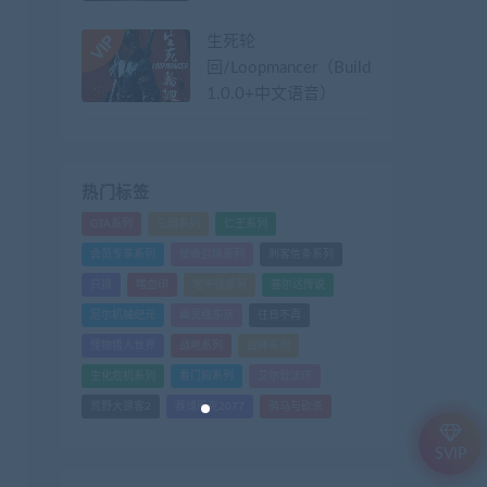
生死轮
回/Loopmancer（Build.9107387-
1.0.0+中文语音）
热门标签
GTA系列
三国系列
仁王系列
会员专享系列
使命召唤系列
刺客信条系列
只狼
嗜血印
地平线系列
塞尔达传说
尼尔机械纪元
幽灵线东京
往日不再
怪物猎人世界
战地系列
战神系列
生化危机系列
看门狗系列
艾尔登法环
荒野大镖客2
赛博朋克2077
骑马与砍杀
SVIP