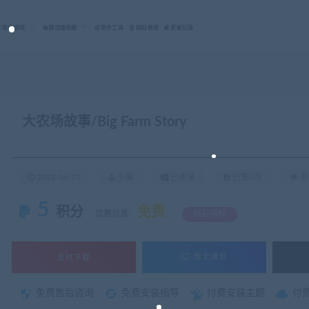
C单机游戏
游戏服务端
软件工具
网站教程
更新记录
大农场故事/Big Farm Story
2022-06-27
小编
已收录
已售0次
关
5
积分
免费
优惠信息:
钻石特权
支付下载
暂无演示
免费售后咨询
免费安装指导
付费安装主题
付