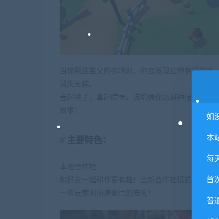
当你到达祖父的农场时，你会发现它的状况堪忧
消失无踪。
卷起袖子，拿起喷壶。该增强你的耕种技能，恢
故事！
如
本
主要特色：
每
本地合作社
首
和好友一起耕作更有趣！全新合作社模式可以让
一名玩家则扮演帮忙的宠物！
普