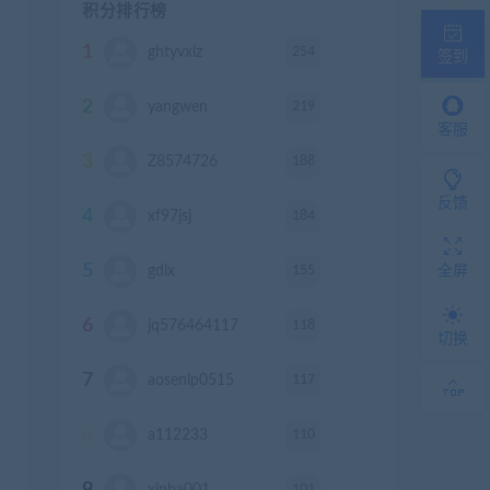
积分排行榜
1
254
ghtyvxlz
积分
签到
2
219
yangwen
积分
客服
3
188
Z8574726
积分
反馈
4
184
xf97jsj
积分
5
155
gdlx
积分
全屏
6
118
jq576464117
积分
切换
7
117
aosenlp0515
积分
8
110
a112233
积分
9
101
xinba001
积分