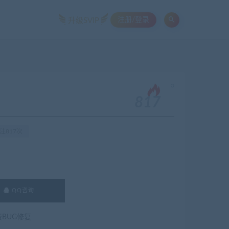
注册/登录
升级SVIP
。
817
注817次
QQ咨询
费BUG修复