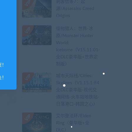
刺客信条7：起
源/Assassins Creed
Origins
怪物猎人：世界-冰
原/Monster Hunter
World:
Iceborne（V15.11.01-
全DLC豪华版+世界定
制版）
货！
城市天际线/Cities:
负！
Skylines（V1.15.1-F4
全DLC豪华版-现代交
通网络-火车站地铁站-
日落港口-韩国之心）
艾尔登法环/Elden
Ring（豪华版+全
DLC）