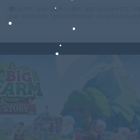
特别声明：原创产品提供以上服务，破解产品仅供参考学习，不
正版！如果源码侵犯了您的利益请留言告知！闲时游-专注于精品资源分享https: