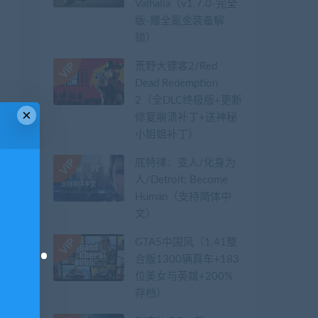
Valhalla（v1.7.0-完全
版-赠全氪金装备解
锁）​
荒野大镖客2/Red
Dead Redemption
2（全DLC终极版+更新
×
修复崩溃补丁+送神秘
小姐姐补丁）
底特律：变人/化身为
人/Detroit: Become
Human（支持简体中
文）
GTA5中国风（1.41整
合版1300辆真车+183
位美女与英雄+200%
存档）