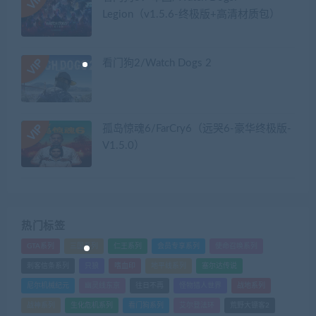
Legion（v1.5.6-终极版+高清材质包）
看门狗2/Watch Dogs 2
孤岛惊魂6/FarCry6（远哭6-豪华终极版-
V1.5.0）
热门标签
GTA系列
三国系列
仁王系列
会员专享系列
使命召唤系列
刺客信条系列
只狼
嗜血印
地平线系列
塞尔达传说
尼尔机械纪元
幽灵线东京
往日不再
怪物猎人世界
战地系列
战神系列
生化危机系列
看门狗系列
艾尔登法环
荒野大镖客2