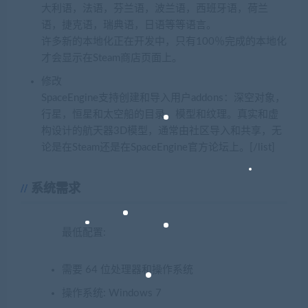
大利语，法语，芬兰语，波兰语，西班牙语，荷兰
语，捷克语，瑞典语，日语等等语言。
许多新的本地化正在开发中，只有100％完成的本地化
才会显示在Steam商店页面上。
修改
SpaceEngine支持创建和导入用户addons：深空对象，
行星，恒星和太空船的目录，模型和纹理。真实和虚
构设计的航天器3D模型，通常由社区导入和共享，无
论是在Steam还是在SpaceEngine官方论坛上。[/list]
系统需求
最低配置:
需要 64 位处理器和操作系统
操作系统: Windows 7