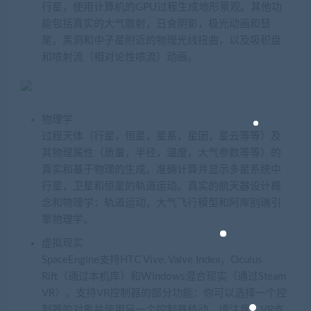
行星，使用计算机的GPU过程生成地形景观。其他功
能包括真实的大气散射，日食阴影，极光动画和彗
尾，黑洞和中子星附近的物理光线扭曲，以及吸积盘
和喷射流（相对论性喷流）动画。
物理学
过程天体（行星，恒星，星系，星团，星云等等）及
其物理属性（质量，半径，温度，大气参数等等）的
真实和基于物理的生成。准确计算并显示多星系统中
行星，卫星和恒星的轨道运动。真实的航天器设计概
念和物理学：轨道运动，大气飞行模型和阿库别瑞引
擎物理学。
虚拟现实
SpaceEngine支持HTC Vive, Valve Index，Oculus
Rift（通过本机库）和Windows混合现实（通过Steam
VR）。支持VR控制器的部分功能：你可以选择一个控
制器的对象并使用另一个控制器移动。请注意，VR支