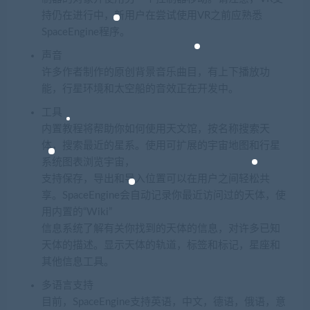
持仍在进行中，新用户在尝试使用VR之前应熟悉
SpaceEngine程序。
声音
许多作者制作的原创背景音乐曲目，有上下播放功
能，行星环境和太空船的音效正在开发中。
工具
内置教程将帮助你如何使用天文馆，按名称搜索天
体，搜索最近的星系。使用可扩展的宇宙地图和行星
系统图表浏览宇宙，
支持保存，导出和导入位置可以在用户之间轻松共
享。SpaceEngine会自动记录你最近访问过的天体，使
用内置的“Wiki”
信息系统了解有关你找到的天体的信息，对许多已知
天体的描述。显示天体的轨道，标签和标记，星座和
其他信息工具。
多语言支持
目前，SpaceEngine支持英语，中文，德语，俄语，意