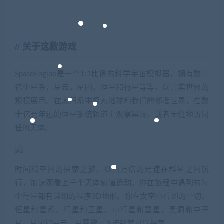
关于这款游戏
SpaceEngine是一个1:1比例的科学宇宙模拟器，拥有数十
亿个星系，星云，星团，恒星和行星等等，以真实世界的
规模展示。在太阳系中探索地球和我们的邻近世界，在数
十亿光年远的恒星系统轨道上观察黑洞，或者无缝地访问
任何天体。
时间和空间的探索之旅，以百万倍的光速在群星之间航
行，加速观看上千个天体轨道运动。你在旅程中遇到的每
个行星都有详细的程序3D地形。你在太空中看到的一切，
恒星和星系，行星和卫星，小行星和彗星，黑洞和中子
星，星团和星云，只需按一下按钮就可以探索。