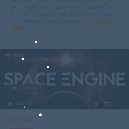
特别声明：原创产品提供以上服务，破解产品仅供参考
学习，不提供售后服务（均已杀毒检测），如有需求，建议
购买正版！如果源码侵犯了您的利益请留言告知！闲时游-
专注于精品资源分享https://xianshivip.com
如何获得
积分
Video load failed
0:00
/
0:00
正文概述