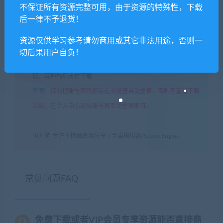
6. 本站资源售价只是赞助，收取费用仅维持本站的日常运营所
不保证所有资源完整可用，由于资源的特殊性，下载
需！
后一律不予退货！
7. 如遇到加密压缩包，默认解压密码为"xianshivip.com",如遇到
资源仅供学习参考请勿商用或其它非法用途，否则一
无法解压的请联系客服！
切后果用户自负！
8. 因为资源和软件均为可复制品，所以不支持任何理由的退款兑
现，请斟酌后支付下载
声明
：
请勿把账号密码保存在浏览器自动登录，否则不重置下载
次数，在个人中心退出账号再手动登录即可。
闲时游-专注于精品资源分享
»
宇宙模拟器/Space Engine
常见问题FAQ
免费下载或者VIP会员专享资源能否直接商