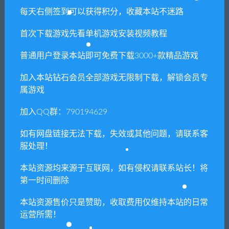
每天右侧签到可以获得积分，收藏本站不迷路
存储空间: 需要 50 GB 可用空间
附注事项: 附注事项:VRAM（视频内存）对于
首次下载游戏先看单机游戏安装视频教程
SpaceEngine非常重要 , 在启用所有功能且设置良
好的情况下运行程序需要4GB显存。
普通用户登录本站即可免费下载3000+款精品游戏
加入本站钻石会员全部游戏无限制下载，解锁会员专
属游戏
1. 本站所有资源来源于用户分享和网络转载，如有侵权或不妥之
处资源请联系客服处理！
加入QQ群：790194629
2. 分享目的仅供大家学习和交流，请不要用于商业用途!
如有网盘链接无法下载，失效或其他问题，请联系客
3. 如果你也有好资源或者游戏，可以联系客服上传分享，分享有
服处理！
积分奖励和额外收入！
本站资源均来源于互联网，如有侵权请联系站长！将
4. 本站提供的游戏、软件等等其他资源，都不包含技术服务请大
第一时间删除
家谅解！
5. 如有网盘链接无法下载、失效或其他问题等等，请联系客服处
本站资源售价只是赞助，收取费用仅维持本站的日常
运营所需！
理！