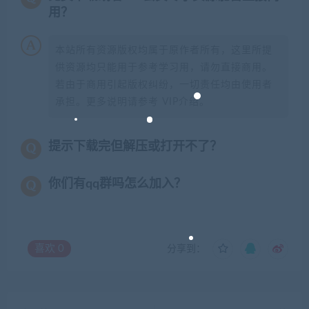
用？
本站所有资源版权均属于原作者所有，这里所提
供资源均只能用于参考学习用，请勿直接商用。
若由于商用引起版权纠纷，一切责任均由使用者
承担。更多说明请参考 VIP介绍。
提示下载完但解压或打开不了？
你们有qq群吗怎么加入？
喜欢
0
分享到：