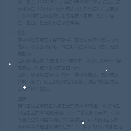
录：星系（NGC/IC），恒星(HIPPARCOS)，星团，星
云和行星（太阳系和已知的太阳系外行星）。目前没
有探测到的空间区域使用过程技术生成：星系，恒
星，星团，星云和行星系统等等。
控制
你可以自由地在宇宙中移动，在任何天体和任何距离
之间，从地面到轨道，到星际和星系际空间之间无缝
地旅行。
空间移动就像“点击进入”一样简单，以及使用WASD键
或游戏手柄进行游戏式自由飞行。
此外，还可以进行时间旅行：你可以加速，减速或反
转时间流动，然后跳转到指定日期，详细的交互教程
会教你如何控制。
图像
拥有星际尘埃的星系和星云的体积3D模型，以及行星
和恒星上的3D地形景观。对于许多太阳系天体，使用
来自太空探测器探测到的真实数据，可以使用巨大的
高分辨率纹理包制作的免费DLC。对于未映射的和过程