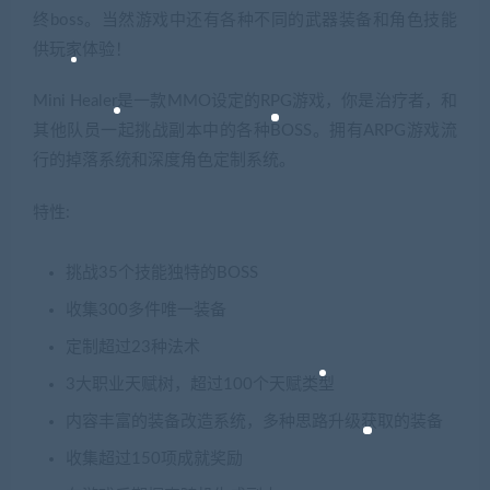
终boss。当然游戏中还有各种不同的武器装备和角色技能
供玩家体验！
Mini Healer是一款MMO设定的RPG游戏，你是治疗者，和
其他队员一起挑战副本中的各种BOSS。拥有ARPG游戏流
行的掉落系统和深度角色定制系统。
特性:
挑战35个技能独特的BOSS
收集300多件唯一装备
定制超过23种法术
3大职业天赋树，超过100个天赋类型
内容丰富的装备改造系统，多种思路升级获取的装备
收集超过150项成就奖励