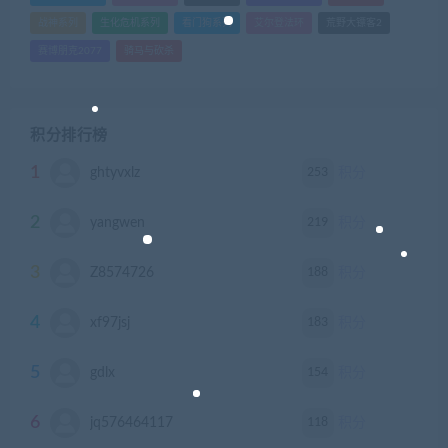
战神系列
生化危机系列
看门狗系列
艾尔登法环
荒野大镖客2
赛博朋克2077
骑马与砍杀
积分排行榜
1
253
ghtyvxlz
积分
2
219
yangwen
积分
3
188
Z8574726
积分
4
183
xf97jsj
积分
5
154
gdlx
积分
6
118
jq576464117
积分