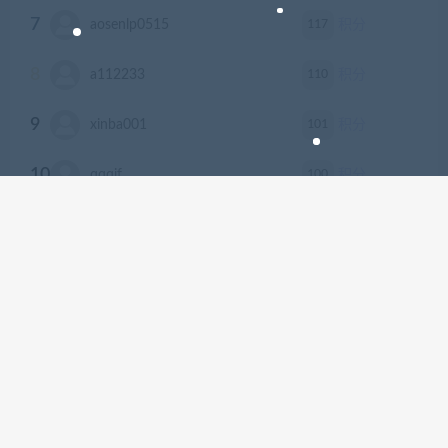
7
117
aosenlp0515
积分
8
110
a112233
积分
9
101
xinba001
积分
10
100
qqqjf
积分
本站资源均来自公开的网络收集，如有侵权若侵犯了您的合法权益，请及
时来信通知我们，给您带来的不便，我们深表歉意。 本站发布的文章及附
件仅限用于学习和研究目的.请勿用于商业或违法用途，如有需要请支持正
版。 © 2024 - xianshivip.com All rights reserved
京ICP备18888888号
京公网安备 188888888