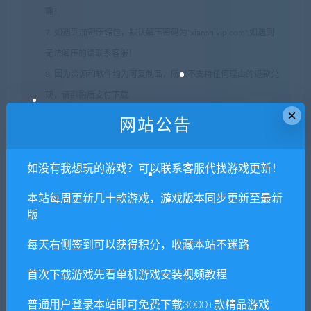
需！
7. 如遇到加密压缩包，默认解压密码为"xianshivip.com",如遇到
无法解压的请联系客服！
8. 因为资源和软件均为可复制品，所以不支持任何理由的退款兑
现，请斟酌后支付下载
×
声明
：
请勿把账号密码保存在浏览器自动登录，否则不重置下载
网站公告
次数，在个人中心退出账号再手动登录即可。
如没有我想玩的游戏？可以联系客服代找游戏更新！
闲时游-专注于精品资源分享
»
迷你治疗师/Mini
本站每周更新几十款游戏，游戏版本同步更新至最新
Healer（v0.92）
版
每天右侧签到可以获得积分，收藏本站不迷路
常见问题FAQ
首次下载游戏先看单机游戏安装视频教程
普通用户登录本站即可免费下载3000+款精品游戏