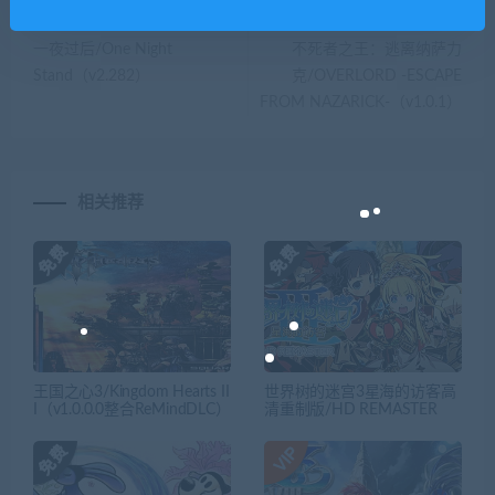
上一篇
下一篇
一夜过后/One Night
不死者之王：逃离纳萨力
Stand（v2.282）
克/OVERLORD -ESCAPE
FROM NAZARICK-（v1.0.1）
相关推荐
王国之心3/Kingdom Hearts II
世界树的迷宫3星海的访客高
I（v1.0.0.0整合ReMindDLC）
清重制版/HD REMASTER