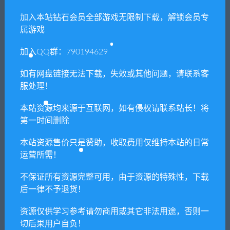
免费下载或者VIP会员专享资源能否直接商
用？
加入本站钻石会员全部游戏无限制下载，解锁会员专
属游戏
本站所有资源版权均属于原作者所有，这里所提
加入QQ群：790194629
供资源均只能用于参考学习用，请勿直接商用。
若由于商用引起版权纠纷，一切责任均由使用者
如有网盘链接无法下载，失效或其他问题，请联系客
承担。更多说明请参考 VIP介绍。
服处理！
本站资源均来源于互联网，如有侵权请联系站长！将
提示下载完但解压或打开不了？
第一时间删除
本站资源售价只是赞助，收取费用仅维持本站的日常
你们有qq群吗怎么加入？
运营所需！
不保证所有资源完整可用，由于资源的特殊性，下载
后一律不予退货！
喜欢
0
分享到：
资源仅供学习参考请勿商用或其它非法用途，否则一
切后果用户自负！