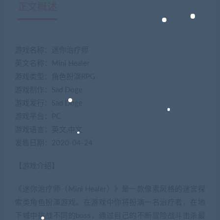
正文概述
游戏名称：迷你治疗师
英文名称：Mini Healer
游戏类型：角色扮演RPG
游戏制作：Sad Doge
游戏发行：Sad Doge
游戏平台：PC
游戏语言：英文,中文
发售日期：2020-04-24
【游戏介绍】
《迷你治疗师（Mini Healer）》是一款像素风格的迷宫探
索类角色扮演游戏。在游戏中你将扮演一名治疗者，在地
下城中挑战不同的boss，通过自己的不断冒险战斗击杀最