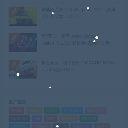
赛博朋克2077/Cyberpunk 2077（豪华
版2.20版本-全DLC）
看门狗3：军团/Watch Dogs:
Legion（v1.5.6-终极版+高清材质包）
极限竞速：地平线5/FORZA HORIZON
5（顶级版+DLC）
热门标签
GTA系列
三国系列
仁王系列
会员专享系列
使命召唤系列
刺客信条系列
只狼
嗜血印
地平线系列
塞尔达传说
尼尔机械纪元
幽灵线东京
往日不再
怪物猎人世界
战地系列