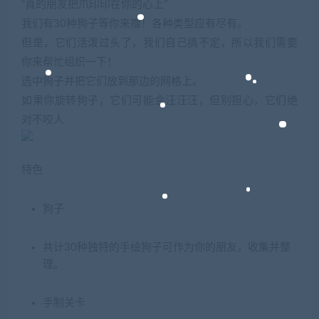
“真的朋友把爪印印在你的心上”
我们有30种狗子等你来撸！各种类型应有尽有。
但是，它们活泼过头了，我们自己搞不定，所以我们需要
你来帮忙组织一下！
选中狗子并把它们放到那边的网格上。
如果你旋转狗子，它们可能会汪汪汪，但别担心，它们绝
对不咬人
特色
狗子
共计30种独特的手绘狗子可作为你的朋友，收集并整
理。
手制关卡