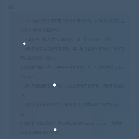
1. 本站所有资源来源于用户分享和网络转载，如有侵权或不妥之
处资源请联系客服处理！
2. 分享目的仅供大家学习和交流，请不要用于商业用途!
3. 如果你也有好资源或者游戏，可以联系客服上传分享，分享有
积分奖励和额外收入！
4. 本站提供的游戏、软件等等其他资源，都不包含技术服务请大
家谅解！
5. 如有网盘链接无法下载、失效或其他问题等等，请联系客服处
理！
6. 本站资源售价只是赞助，收取费用仅维持本站的日常运营所
需！
7. 如遇到加密压缩包，默认解压密码为"xianshivip.com",如遇到
无法解压的请联系客服！