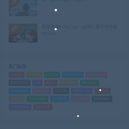
看门狗2/Watch Dogs 2
孤岛惊魂6/FarCry6（远哭6-豪华终极版-
V1.5.0）
热门标签
GTA系列
三国系列
仁王系列
会员专享系列
使命召唤系列
刺客信条系列
只狼
嗜血印
地平线系列
塞尔达传说
尼尔机械纪元
幽灵线东京
往日不再
怪物猎人世界
战地系列
战神系列
生化危机系列
看门狗系列
艾尔登法环
荒野大镖客2
赛博朋克2077
骑马与砍杀