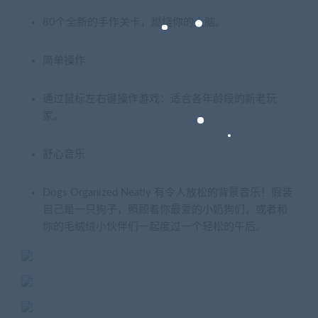
80个全新的手作关卡，燃烧你的大脑。
简单操作
通过鼠标左右键操作游戏：适合各年龄段的新老玩
家。
舒心音乐
Dogs Organized Neatly 有令人放松的背景音乐！假装
自己是一只狗子，照顾着你最爱的小奶狗们，或者和
你的毛绒绒小伙伴们一起度过一个轻松的午后。