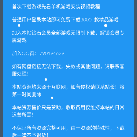
若由于商用引起版权纠纷，一切责任均由使用者
首次下载游戏先看单机游戏安装视频教程
承担。更多说明请参考 VIP介绍。
普通用户登录本站即可免费下载3000+款精品游戏
提示下载完但解压或打开不了？
加入本站钻石会员全部游戏无限制下载，解锁会员专
属游戏
你们有qq群吗怎么加入？
加入QQ群：790194629
如有网盘链接无法下载，失效或其他问题，请联系客
服处理！
喜欢
0
分享到：
本站资源均来源于互联网，如有侵权请联系站长！将
第一时间删除
上一篇
下一篇
本站资源售价只是赞助，收取费用仅维持本站的日常
死亡赛跑TV/DEATHRUN TV
毁灭全人类：克隆人大屠
运营所需！
杀/Destroy All Humans! –
Clone Carnage
不保证所有资源完整可用，由于资源的特殊性，下载
后一律不予退货！