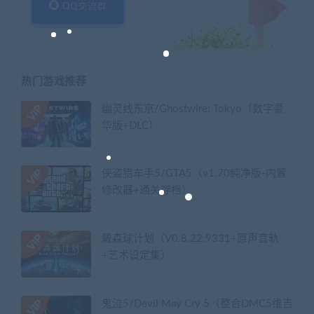
QQ交流群
热门游戏推荐
幽灵线东京/Ghostwire: Tokyo（数字豪
华版+DLC）
侠盗猎车手5/GTA5（v1.70纯净版-内置
修改器+通关存档）
戴森球计划（V0.8.22.9331+原声音轨
+艺术设定集）
鬼泣5/Devil May Cry 5（整合DMC5维吉