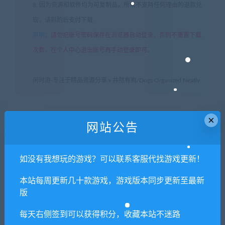
8. 因为资源和软件均为可复制品，所以不支持任何理由的退款兑
现，请斟酌后支付下载
声明
：
请勿把账号密码保存在浏览器自动登录，否则不重置下载
次数，在个人中心退出账号再手动登录即可。
闲时游-专注于精品资源分享
»
井然有狗/Dogs Organized Neatly
×
常见问题FAQ
网站公告
如没有我想玩的游戏？可以联系客服代找游戏更新！
免费下载或者VIP会员专享资源能否直接商
用？
本站每周更新几十款游戏，游戏版本同步更新至最新
版
本站所有资源版权均属于原作者所有，这里所提
每天右侧签到可以获得积分，收藏本站不迷路
供资源均只能用于参考学习用，请勿直接商用。