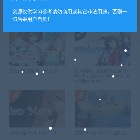
资源仅供学习参考请勿商用或其它非法用途，否则一
相关推荐
切后果用户自负！
夏日的甜美回忆（V1.012）
白色相簿：编缀的冬日回忆/
WHITE ALBUM Memories lik
e Falling Snow
異界迷宮/Alien Maze+DLC
完美的一天（V1.01-正式版）