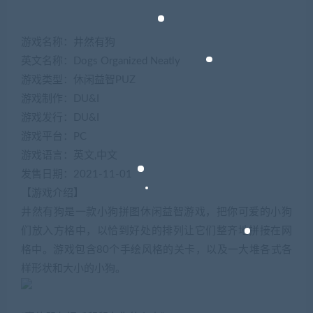
游戏名称：井然有狗
英文名称：Dogs Organized Neatly
游戏类型：休闲益智PUZ
游戏制作：DU&I
游戏发行：DU&I
游戏平台：PC
游戏语言：英文,中文
发售日期：2021-11-01
【游戏介绍】
井然有狗是一款小狗拼图休闲益智游戏，把你可爱的小狗
们放入方格中，以恰到好处的排列让它们整齐地拼接在网
格中。游戏包含80个手绘风格的关卡，以及一大堆各式各
样形状和大小的小狗。