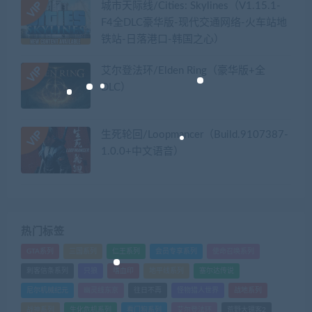
城市天际线/Cities: Skylines（V1.15.1-
F4全DLC豪华版-现代交通网络-火车站地
铁站-日落港口-韩国之心）
艾尔登法环/Elden Ring（豪华版+全
DLC）
生死轮回/Loopmancer（Build.9107387-
1.0.0+中文语音）
热门标签
GTA系列
三国系列
仁王系列
会员专享系列
使命召唤系列
刺客信条系列
只狼
嗜血印
地平线系列
塞尔达传说
尼尔机械纪元
幽灵线东京
往日不再
怪物猎人世界
战地系列
战神系列
生化危机系列
看门狗系列
艾尔登法环
荒野大镖客2