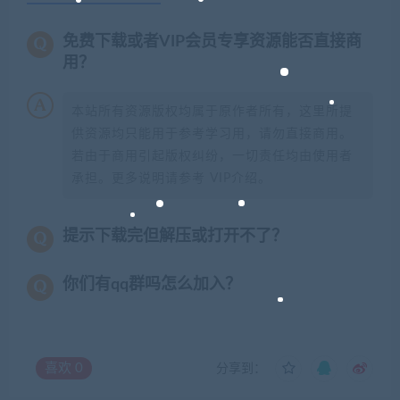
免费下载或者VIP会员专享资源能否直接商
用？
本站所有资源版权均属于原作者所有，这里所提
供资源均只能用于参考学习用，请勿直接商用。
若由于商用引起版权纠纷，一切责任均由使用者
承担。更多说明请参考 VIP介绍。
提示下载完但解压或打开不了？
你们有qq群吗怎么加入？
喜欢
0
分享到：