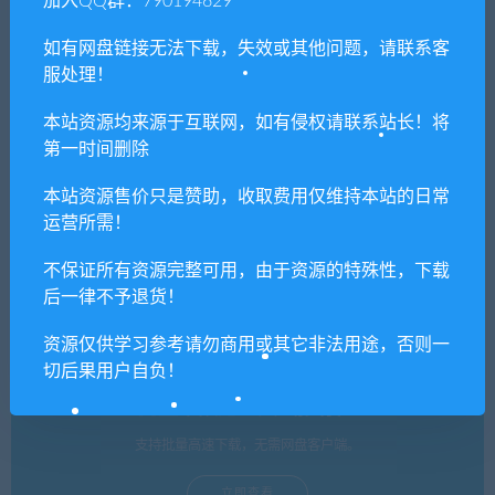
加入QQ群：790194629
如有网盘链接无法下载，失效或其他问题，请联系客
服处理！
桌面农场/Desktop Farm
3D Max制作三维动画软件
本站资源均来源于互联网，如有侵权请联系站长！将
第一时间删除
本站资源售价只是赞助，收取费用仅维持本站的日常
单机游戏修改器（免费使用）
运营所需！
支持上万款单机游戏修改，功能强大。
不保证所有资源完整可用，由于资源的特殊性，下载
立即查看
后一律不予退货！
资源仅供学习参考请勿商用或其它非法用途，否则一
切后果用户自负！
网盘不限速工具（推荐）
支持批量高速下载，无需网盘客户端。
立即查看