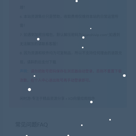
理！
6. 本站资源售价只是赞助，收取费用仅维持本站的日常运营所
需！
7. 如遇到加密压缩包，默认解压密码为"xianshivip.com",如遇到
无法解压的请联系客服！
8. 因为资源和软件均为可复制品，所以不支持任何理由的退款兑
现，请斟酌后支付下载
声明
：
请勿把账号密码保存在浏览器自动登录，否则不重置下载
次数，在个人中心退出账号再手动登录即可。
闲时游-专注于精品资源分享
»
XD向量绘图软件
常见问题FAQ