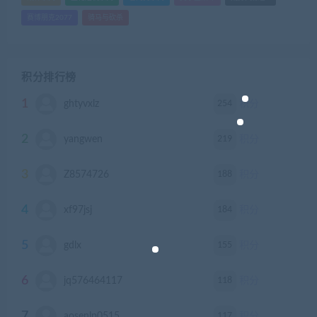
赛博朋克2077
骑马与砍杀
积分排行榜
1
254
ghtyvxlz
积分
2
219
yangwen
积分
3
188
Z8574726
积分
4
184
xf97jsj
积分
5
155
gdlx
积分
6
118
jq576464117
积分
7
117
aosenlp0515
积分