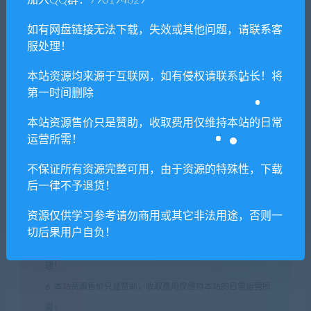
加入QQ群：790194629
如有网盘链接无法下载，失效或其他问题，请联系客
服处理！
本站资源均来源于互联网，如有侵权请联系站长！将
第一时间删除
1. 本站所有资源来源于用户分享和网络转载，如有侵权或不妥之
处资源请联系客服处理！
本站资源售价只是赞助，收取费用仅维持本站的日常
运营所需！
2. 分享目的仅供大家学习和交流，请不要用于商业用途!
3. 如果你也有好资源或者游戏，可以联系客服上传分享，分享有
不保证所有资源完整可用，由于资源的特殊性，下载
积分奖励和额外收入！
后一律不予退货！
4. 本站提供的游戏、软件等等其他资源，都不包含技术服务请大
资源仅供学习参考请勿商用或其它非法用途，否则一
家谅解！
切后果用户自负！
5. 如有网盘链接无法下载、失效或其他问题等等，请联系客服处
理！
6. 本站资源售价只是赞助，收取费用仅维持本站的日常运营所
需！