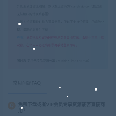
7. 如遇到加密压缩包，默认解压密码为"xianshivip.com",如遇到
无法解压的请联系客服！
8. 因为资源和软件均为可复制品，所以不支持任何理由的退款兑
现，请斟酌后支付下载
声明
：
请勿把账号密码保存在浏览器自动登录，否则不重置下载
次数，在个人中心退出账号再手动登录即可。
闲时游-专注于精品资源分享
»
V Rising（v0.5.41698）
常见问题FAQ
免费下载或者VIP会员专享资源能否直接商
用？