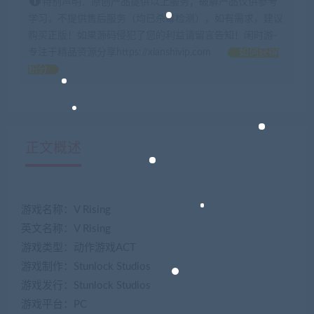
特别声明：原创产品提供以上服务，破解产品仅供参考
学习，不提供售后服务（均已杀毒检测），如有需求，建议
购买正版！如果源码侵犯了您的利益请留言告知！闲时游-
专注于精品资源分享https://xianshivip.com
如何获得
积分
正文概述
游戏名称：V Rising
英文名称：V Rising
游戏类型：动作游戏ACT
游戏制作：Stunlock Studios
游戏发行：Stunlock Studios
游戏平台：PC