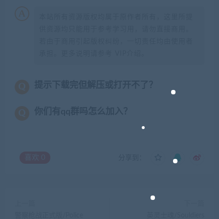
本站所有资源版权均属于原作者所有，这里所提
供资源均只能用于参考学习用，请勿直接商用。
若由于商用引起版权纠纷，一切责任均由使用者
承担。更多说明请参考 VIP介绍。
提示下载完但解压或打开不了？
你们有qq群吗怎么加入？
喜欢
0
分享到：
上一篇
下一篇
警察枪战正式版/Police
英灵士魂/Souldiers