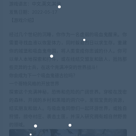
游戏语言：中文,英文,其他
发售日期：2022-05-17
【游戏介绍】
经过几个世纪的沉睡，你作为一名虚弱的吸血鬼醒来。你
需要寻找血液以恢复体力，同时躲避烈日以求生存。重建
你的城堡和吸血鬼帝国，将人类变成你忠诚的仆人。你可
以单人本地探索和打斗，或在线结交盟友和敌人，抵挡那
些灵异的士兵，在这个充满冲突的世界战斗！
你会成为下一个吸血鬼德古拉吗？
一个哥特风格的开放世界
探索这个充满神秘，恐怖和危险的广阔世界。穿梭在茂密
的森林、开阔的乡村和黑暗的洞穴中，发现宝贵的资源，
结实朋友和敌人。与吸血鬼同僚们一起环游世界，或独自
狩猎，掠夺村庄、袭击土匪，并深入研究拥有超自然野兽
的领域。