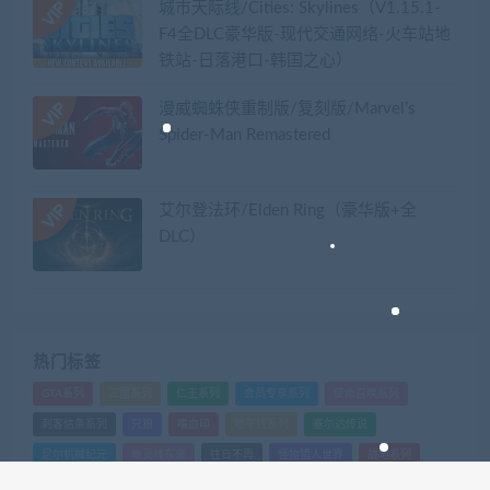
城市天际线/Cities: Skylines（V1.15.1-
F4全DLC豪华版-现代交通网络-火车站地
铁站-日落港口-韩国之心）
漫威蜘蛛侠重制版/复刻版/Marvel’s
Spider-Man Remastered
艾尔登法环/Elden Ring（豪华版+全
DLC）
热门标签
GTA系列
三国系列
仁王系列
会员专享系列
使命召唤系列
刺客信条系列
只狼
嗜血印
地平线系列
塞尔达传说
尼尔机械纪元
幽灵线东京
往日不再
怪物猎人世界
战地系列
战神系列
生化危机系列
看门狗系列
艾尔登法环
荒野大镖客2