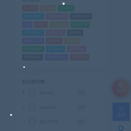
GTA系列
三国系列
仁王系列
会员专享系列
使命召唤系列
刺客信条系列
只狼
嗜血印
地平线系列
塞尔达传说
尼尔机械纪元
幽灵线东京
往日不再
怪物猎人世界
战地系列
战神系列
生化危机系列
看门狗系列
艾尔登法环
荒野大镖客2
赛博朋克2077
骑马与砍杀
积分排行榜
SVIP
1
252
ghtyvxlz
积分
2
219
yangwen
积分
签到
3
187
Z8574726
积分