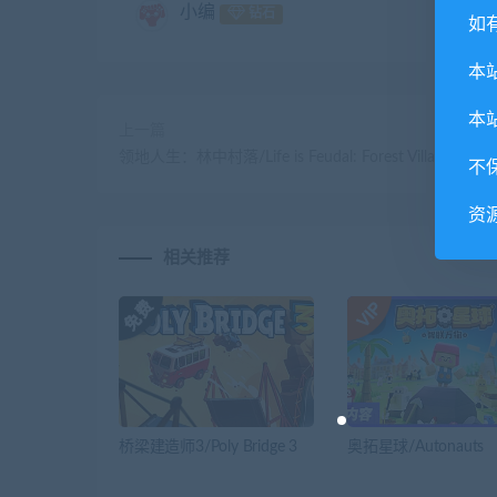
小编
钻石
如
本
本
上一篇
领地人生：林中村落/Life is Feudal: Forest Village
不
资
相关推荐
桥梁建造师3/Poly Bridge 3
奥拓星球/Autonauts