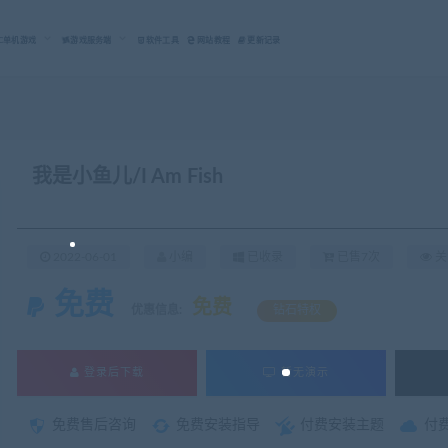
C单机游戏
游戏服务端
软件工具
网站教程
更新记录
我是小鱼儿/I Am Fish
2022-06-01
小编
已收录
已售7次
关
免费
免费
优惠信息:
钻石特权
登录后下载
暂无演示
免费售后咨询
免费安装指导
付费安装主题
付