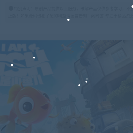
特别声明：原创产品提供以上服务，破解产品仅供参考学习，不
正版！如果源码侵犯了您的利益请留言告知！闲时游-专注于精品资源分享https: