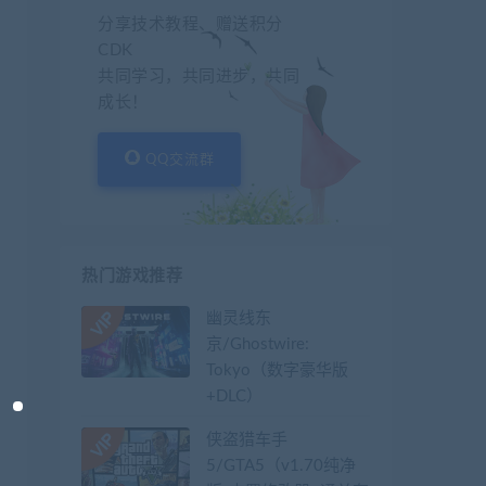
分享技术教程、赠送积分
CDK
共同学习，共同进步，共同
成长！
QQ交流群
热门游戏推荐
幽灵线东
京/Ghostwire:
Tokyo（数字豪华版
+DLC）
侠盗猎车手
5/GTA5（v1.70纯净