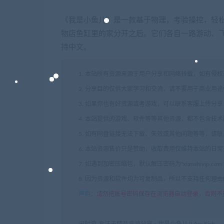
《我是小鱼儿》是一款基于物理，考验操控，轻
物店鱼缸里的家分开之后。它们各自一路游动、
持中文。
1. 本站所有资源来源于用户分享和网络转载，如有侵
2. 分享目的仅供大家学习和交流，请不要用于商业用途
3. 如果你也有好资源或者游戏，可以联系客服上传分
4. 本站提供的游戏、软件等等其他资源，都不包含技
5. 如有网盘链接无法下载、失效或其他问题等等，请
6. 本站资源售价只是赞助，收取费用仅维持本站的日
7. 如遇到加密压缩包，默认解压密码为"xianshivip.
8. 因为资源和软件均为可复制品，所以不支持任何理
声明
：
请勿把账号密码保存在浏览器自动登录，否则不