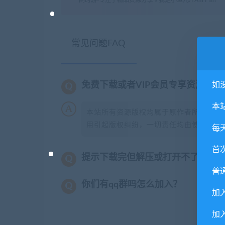
闲时游-专注于精品资源分享
»
我是小鱼儿/I Am Fish
常见问题FAQ
如
免费下载或者VIP会员专享资源能
本
本站所有资源版权均属于原作者所有，这
用引起版权纠纷，一切责任均由使用者承担
每
首
提示下载完但解压或打开不了？
普
你们有qq群吗怎么加入？
加
加入