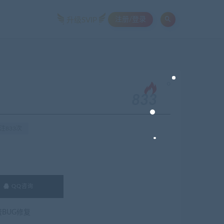
注册/登录
升级SVIP
。
833
注833次
QQ咨询
费BUG修复