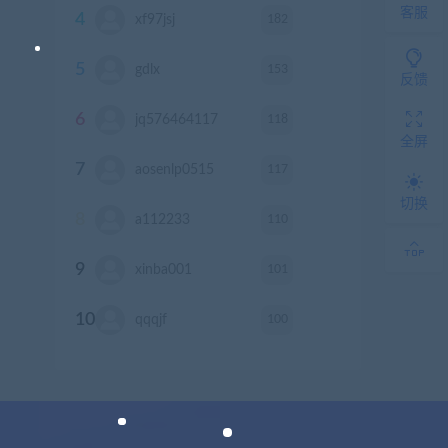
客服
4
182
xf97jsj
积分
5
153
gdlx
积分
反馈
6
118
jq576464117
积分
全屏
7
117
aosenlp0515
积分
切换
8
110
a112233
积分
9
101
xinba001
积分
10
100
qqqjf
积分