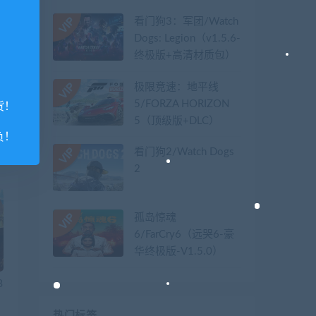
看门狗3：军团/Watch
Dogs: Legion（v1.5.6-
终极版+高清材质包）
篇
极限竞速：地平线
o
5/FORZA HORIZON
货！
5（顶级版+DLC）
负！
看门狗2/Watch Dogs
2
孤岛惊魂
6/FarCry6（远哭6-豪
华终极版-V1.5.0）
B
热门标签