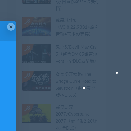
版-内置修改器+通关存
档）
戴森球计划
×
（V0.8.22.9331+原声
音轨+艺术设定集）
鬼泣5/Devil May Cry
5（整合DMC5维吉尔
Vergil-全DLC豪华版）
女鬼桥开魂路/The
Bridge Curse Road to
Salvation（数位豪华
版-V1.5.6）
赛博朋克
2077/Cyberpunk
2077（豪华版2.20版
本-全DLC）