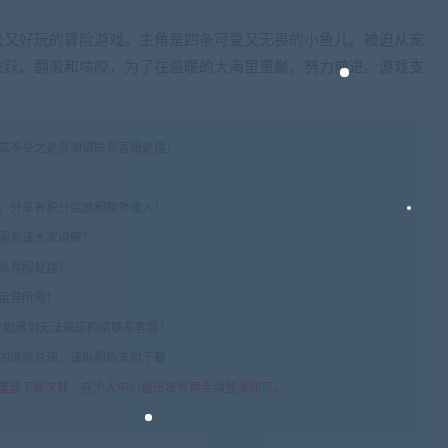
松又好玩的冒险游戏。主角是四条可爱又无畏的小鱼儿。被迫从宠
飞跃、翻滚和啃咬，为了在温暖的大海里重聚，努力前进。游戏支
权或不妥之处资源请联系客服处理！
!
享，分享有积分奖励和额外收入！
术服务请大家谅解！
联系客服处理！
常运营所需！
com",如遇到无法解压的请联系客服！
由的退款兑现，请斟酌后支付下载
重置下载次数，在个人中心退出账号再手动登录即可。