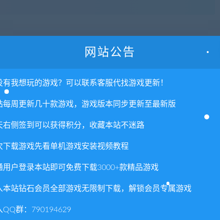
网站公告
没有我想玩的游戏？可以联系客服代找游戏更新！
否直接商用？
站每周更新几十款游戏，游戏版本同步更新至最新版
里所提供资源均只能用于参考学习用，请勿直接商用。若由于商
。更多说明请参考 VIP介绍。
天右侧签到可以获得积分，收藏本站不迷路
次下载游戏先看单机游戏安装视频教程
通用户登录本站即可免费下载3000+款精品游戏
入本站钻石会员全部游戏无限制下载，解锁会员专属游戏
QQ群：790194629