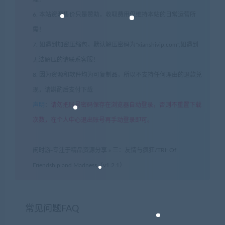
6. 本站资源售价只是赞助，收取费用仅维持本站的日常运营所
需！
7. 如遇到加密压缩包，默认解压密码为"xianshivip.com",如遇到
无法解压的请联系客服！
8. 因为资源和软件均为可复制品，所以不支持任何理由的退款兑
现，请斟酌后支付下载
声明
：
请勿把账号密码保存在浏览器自动登录，否则不重置下载
次数，在个人中心退出账号再手动登录即可。
闲时游-专注于精品资源分享
»
三：友情与疯狂/TRI: Of
Friendship and Madness（v1.2.1）
常见问题FAQ