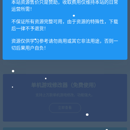
文语音+全DLC+全季票）
本站资源售价只是赞助，收取费用仅维持本站的日常
运营所需！
不保证所有资源完整可用，由于资源的特殊性，下载
后一律不予退货！
资源仅供学习参考请勿商用或其它非法用途，否则一
切后果用户自负！
末世奥力/The Last Oricru
无双大蛇2终极版（Build.881
9811+DLC）
单机游戏修改器（免费使用）
支持上万款单机游戏修改，功能强大。
立即查看