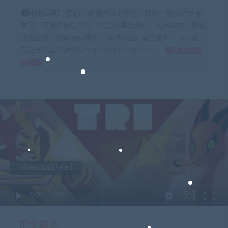
特别声明：原创产品提供以上服务，破解产品仅供参考
学习，不提供售后服务（均已杀毒检测），如有需求，建议
购买正版！如果源码侵犯了您的利益请留言告知！闲时游-
专注于精品资源分享https://xianshivip.com
如何获得
积分
Video load failed
0:00
/
0:00
正文概述