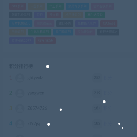
GTA系列
三国系列
仁王系列
会员专享系列
使命召唤系列
刺客信条系列
只狼
嗜血印
地平线系列
塞尔达传说
尼尔机械纪元
幽灵线东京
往日不再
怪物猎人世界
战地系列
战神系列
生化危机系列
看门狗系列
艾尔登法环
荒野大镖客2
赛博朋克2077
骑马与砍杀
积分排行榜
1
252
ghtyvxlz
积分
2
219
yangwen
积分
3
187
Z8574726
积分
4
183
xf97jsj
积分