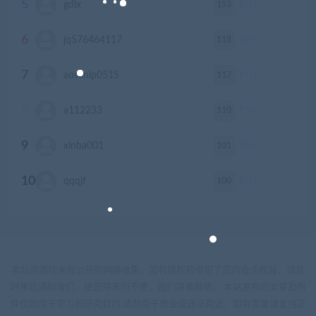
5
153
gdlx
积分
6
118
jq576464117
积分
7
117
aosenlp0515
积分
8
110
a112233
积分
9
101
xinba001
积分
10
100
qqqjf
积分
本站资源均来自公开的网络收集，如有侵权若侵犯了您的合法权益，请及
时来信通知我们，给您带来的不便，我们深表歉意。 本站发布的文章及附
件仅限用于学习和研究目的.请勿用于商业或违法用途，如有需要请支持正