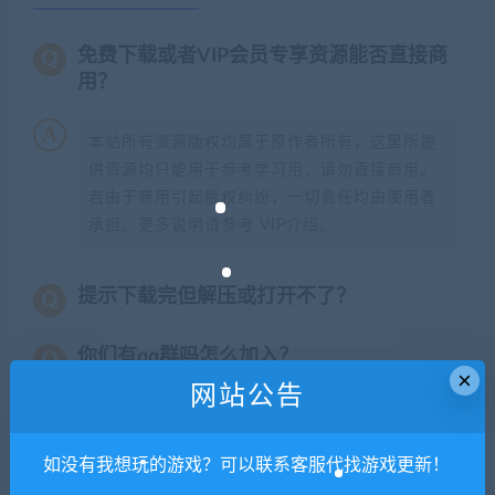
免费下载或者VIP会员专享资源能否直接商
用？
本站所有资源版权均属于原作者所有，这里所提
供资源均只能用于参考学习用，请勿直接商用。
若由于商用引起版权纠纷，一切责任均由使用者
承担。更多说明请参考 VIP介绍。
提示下载完但解压或打开不了？
你们有qq群吗怎么加入？
×
网站公告
喜欢
0
分享到：
如没有我想玩的游戏？可以联系客服代找游戏更新！