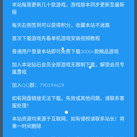
本站每周更新几十款游戏，游戏版本同步更新至最新
版
上一篇
下一篇
每天右侧签到可以获得积分，收藏本站不迷路
闪乱忍忍忍者大战海王星：少
长臂猿：森林彼端/Gibbon:
女们的响艳/Neptunia x
Beyond the Trees
首次下载游戏先看单机游戏安装视频教程
SENRAN KAGURA: Ninja
Wars
普通用户登录本站即可免费下载3000+款精品游戏
加入本站钻石会员全部游戏无限制下载，解锁会员专
属游戏
相关推荐
加入QQ群：790194629
如有网盘链接无法下载，失效或其他问题，请联系客
服处理！
本站资源均来源于互联网，如有侵权请联系站长！将
第一时间删除
巫师3：狂猎-次世代完全版/T
镜之边缘：Catalyst
he Witcher 3: Wild Hunt（中