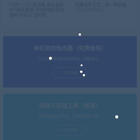
GTA5 v1.41 整合版 真实画质
大魔法师立花二合一两部曲
677真实载具 350位超级英雄
（V1.3.0+DLC）
迪拜 秋名山 迈阿密
单机游戏修改器（免费使用）
支持上万款单机游戏修改，功能强大。
立即查看
网盘不限速工具（推荐）
支持批量高速下载，无需网盘客户端。
立即查看