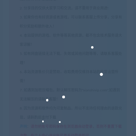
2. 分享目的仅供大家学习和交流，请不要用于商业用途!
3. 如果你也有好资源或者游戏，可以联系客服上传分享，分享有
积分奖励和额外收入！
4. 本站提供的游戏、软件等等其他资源，都不包含技术服务请大
家谅解！
5. 如有网盘链接无法下载、失效或其他问题等等，请联系客服处
理！
6. 本站资源售价只是赞助，收取费用仅维持本站的日常运营所
需！
7. 如遇到加密压缩包，默认解压密码为"xianshivip.com",如遇到
无法解压的请联系客服！
8. 因为资源和软件均为可复制品，所以不支持任何理由的退款兑
现，请斟酌后支付下载
声明
：
请勿把账号密码保存在浏览器自动登录，否则不重置下载
次数，在个人中心退出账号再手动登录即可。