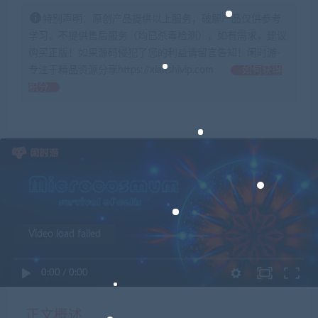
特别声明：原创产品提供以上服务，破解产品仅供参考
学习，不提供售后服务（均已杀毒检测），如有需求，建议
购买正版！如果源码侵犯了您的利益请留言告知！闲时游-
专注于精品资源分享https://xianshivip.com
如何获得
积分
Video load failed
0:00
/
0:00
正文概述