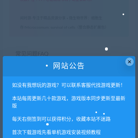
闲时游-专注于精品资源分享
»
微生物世界：细胞生
存/Microcosmum: survival of cells（整合静态扩展包）
常见问题FAQ
×
网站公告
免费下载或者VIP会员专享资源能否直接商
如没有我想玩的游戏？可以联系客服代找游戏更新！
用？
本站每周更新几十款游戏，游戏版本同步更新至最新
本站所有资源版权均属于原作者所有，这里所提
版
供资源均只能用于参考学习用，请勿直接商用。
每天右侧签到可以获得积分，收藏本站不迷路
若由于商用引起版权纠纷，一切责任均由使用者
承担。更多说明请参考 VIP介绍。
首次下载游戏先看单机游戏安装视频教程