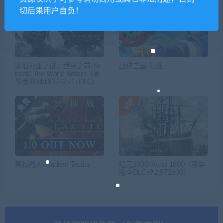
切后果用户自负！
塞伯利亚之谜：世界之前/Sy
战棋三国·英雄
beria: The World Before（豪
华版-Build.8374251+DLC）
冥狱战术/Hadean Tactics
纪元1800/Anno 1800（豪华
版全DLCv9.2.972600）