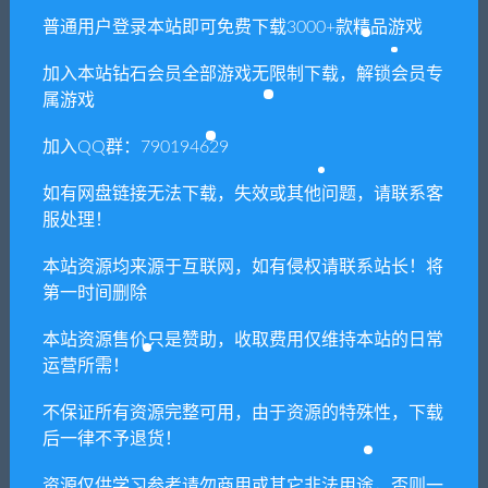
普通用户登录本站即可免费下载3000+款精品游戏
提示下载完但解压或打开不了？
加入本站钻石会员全部游戏无限制下载，解锁会员专
你们有qq群吗怎么加入？
属游戏
加入QQ群：790194629
喜欢
0
分享到：
如有网盘链接无法下载，失效或其他问题，请联系客
服处理！
本站资源均来源于互联网，如有侵权请联系站长！将
第一时间删除
上一篇
下一篇
林中小女巫/Little Witch in
僵尸村/Village of Zombies
本站资源售价只是赞助，收取费用仅维持本站的日常
the Woods
运营所需！
不保证所有资源完整可用，由于资源的特殊性，下载
后一律不予退货！
相关推荐
资源仅供学习参考请勿商用或其它非法用途，否则一