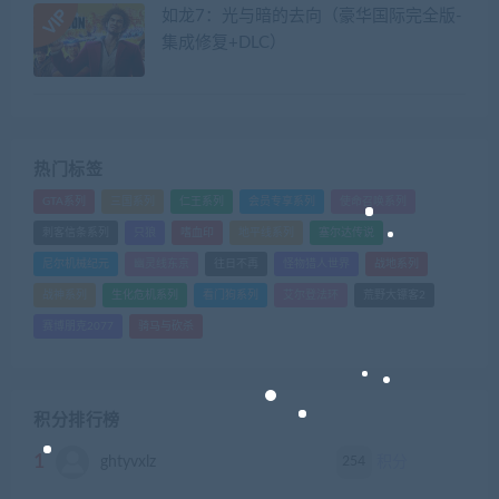
如龙7：光与暗的去向（豪华国际完全版-
集成修复+DLC）
热门标签
GTA系列
三国系列
仁王系列
会员专享系列
使命召唤系列
刺客信条系列
只狼
嗜血印
地平线系列
塞尔达传说
尼尔机械纪元
幽灵线东京
往日不再
怪物猎人世界
战地系列
战神系列
生化危机系列
看门狗系列
艾尔登法环
荒野大镖客2
赛博朋克2077
骑马与砍杀
积分排行榜
1
254
ghtyvxlz
积分