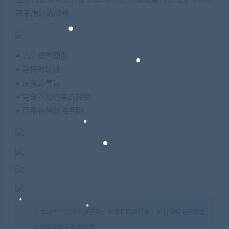
密考虑过的战略.
• 高质量的图形
• 奇特的玩法
• 深深的气氛
• 完全不知约束的控制
• 可用各种战略手腕
1. 本站所有资源来源于用户分享和网络转载，如有侵权或不妥之
处资源请联系客服处理！