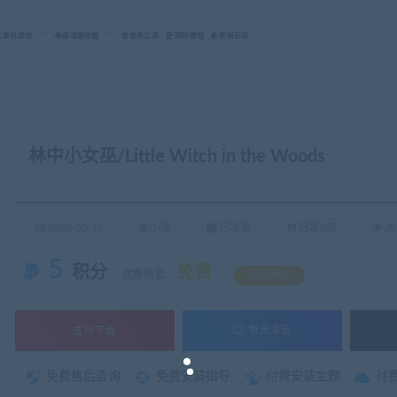
C单机游戏
游戏服务端
软件工具
网站教程
更新记录
林中小女巫/Little Witch in the Woods
2022-05-19
小编
已收录
已售0次
关
5
积分
免费
优惠信息:
钻石特权
支付下载
暂无演示
免费售后咨询
免费安装指导
付费安装主题
付