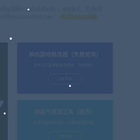
提供售后服务（均已杀毒检测），如有需求，建议购买
//xianshivip.com
如何获得 积分
单机游戏修改器（免费使用）
支持上万款单机游戏修改，功能强大。
立即查看
网盘不限速工具（推荐）
支持批量高速下载，无需网盘客户端。
立即查看