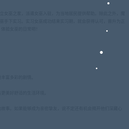
建立女巫之家，派遣女巫入驻，为当地居民提供帮助。除此之外，魔
女巫手下实习。实习女巫成功结束实习期，就会获得认可，晋升为正
，体验女巫的日常吧！
进丰富多彩的剧情。
造更美好舒适的生活环境。
的故事。如果能够成为亲密挚友，说不定还有机会揭开他们深藏心