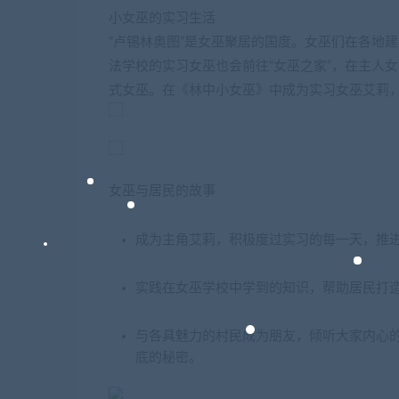
小女巫的实习生活
“卢锡林奥图”是女巫聚居的国度。女巫们在各地
法学校的实习女巫也会前往“女巫之家”，在主人
式女巫。在《林中小女巫》中成为实习女巫艾莉
女巫与居民的故事
成为主角艾莉，积极度过实习的每一天，推
实践在女巫学校中学到的知识，帮助居民打
与各具魅力的村民成为朋友，倾听大家内心
底的秘密。