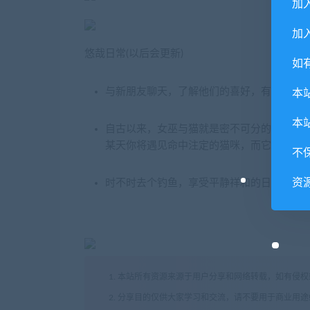
加
加入
悠哉日常(以后会更新)
如
与新朋友聊天，了解他们的喜好，有针对性
本
本
自古以来，女巫与猫就是密不可分的伙伴。
某天你将遇见命中注定的猫咪，而它也希望
不
资
时不时去个钓鱼，享受平静祥和的日常。只
1. 本站所有资源来源于用户分享和网络转载，如有侵
2. 分享目的仅供大家学习和交流，请不要用于商业用途