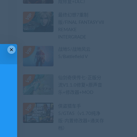
成修复+DLC）
最终幻想7重制
版/FINAL FANTASY VII
REMAKE
INTERGRADE
×
战地5/战地风云
5/Battlefield V
仙剑奇侠传七-正版分
流V1.1.0修复+原声音
乐+修改器+MOD
侠盗猎车手
5/GTA5（v1.70纯净
版-内置修改器+通关存
档）