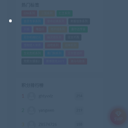
热门标签
GTA系列
三国系列
仁王系列
会员专享系列
使命召唤系列
刺客信条系列
只狼
嗜血印
地平线系列
塞尔达传说
尼尔机械纪元
幽灵线东京
往日不再
怪物猎人世界
战地系列
战神系列
生化危机系列
看门狗系列
艾尔登法环
荒野大镖客2
赛博朋克2077
骑马与砍杀
积分排行榜
1
254
ghtyvxlz
积分
2
219
yangwen
积分
SVIP
3
188
Z8574726
积分