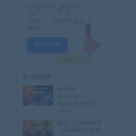
分享技术教程、赠送积分
CDK
共同学习，共同进步，共同
成长！
QQ交流群
热门游戏推荐
幽灵线东
京/Ghostwire:
Tokyo（数字豪华版
+DLC）
如龙7：光与暗的去向
（豪华国际完全版-集