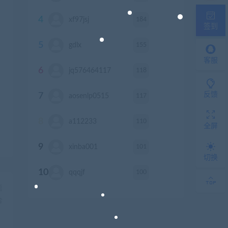
4
184
xf97jsj
积分
签到
5
155
gdlx
积分
客服
6
118
jq576464117
积分
反馈
7
117
aosenlp0515
积分
8
110
a112233
积分
全屏
9
101
xinba001
积分
切换
10
100
qqqjf
积分
篇
合
）