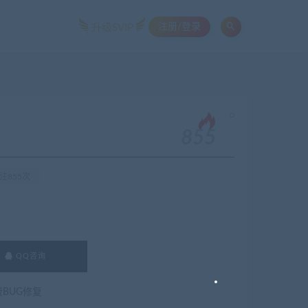
注册/登录
升级SVIP
。
855
注855次
QQ咨询
费BUG修复