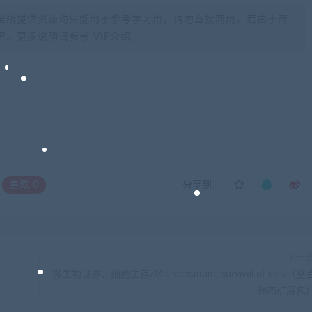
里所提供资源均只能用于参考学习用，请勿直接商用。若由于商
。更多说明请参考 VIP介绍。
喜欢
0
分享到：
下一
微生物世界：细胞生存/Microcosmum: survival of cells（整
静态扩展包