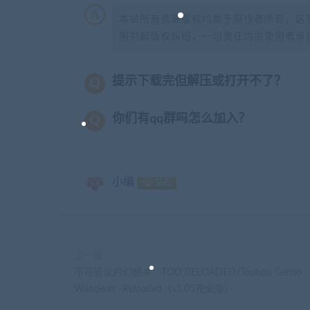
本站所有资源版权均属于原作者所有，这
用引起版权纠纷，一切责任均由使用者承担
提示下载完但解压或打开不了？
你们有qq群吗怎么加入？
小编
钻石
上一篇
不可思议的幻想乡：TOD RELOADED/Touhou Genso
Wanderer -Reloaded（v1.05完全版）