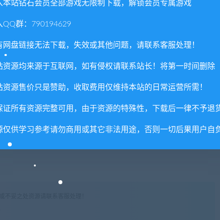
入本站钻石会员全部游戏无限制下载，解锁会员专属游戏
QQ群：790194629
有网盘链接无法下载，失效或其他问题，请联系客服处理！
地准备礼物赠送朋友，可以快速提升亲密度。
站资源均来源于互联网，如有侵权请联系站长！将第一时间删除
站资源售价只是赞助，收取费用仅维持本站的日常运营所需！
与生活在各式环境中，长相与性格都大相径庭的猫咪交流吧。也许
与你日日相伴呢。
保证所有资源完整可用，由于资源的特殊性，下载后一律不予退
源仅供学习参考请勿商用或其它非法用途，否则一切后果用户自
有今天充分放松身心，明天才能朝气蓬勃地踏上冒险之旅呀！
权或不妥之处资源请联系客服处理！
!