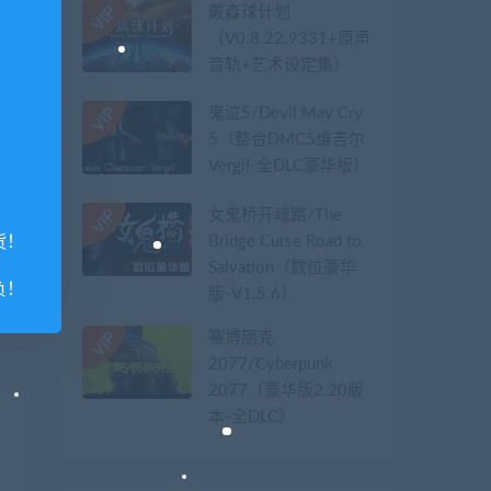
戴森球计划
（V0.8.22.9331+原声
音轨+艺术设定集）
鬼泣5/Devil May Cry
5（整合DMC5维吉尔
Vergil-全DLC豪华版）
女鬼桥开魂路/The
Bridge Curse Road to
货！
Salvation（数位豪华
负！
版-V1.5.6）
赛博朋克
2077/Cyberpunk
2077（豪华版2.20版
本-全DLC）