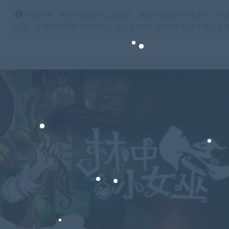
特别声明：原创产品提供以上服务，破解产品仅供参考学习，不
正版！如果源码侵犯了您的利益请留言告知！闲时游-专注于精品资源分享https: