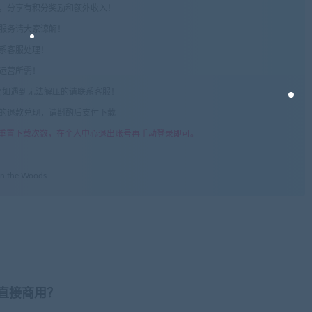
享，分享有积分奖励和额外收入！
术服务请大家谅解！
联系客服处理！
常运营所需！
com",如遇到无法解压的请联系客服！
由的退款兑现，请斟酌后支付下载
重置下载次数，在个人中心退出账号再手动登录即可。
n the Woods
否直接商用？