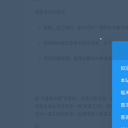
女巫活动与探险
采集、加工材料，制作药水！用药水来解决
在神秘的奇幻世界中自由探索，与千姿百态的
寻找隐匿秘境！秘境中藏有特殊道具，以及
如
本
每
在“卢森奥尔图”世界中，女巫们居住在一起。她
首
学徒女巫必须去其中一座“女巫工坊”，在那里帮
为以一名正式的女巫！扮演学徒小女巫艾莉体验
普