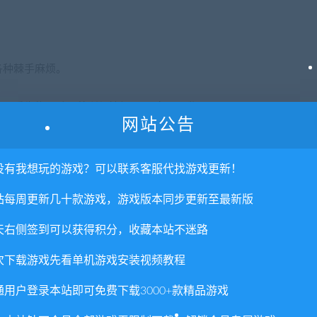
各种棘手麻烦。
可爱生物互动，将所得情报录入“女巫图鉴”。
网站公告
令人意想不到的捷径。
没有我想玩的游戏？可以联系客服代找游戏更新！
站每周更新几十款游戏，游戏版本同步更新至最新版
天右侧签到可以获得积分，收藏本站不迷路
们在不同的地方建造了“女巫工坊”，并将她们的女巫学徒送去学习。
次下载游戏先看单机游戏安装视频教程
助附近的村庄和村民。如果你成功完成了你的学徒任务，你就可以成
她的日常生活吧！
通用户登录本站即可免费下载3000+款精品游戏