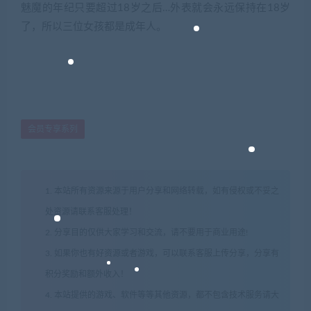
魅魔的年纪只要超过18岁之后…外表就会永远保持在18岁
了，所以三位女孩都是成年人。
会员专享系列
1. 本站所有资源来源于用户分享和网络转载，如有侵权或不妥之
处资源请联系客服处理！
2. 分享目的仅供大家学习和交流，请不要用于商业用途!
3. 如果你也有好资源或者游戏，可以联系客服上传分享，分享有
积分奖励和额外收入！
4. 本站提供的游戏、软件等等其他资源，都不包含技术服务请大