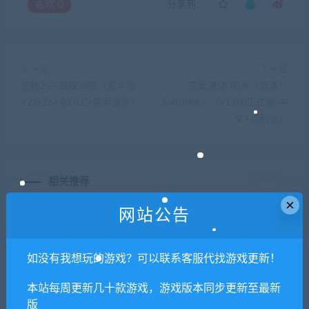
喜欢
0
分享到：
上一篇
下一篇
恋物2-兴趣探测器（豪华版-
恋爱活动-阳光《恋活！
V2.0.26+全DLC+原声音乐）
Sunshine》（V1.0.0正式版-中
文+控制台）
相关推荐
×
网站公告
如没有我想玩的游戏？可以联系客服代找游戏更新！
本站每周更新几十款游戏，游戏版本同步更新至最新
GTA5 v1.52 整合版 真实画质
多愁善感死亡轮回/Sentiment
版