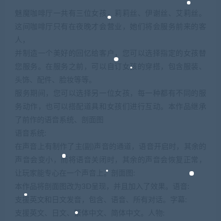
魅魔咖啡厅一共有三位女孩，莉莉丝、伊谢丝、艾莉丝。
这间咖啡厅只有在夜晚才会营业，她们将会服务前来的客
人，
并制造一个美好的回忆给客户，您可以选择指定的女孩替
您服务。在服务之前，可以自订女孩的穿搭，包含服装、
头饰、配件、脸妆等等。
服务期间，您可以选择另一位女孩，每一种都有不同的服
务动作，也可以搭配道具和女孩们进行互动。本作品继承
了前作的语音系统、剖面图
语音系统:
在声音上有制作了主(副)声音的通道，语音开启时，其余的
声音会变小，而将语音关闭时，其余的声音会恢复正常，
让玩家能专心在一个声音上。剖面图:
本作品将剖面图改为3D呈现，并且加入了效果。语音:
支援英文和日文发音，包含、语音、所有对话。字幕:
支援英文、日文、繁体中文、简体中文。人物: