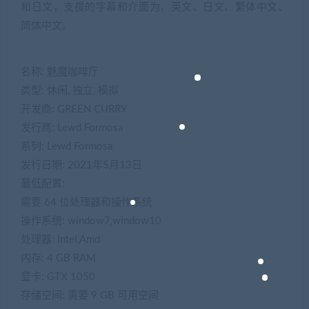
和日文，支援的字幕和介面为，英文、日文、繁体中文、
简体中文。
名称: 魅魔咖啡厅
类型: 休闲, 独立, 模拟
开发商: GREEN CURRY
发行商: Lewd Formosa
系列: Lewd Formosa
发行日期: 2021年5月13日
最低配置:
需要 64 位处理器和操作系统
操作系统: window7,window10
处理器: Intel,Amd
内存: 4 GB RAM
显卡: GTX 1050
存储空间: 需要 9 GB 可用空间