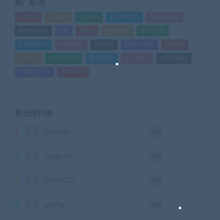
热门标签
GTA系列
三国系列
仁王系列
会员专享系列
使命召唤系列
刺客信条系列
只狼
嗜血印
地平线系列
塞尔达传说
尼尔机械纪元
幽灵线东京
往日不再
怪物猎人世界
战地系列
战神系列
生化危机系列
看门狗系列
艾尔登法环
荒野大镖客2
赛博朋克2077
骑马与砍杀
积分排行榜
1
254
ghtyvxlz
积分
2
219
yangwen
积分
3
188
Z8574726
积分
4
184
xf97jsj
积分