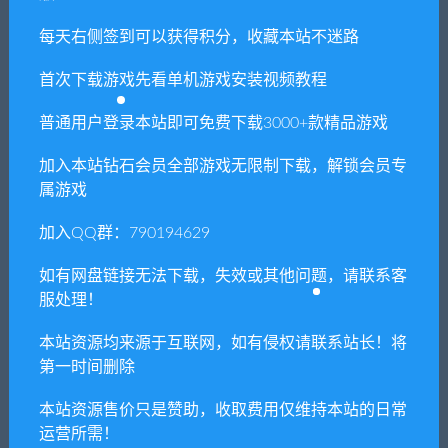
光线追踪 武器模组 主角替换
al Death Loop
为动漫人物 二次元广告牌
每天右侧签到可以获得积分，收藏本站不迷路
首次下载游戏先看单机游戏安装视频教程
普通用户登录本站即可免费下载3000+款精品游戏
加入本站钻石会员全部游戏无限制下载，解锁会员专
GTA5 v133 整合版 真实画质
妖姬猎人
属游戏
800辆载具 真车世界
加入QQ群：790194629
如有网盘链接无法下载，失效或其他问题，请联系客
服处理！
单机游戏修改器（免费使用）
本站资源均来源于互联网，如有侵权请联系站长！将
支持上万款单机游戏修改，功能强大。
第一时间删除
立即查看
本站资源售价只是赞助，收取费用仅维持本站的日常
运营所需！