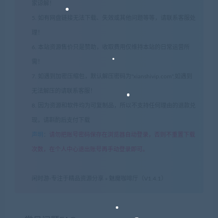
家谅解！
5. 如有网盘链接无法下载、失效或其他问题等等，请联系客服处
理！
6. 本站资源售价只是赞助，收取费用仅维持本站的日常运营所
需！
7. 如遇到加密压缩包，默认解压密码为"xianshivip.com",如遇到
无法解压的请联系客服！
8. 因为资源和软件均为可复制品，所以不支持任何理由的退款兑
现，请斟酌后支付下载
声明
：
请勿把账号密码保存在浏览器自动登录，否则不重置下载
次数，在个人中心退出账号再手动登录即可。
闲时游-专注于精品资源分享
»
魅魔咖啡厅（V1.4.1）