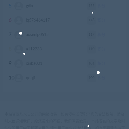
5
155
gdlx
积分
6
118
jq576464117
积分
7
117
aosenlp0515
积分
8
110
a112233
积分
9
101
xinba001
积分
10
100
qqqjf
积分
本站资源均来自公开的网络收集，如有侵权若侵犯了您的合法权益，请及
时来信通知我们，给您带来的不便，我们深表歉意。 本站发布的文章及附
件仅限用于学习和研究目的.请勿用于商业或违法用途，如有需要请支持正