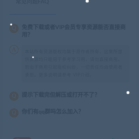
常见问题FAQ
免费下载或者VIP会员专享资源能否直接商
用？
本站所有资源版权均属于原作者所有，这里所提
供资源均只能用于参考学习用，请勿直接商用。
若由于商用引起版权纠纷，一切责任均由使用者
承担。更多说明请参考 VIP介绍。
提示下载完但解压或打开不了？
你们有qq群吗怎么加入？