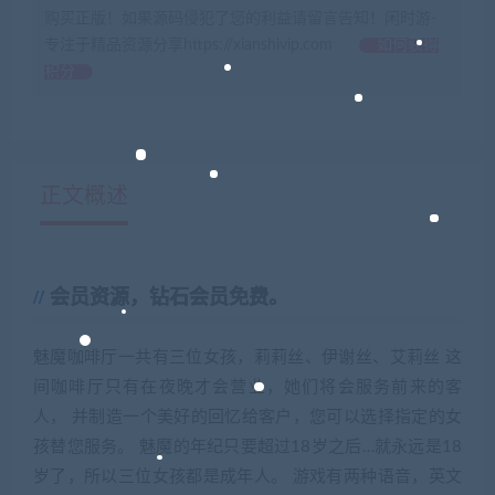
购买正版！如果源码侵犯了您的利益请留言告知！闲时游-
专注于精品资源分享https://xianshivip.com
如何获得
积分
正文概述
会员资源，钻石会员免费。
魅魔咖啡厅一共有三位女孩，莉莉丝、伊谢丝、艾莉丝 这
间咖啡厅只有在夜晚才会营业，她们将会服务前来的客
人， 并制造一个美好的回忆给客户，您可以选择指定的女
孩替您服务。 魅魔的年纪只要超过18岁之后…就永远是18
岁了，所以三位女孩都是成年人。 游戏有两种语音，英文