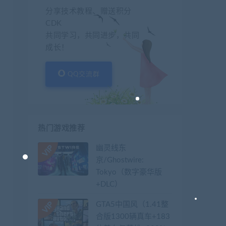
分享技术教程、赠送积分
CDK
共同学习，共同进步，共同
成长！
QQ交流群
热门游戏推荐
幽灵线东
京/Ghostwire:
Tokyo（数字豪华版
+DLC）
GTA5中国风（1.41整
合版1300辆真车+183