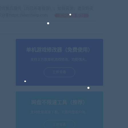
提供售后服务（均已杀毒检测），如有需求，建议购买
//xianshivip.com
如何获得 积分
单机游戏修改器（免费使用）
支持上万款单机游戏修改，功能强大。
立即查看
网盘不限速工具（推荐）
支持批量高速下载，无需网盘客户端。
立即查看