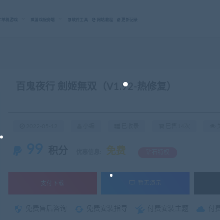
C单机游戏
游戏服务端
软件工具
网站教程
更新记录
百鬼夜行 劍姬無双（V1.92-热修复）
2022-05-12
小编
已收录
已售14次
关
99
积分
免费
优惠信息:
钻石特权
支付下载
暂无演示
免费售后咨询
免费安装指导
付费安装主题
付