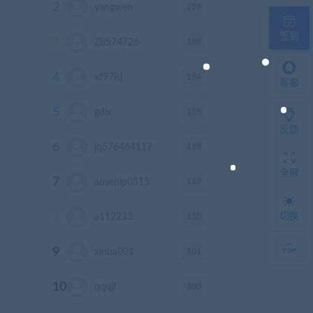
2
219
yangwen
积分
签到
3
188
Z8574726
积分
4
184
xf97jsj
积分
客服
5
155
gdlx
积分
反馈
6
118
jq576464117
积分
全屏
7
117
aosenlp0515
积分
8
切换
110
a112233
积分
9
101
xinba001
积分
10
100
qqqjf
积分