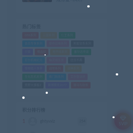
热门标签
GTA系列
三国系列
仁王系列
会员专享系列
使命召唤系列
刺客信条系列
只狼
嗜血印
地平线系列
塞尔达传说
尼尔机械纪元
幽灵线东京
往日不再
怪物猎人世界
战地系列
战神系列
生化危机系列
看门狗系列
艾尔登法环
荒野大镖客2
赛博朋克2077
骑马与砍杀
积分排行榜
1
254
ghtyvxlz
积分
SVIP