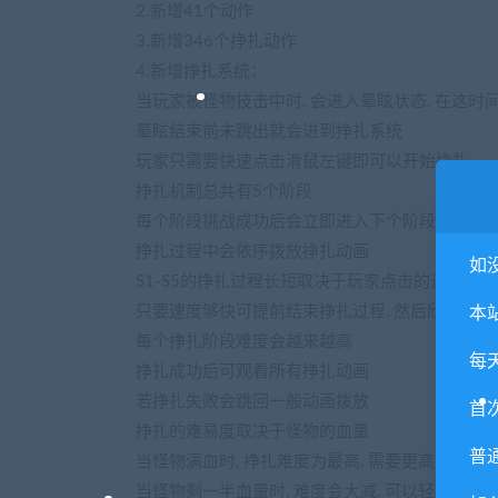
2.新增41个动作
3.新增346个挣扎动作
4.新增挣扎系统：
当玩家被怪物技击中时, 会进入晕眩状态, 在这时
晕眩结束前未跳出就会进到挣扎系统
玩家只需要快速点击滑鼠左键即可以开始挣扎
挣扎机制总共有5个阶段
每个阶段挑战成功后会立即进入下个阶段, 直到S
挣扎过程中会依序拨放挣扎动画
如
S1-S5的挣扎过程长短取决于玩家点击的速度
只要速度够快可提前结束挣扎过程, 然后欣赏挣扎
本
每个挣扎阶段难度会越来越高
每
挣扎成功后可观看所有挣扎动画
若挣扎失败会跳回一般动画拨放
首
挣扎的难易度取决于怪物的血量
普
当怪物满血时, 挣扎难度为最高, 需要更高的手速
当怪物剩一半血量时, 难度会大减, 可以轻松的通