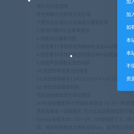
加
挣扎的点击范围
红色框框内为有效点击区域
加入
只要在这区域内点击滑鼠左键皆有效
如
5.新增M键作为主菜单按钮
6.修复对位偏差问题
本
7.修复第12号怪物走路跟待机没有loop的问题
本
8.修复第34号怪切换透明度后树叶贴图没有透明
9.修复声音调整无效的问题
不
10.修改所有场景光线强度
资
11.修改怪物编号1,14,18,20,39,44,47,52,54,56,
12.修改动画播放机制：
现在动画播放改为自动播放
从H0自动播放到H5然后结束跳出, S0-S5一样逻
若有观看单一动画需求, 可点击该动画按钮即可
Kazuya:在每天00：00～04：00加班赶
班，我没有把握这次更新没有bug，虽然我已经检