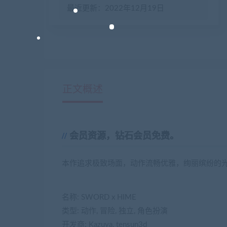
最近更新：2022年12月19日
正文概述
会员资源，钻石会员免费。
本作追求极致场面，动作流畅优雅，绚丽缤纷的
名称: SWORD x HIME
类型: 动作, 冒险, 独立, 角色扮演
开发商: Kazuya, tensun3d