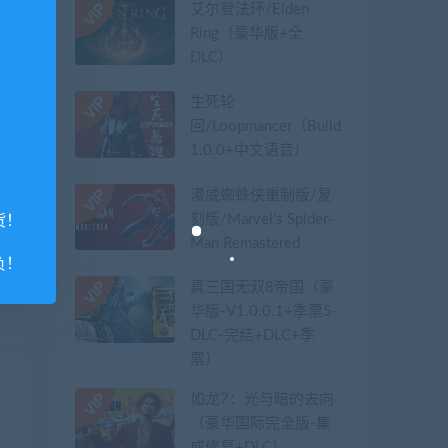
艾尔登法环/Elden
Ring（豪华版+全
DLC）
生死轮
回/Loopmancer（Build.9107387-
1.0.0+中文语音）
漫威蜘蛛侠重制版/复
刻版/Marvel’s Spider-
货！
Man Remastered
负！
真三国无双8帝国（豪
华版-V1.0.0.1+季票5-
DLC-完结+DLC+季
票）
如龙7：光与暗的去向
（豪华国际完全版-集
成修复+DLC）