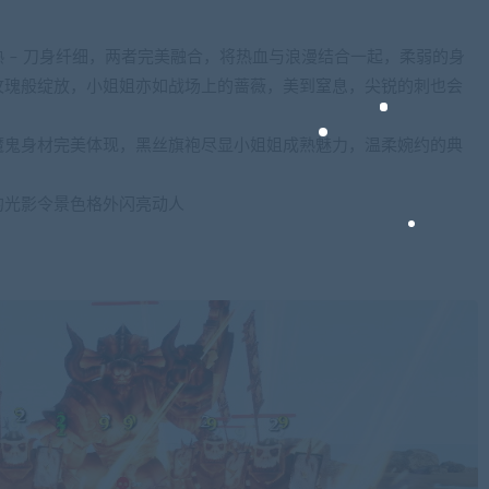
 – 刀身纤细，两者完美融合，将热血与浪漫结合一起，柔弱的身
玫瑰般绽放，小姐姐亦如战场上的蔷薇，美到窒息，尖锐的刺也会
．
魔鬼身材完美体现，黑丝旗袍尽显小姐姐成熟魅力，温柔婉约的典
的光影令景色格外闪亮动人