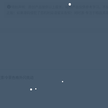
特别声明：原创产品提供以上服务，破解产品仅供参考学习，不
正版！如果源码侵犯了您的利益请留言告知！闲时游-专注于精品资源分享https:
光影令景色格外闪亮动