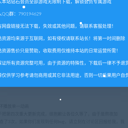
入本站钻石会员全部游戏无限制下载，解锁会员专属游戏
QQ群：790194629
有网盘链接无法下载，失效或其他问题，请联系客服处理！
站资源均来源于互联网，如有侵权请联系站长！将第一时间删除
站资源售价只是赞助，收取费用仅维持本站的日常运营所需！
的问题
保证所有资源完整可用，由于资源的特殊性，下载后一律不予退
源仅供学习参考请勿商用或其它非法用途，否则一切后果用户自
57,64,65,67,69,73,81~90,106~120的高潮动作
辑
循环播放单一动画
工下，终于把第四次重大更新完成，很抱歉让各位久等了，由于是熬夜加
查了3次，如果你们发现到任何bug，请立刻在讨论区回报给我，我