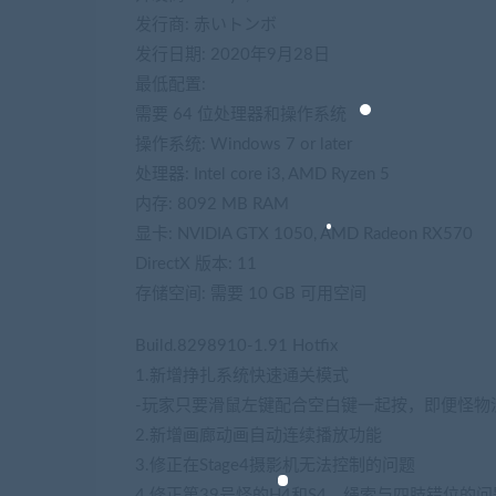
发行商: 赤いトンボ
发行日期: 2020年9月28日
最低配置:
需要 64 位处理器和操作系统
操作系统: Windows 7 or later
处理器: Intel core i3, AMD Ryzen 5
内存: 8092 MB RAM
显卡: NVIDIA GTX 1050, AMD Radeon RX570
DirectX 版本: 11
存储空间: 需要 10 GB 可用空间
Build.8298910-1.91 Hotfix
1.新增挣扎系统快速通关模式
-玩家只要滑鼠左键配合空白键一起按，即便怪物
2.新增画廊动画自动连续播放功能
3.修正在Stage4摄影机无法控制的问题
4.修正第39号怪的H4和S4，绳索与四肢错位的问