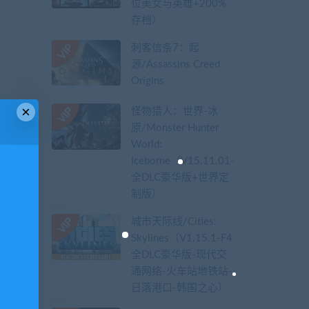
位美女与英雄+200%
存档）
刺客信条7：起
源/Assassins Creed
Origins
×
怪物猎人：世界-冰
原/Monster Hunter
World:
Iceborne（V15.11.01-
全DLC豪华版+世界定
制版）
城市天际线/Cities:
Skylines（V1.15.1-F4
全DLC豪华版-现代交
通网络-火车站地铁站-
日落港口-韩国之心）