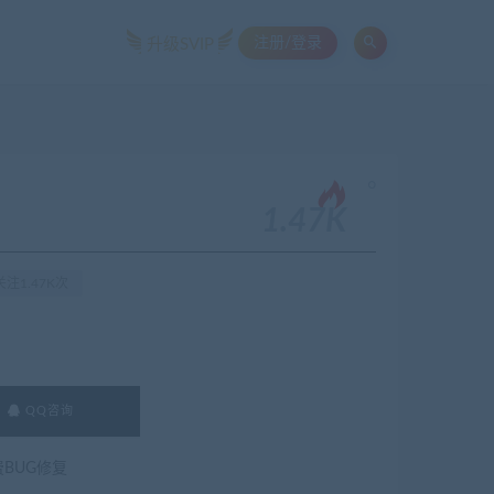
注册/登录
升级SVIP
。
1.47K
注1.47K次
QQ咨询
费BUG修复