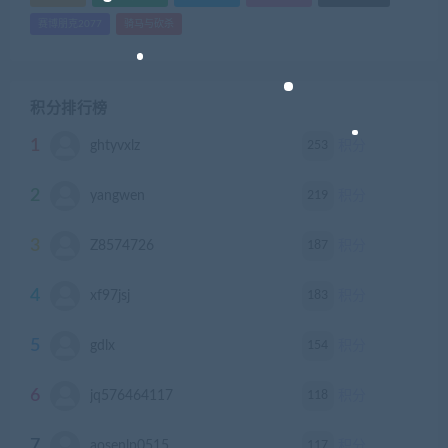
赛博朋克2077
骑马与砍杀
积分排行榜
1
253
ghtyvxlz
积分
2
219
yangwen
积分
3
187
Z8574726
积分
4
183
xf97jsj
积分
5
154
gdlx
积分
6
118
jq576464117
积分
7
117
aosenlp0515
积分