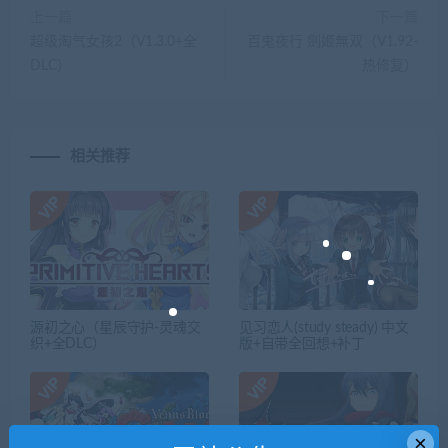
上一篇
下一篇
超级淘气女孩2（V1.3.0+全
百鬼夜行 劍姬無双（V1.92-
DLC）
热修复）
相关推荐
源初之心（星辰守护-灵魂交
见习恋人(study steady) 中文
织+全DLC）
版+自带全回想+补丁
×