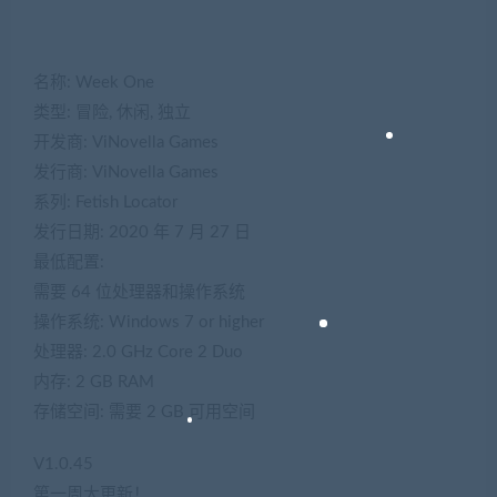
名称: Week One
类型: 冒险, 休闲, 独立
开发商: ViNovella Games
发行商: ViNovella Games
系列: Fetish Locator
发行日期: 2020 年 7 月 27 日
最低配置:
需要 64 位处理器和操作系统
操作系统: Windows 7 or higher
处理器: 2.0 GHz Core 2 Duo
内存: 2 GB RAM
存储空间: 需要 2 GB 可用空间
V1.0.45
第一周大更新！