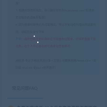
需！
7. 如遇到加密压缩包，默认解压密码为"xianshivip.com",如遇到
无法解压的请联系客服！
8. 因为资源和软件均为可复制品，所以不支持任何理由的退款兑
现，请斟酌后支付下载
声明
：
请勿把账号密码保存在浏览器自动登录，否则不重置下载
次数，在个人中心退出账号再手动登录即可。
闲时游-专注于精品资源分享
»
恋物1-兴趣探测器/Week One（豪
华版-V1.0.45-全DLC+原声音乐）
常见问题FAQ