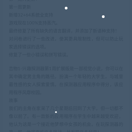
第一周更新
新增32+64系统全支持
游戏现在100%支持蒸汽。
最终修复了所有缺失的语言翻译，并添加了新语种支持！
对问卷进行了一些改进，使其更具限制性，但可以防止玩
家选择错误的选项。
修复了一些小错误和拼写错误。
恋物1-兴趣探测器第1周扩展版是一部视觉小说，你可以在
其中确定男主角的路径。扮演一个年轻的大学生，与城里
最性感的女人探索爱情。在探测器应用程序中得分，该应
用程序风靡校园。
故事
我们的主角在家呆了几个星期后回到了大学，但一切都不
像以前了。有一款新的应用程序在学生中越来越受欢迎，
他认为这是一个接近他梦想中女孩的机会。在玩探测器的