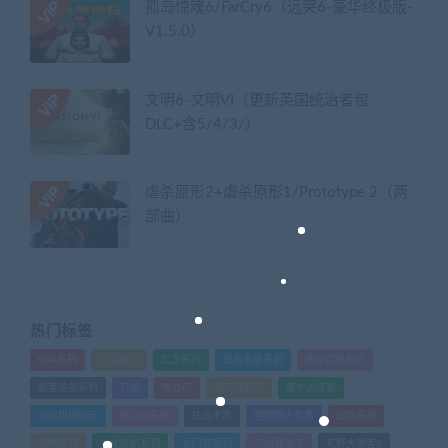
孤岛惊魂6/FarCry6（远哭6-豪华终极版-
V1.5.0）
文明6-文明VI（更新英国统治者包
DLC+含5/4/3/）
虐杀原形2+虐杀原形1/Prototype 2（两
部曲）
热门标签
GTA系列
三国系列
仁王系列
会员专享系列
使命召唤系列
刺客信条系列
只狼
嗜血印
地平线系列
塞尔达传说
尼尔机械纪元
幽灵线东京
往日不再
怪物猎人世界
战地系列
战神系列
生化危机系列
看门狗系列
艾尔登法环
荒野大镖客2