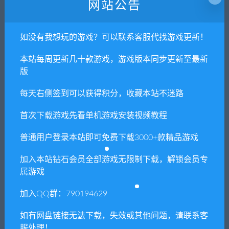
网站公告
维纳斯之血 盖亚 国际版/Ven
叛道武士
如没有我想玩的游戏？可以联系客服代找游戏更新！
usBlood GAIA International
本站每周更新几十款游戏，游戏版本同步更新至最新
版
每天右侧签到可以获得积分，收藏本站不迷路
单机游戏修改器（免费使用）
支持上万款单机游戏修改，功能强大。
首次下载游戏先看单机游戏安装视频教程
立即查看
普通用户登录本站即可免费下载3000+款精品游戏
加入本站钻石会员全部游戏无限制下载，解锁会员专
属游戏
网盘不限速工具（推荐）
加入QQ群：790194629
支持批量高速下载，无需网盘客户端。
如有网盘链接无法下载，失效或其他问题，请联系客
服处理！
立即查看