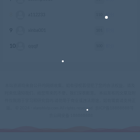
8
110
a112233
积分
9
101
xinba001
积分
10
100
qqqjf
积分
本站资源均来自公开的网络收集，如有侵权若侵犯了您的合法权益，请及
时来信通知我们，给您带来的不便，我们深表歉意。 本站发布的文章及附
件仅限用于学习和研究目的.请勿用于商业或违法用途，如有需要请支持正
版。 © 2024 - xianshivip.com All rights reserved
京ICP备18888888号
京公网安备 188888888