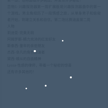
第一部，他将面临许多挑战，并发现许多秘密！
恋物1-兴趣探测器第一周扩展版是兴趣探测器曲中的第一
个游戏。男主角经历了一段情感之旅，从单身男子和偷窥
者开始，到建立关系和自信。第二场比赛涵盖第二周
人物
莉迪亚-完美无瑕
阿姆罗斯-精力充沛的红发好友
斯泰西-童年的亲密朋友
杰西-非凡的角色扮演者
黛西-顺从的自由精神
Lyssa-性感的律师，带着一个秘密的惊喜
还有许多其他的！