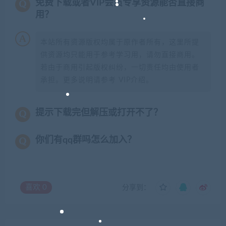
免费下载或者VIP会员专享资源能否直接商
用？
本站所有资源版权均属于原作者所有，这里所提
供资源均只能用于参考学习用，请勿直接商用。
若由于商用引起版权纠纷，一切责任均由使用者
承担。更多说明请参考 VIP介绍。
提示下载完但解压或打开不了？
你们有qq群吗怎么加入？
喜欢
0
分享到：