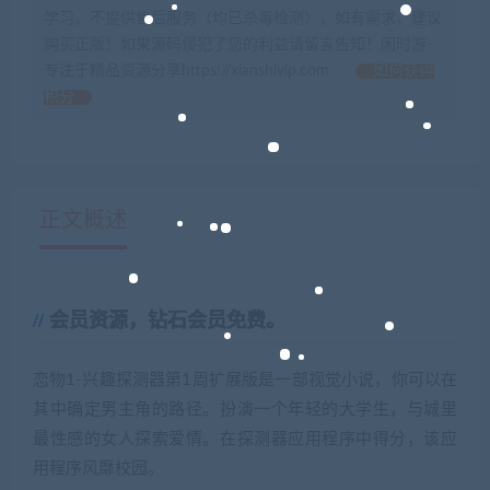
学习，不提供售后服务（均已杀毒检测），如有需求，建议
购买正版！如果源码侵犯了您的利益请留言告知！闲时游-
专注于精品资源分享https://xianshivip.com
如何获得
积分
正文概述
会员资源，钻石会员免费。
恋物1-兴趣探测器第1周扩展版是一部视觉小说，你可以在
其中确定男主角的路径。扮演一个年轻的大学生，与城里
最性感的女人探索爱情。在探测器应用程序中得分，该应
用程序风靡校园。