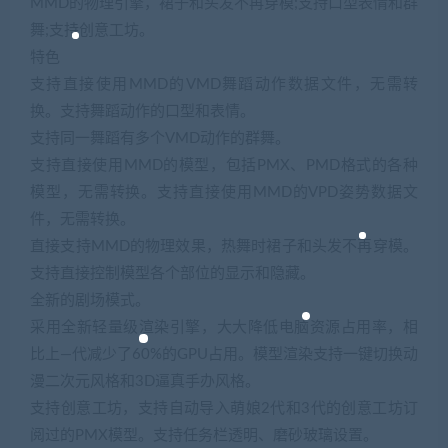
MMD的物理引擎，裙子和头发不再穿模;支持口型表情和群
舞;支持创意工坊。
特色
支持直接使用MMD的VMD舞蹈动作数据文件，无需转
换。支持舞蹈动作的口型和表情。
支持同一舞蹈有多个VMD动作的群舞。
支持直接使用MMD的模型，包括PMX、PMD格式的各种
模型，无需转换。支持直接使用MMD的VPD姿势数据文
件，无需转换。
直接支持MMD的物理效果，热舞时裙子和头发不再穿模。
支持直接控制模型各个部位的显示和隐藏。
全新的剧场模式。
采用全新轻量级渲染引擎，大大降低电脑资源占用率，相
比上—代减少了60%的GPU占用。模型渲染支持一键切换动
漫二次元风格和3D逼真手办风格。
支持创意工坊，支持自动导入萌娘2代和3代的创意工坊订
阅过的PMX模型。支持任务栏透明、磨砂玻璃设置。