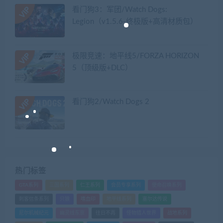
看门狗3：军团/Watch Dogs:
Legion（v1.5.6-终极版+高清材质包）
极限竞速：地平线5/FORZA HORIZON
5（顶级版+DLC）
看门狗2/Watch Dogs 2
热门标签
GTA系列
三国系列
仁王系列
会员专享系列
使命召唤系列
刺客信条系列
只狼
嗜血印
地平线系列
塞尔达传说
尼尔机械纪元
幽灵线东京
往日不再
怪物猎人世界
战地系列