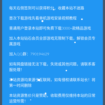
6. 本站资源售价只是赞助，收取费用仅维持本站的日常运营所
每天右侧签到可以获得积分，收藏本站不迷路
需！
首次下载游戏先看单机游戏安装视频教程
7. 如遇到加密压缩包，默认解压密码为"xianshivip.com",如遇到
无法解压的请联系客服！
普通用户登录本站即可免费下载3000+款精品游戏
8. 因为资源和软件均为可复制品，所以不支持任何理由的退款兑
加入本站钻石会员全部游戏无限制下载，解锁会员专
现，请斟酌后支付下载
属游戏
声明
：
请勿把账号密码保存在浏览器自动登录，否则不重置下载
加入QQ群：790194629
次数，在个人中心退出账号再手动登录即可。
如有网盘链接无法下载，失效或其他问题，请联系客
服处理！
闲时游-专注于精品资源分享
»
桌面萌娘MMD4为舞而生
（Build.8680637-赠送整合集成百+款-模型+音乐舞蹈）
本站资源均来源于互联网，如有侵权请联系站长！将
第一时间删除
本站资源售价只是赞助，收取费用仅维持本站的日常
常见问题FAQ
运营所需！