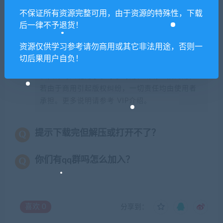
不保证所有资源完整可用，由于资源的特殊性，下载
免费下载或者VIP会员专享资源能否直接商
后一律不予退货！
用？
资源仅供学习参考请勿商用或其它非法用途，否则一
切后果用户自负！
本站所有资源版权均属于原作者所有，这里所提
供资源均只能用于参考学习用，请勿直接商用。
若由于商用引起版权纠纷，一切责任均由使用者
承担。更多说明请参考 VIP介绍。
提示下载完但解压或打开不了？
你们有qq群吗怎么加入？
喜欢
0
分享到：