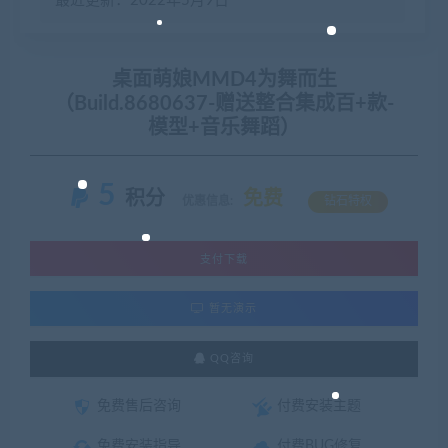
最近更新：2022年5月9日
桌面萌娘MMD4为舞而生
（Build.8680637-赠送整合集成百+款-
模型+音乐舞蹈）
5
积分
免费
优惠信息:
钻石特权
支付下载
暂无演示
QQ咨询
免费售后咨询
付费安装主题
免费安装指导
付费BUG修复