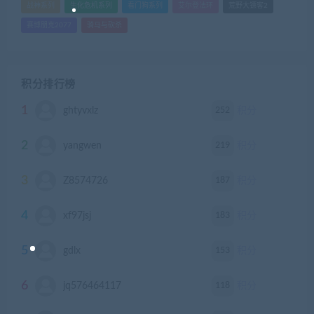
战神系列
生化危机系列
看门狗系列
艾尔登法环
荒野大镖客2
赛博朋克2077
骑马与砍杀
积分排行榜
1
252
ghtyvxlz
积分
2
219
yangwen
积分
3
187
Z8574726
积分
4
183
xf97jsj
积分
5
153
gdlx
积分
6
118
jq576464117
积分