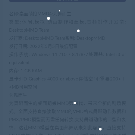
名称:桌面萌娘MMD4:为舞而生
类型:休闲,模拟,动画制作和建模,音频制作开发商:
DesktopMMD Team
发行商: DesktopMMD Team系列: DesktopMMD
发行日期: 2022年5月5日最低配置:
操作系统: Windows 11 /10 / 8.1/8/7处理器: lntel i3 or
equivalent
内存: 1 GB RAM
显卡:HD Graphics 4000 or above存储空间:需要200+＋
+MB可用空间
为舞而生
为舞蹈而生的桌面萌娘MMD第四代，带来全新的剧场模
式，全面支持直接读取MMD的VMD格式舞蹈动作数据和
PMX/PMD模型而无需任何转换,支持舞蹈动作的口型和表
情，这让MMD模型在桌面热舞从未如此容易。直接支持