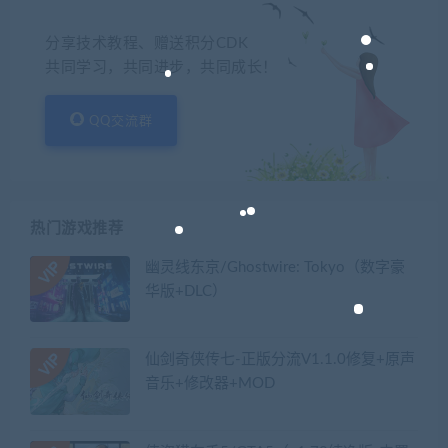
分享技术教程、赠送积分CDK
共同学习，共同进步，共同成长！
QQ交流群
热门游戏推荐
幽灵线东京/Ghostwire: Tokyo（数字豪
华版+DLC）
仙剑奇侠传七-正版分流V1.1.0修复+原声
音乐+修改器+MOD