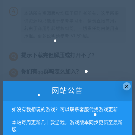
本站所有资源版权均属于原作者所有，这里所提
供资源均只能用于参考学习用，请勿直接商用。
若由于商用引起版权纠纷，一切责任均由使用者
承担。更多说明请参考 VIP介绍。
提示下载完但解压或打开不了？
你们有qq群吗怎么加入？
×
网站公告
喜欢
0
分享到：
如没有我想玩的游戏？可以联系客服代找游戏更新！
本站每周更新几十款游戏，游戏版本同步更新至最新
上一篇
下一篇
版