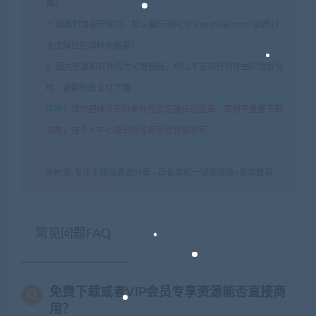
需！
7. 如遇到加密压缩包，默认解压密码为"xianshivip.com",如遇到
无法解压的请联系客服！
8. 因为资源和软件均为可复制品，所以不支持任何理由的退款兑
现，请斟酌后支付下载
声明
：
请勿把账号密码保存在浏览器自动登录，否则不重置下载
次数，在个人中心退出账号再手动登录即可。
闲时游-专注于精品资源分享
»
逗仙单机一键服务端+安装教程
常见问题FAQ
免费下载或者VIP会员专享资源能否直接商
用？