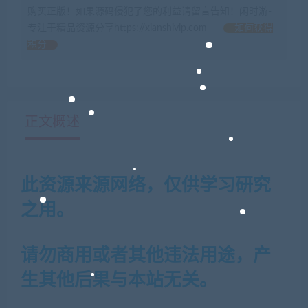
购买正版！如果源码侵犯了您的利益请留言告知！闲时游-
专注于精品资源分享https://xianshivip.com
如何获得
积分
正文概述
此资源来源网络，仅供学习研究
之用。
请勿商用或者其他违法用途，产
生其他后果与本站无关。