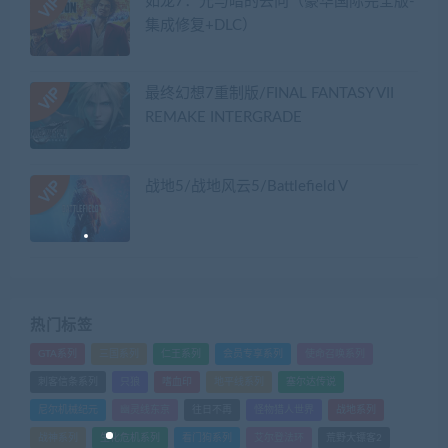
如龙7：光与暗的去向（豪华国际完全版-
集成修复+DLC）
最终幻想7重制版/FINAL FANTASY VII
REMAKE INTERGRADE
战地5/战地风云5/Battlefield V
热门标签
GTA系列
三国系列
仁王系列
会员专享系列
使命召唤系列
刺客信条系列
只狼
嗜血印
地平线系列
塞尔达传说
尼尔机械纪元
幽灵线东京
往日不再
怪物猎人世界
战地系列
战神系列
生化危机系列
看门狗系列
艾尔登法环
荒野大镖客2