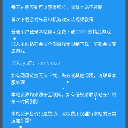
斗战水浒单机一键服务端+安
凡人修真2单机一键服务端+安
每天右侧签到可以获得积分，收藏本站不迷路
装教程
装教程
首次下载游戏先看单机游戏安装视频教程
普通用户登录本站即可免费下载3000+款精品游戏
相关推荐
加入本站钻石会员全部游戏无限制下载，解锁会员专
属游戏
加入QQ群：790194629
如有网盘链接无法下载，失效或其他问题，请联系客
服处理！
【亲测】卡牌回合手游【封
神鬼世界单机一键服务端+安
神江湖】最新整理Linux手工
装教程
服务端+CDK授权后台+安卓
本站资源均来源于互联网，如有侵权请联系站长！将
苹果双端
第一时间删除
本站资源售价只是赞助，收取费用仅维持本站的日常
运营所需！