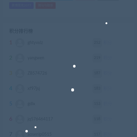
赛博朋克2077
骑马与砍杀
积分排行榜
1
252
ghtyvxlz
积分
2
219
yangwen
积分
3
187
Z8574726
积分
4
183
xf97jsj
积分
5
153
gdlx
积分
6
118
jq576464117
积分
7
117
aosenlp0515
积分