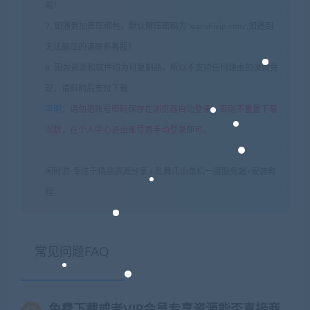
需！
7. 如遇到加密压缩包，默认解压密码为"xianshivip.com",如遇到
无法解压的请联系客服！
8. 因为资源和软件均为可复制品，所以不支持任何理由的退款兑
现，请斟酌后支付下载
声明
：
请勿把账号密码保存在浏览器自动登录，否则不重置下载
次数，在个人中心退出账号再手动登录即可。
闲时游-专注于精品资源分享
»
乱舞江山单机一键服务端+安装教
程
常见问题FAQ
免费下载或者VIP会员专享资源能否直接商