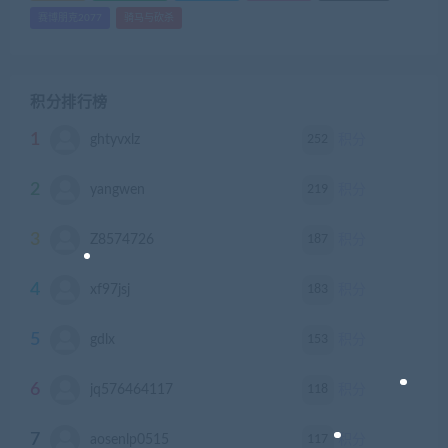
赛博朋克2077
骑马与砍杀
积分排行榜
1
252
ghtyvxlz
积分
2
219
yangwen
积分
3
187
Z8574726
积分
4
183
xf97jsj
积分
5
153
gdlx
积分
6
118
jq576464117
积分
7
117
aosenlp0515
积分