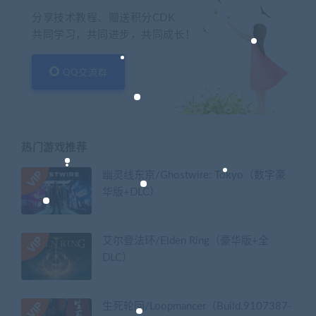
分享技术教程、赠送积分CDK
共同学习，共同进步，共同成长！
QQ交流群
热门游戏推荐
幽灵线东京/Ghostwire: Tokyo（数字豪
华版+DLC）
艾尔登法环/Elden Ring（豪华版+全
DLC）
生死轮回/Loopmancer（Build.9107387-