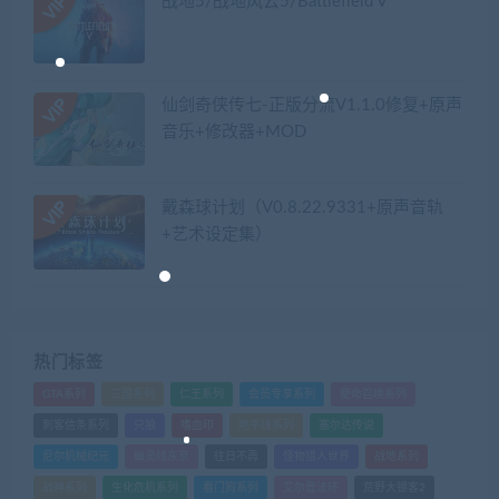
战地5/战地风云5/Battlefield V
仙剑奇侠传七-正版分流V1.1.0修复+原声
音乐+修改器+MOD
戴森球计划（V0.8.22.9331+原声音轨
+艺术设定集）
热门标签
GTA系列
三国系列
仁王系列
会员专享系列
使命召唤系列
刺客信条系列
只狼
嗜血印
地平线系列
塞尔达传说
尼尔机械纪元
幽灵线东京
往日不再
怪物猎人世界
战地系列
战神系列
生化危机系列
看门狗系列
艾尔登法环
荒野大镖客2