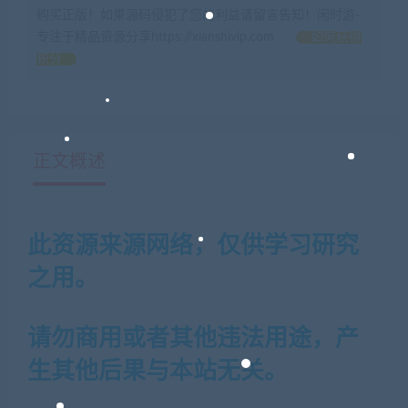
购买正版！如果源码侵犯了您的利益请留言告知！闲时游-
专注于精品资源分享https://xianshivip.com
如何获得
积分
正文概述
此资源来源网络，仅供学习研究
之用。
请勿商用或者其他违法用途，产
生其他后果与本站无关。