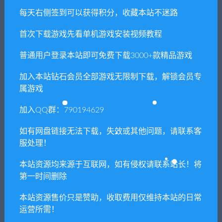
上一篇
下一篇
每天右侧签到可以获得积分，收藏本站不迷路
乱世枭雄单机一键服务端+安
论剑天下单机一键服务端+安
装教程
装教程
首次下载游戏先看单机游戏安装视频教程
普通用户登录本站即可免费下载3000+款精品游戏
相关推荐
加入本站钻石会员全部游戏无限制下载，解锁会员专
属游戏
加入QQ群：790194629
如有网盘链接无法下载，失效或其他问题，请联系客
服处理！
弹弹堂 镜像版一键端+安装教
热血三国单机一键服务端+安
本站资源均来源于互联网，如有侵权请联系站长！将
程
装教程
第一时间删除
本站资源售价只是赞助，收取费用仅维持本站的日常
运营所需！