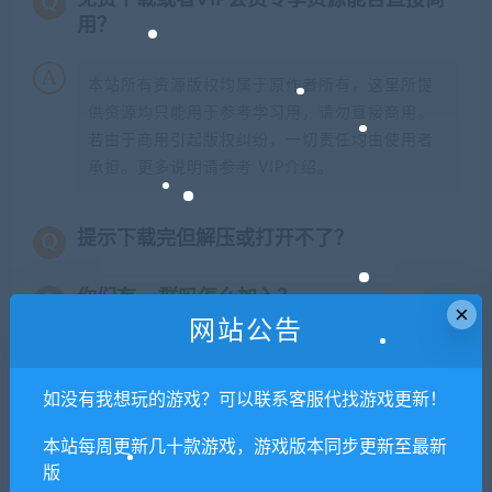
用？
本站所有资源版权均属于原作者所有，这里所提
供资源均只能用于参考学习用，请勿直接商用。
若由于商用引起版权纠纷，一切责任均由使用者
承担。更多说明请参考 VIP介绍。
提示下载完但解压或打开不了？
你们有qq群吗怎么加入？
×
网站公告
如没有我想玩的游戏？可以联系客服代找游戏更新！
喜欢
0
分享到：
本站每周更新几十款游戏，游戏版本同步更新至最新
版