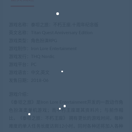
游戏名称：泰坦之旅：不朽王座.十周年纪念版
英文名称：Titan Quest Anniversary Edition
游戏类型：角色扮演RPG
游戏制作：Iron Lore Entertainment
游戏发行：THQ Nordic
游戏平台：PC
游戏语言：中文,英文
发售日期：2018-06
游戏介绍：
《泰坦之旅》是Iron Lore Entertainment开发的一款动作角
色扮演类单机游戏；而不朽王座是其资料片；与前作相
比，《泰坦之旅：不朽王座》 拥有更长的游戏时间，每种
难度的单人任务长度达到12小时。同时各种还将加入各种