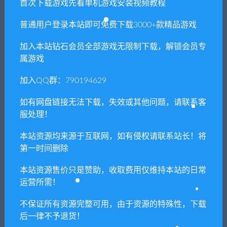
首次下载游戏先看单机游戏安装视频教程
提示下载完但解压或打开不了？
普通用户登录本站即可免费下载3000+款精品游戏
你们有qq群吗怎么加入？
加入本站钻石会员全部游戏无限制下载，解锁会员专
属游戏
加入QQ群：790194629
喜欢
0
分享到：
如有网盘链接无法下载，失效或其他问题，请联系客
服处理！
本站资源均来源于互联网，如有侵权请联系站长！将
上一篇
下一篇
第一时间删除
蛊婆：魂与魄/Gu
RICO伦敦/RICO: London
Lady（Build.7062864-正式
本站资源售价只是赞助，收取费用仅维持本站的日常
版-中文语音+服装和限定奖
运营所需！
励）
不保证所有资源完整可用，由于资源的特殊性，下载
后一律不予退货！