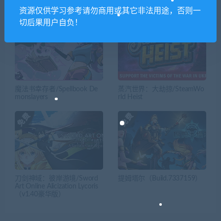
相关推荐
资源仅供学习参考请勿商用或其它非法用途，否则一
切后果用户自负！
魔法书幸存者/Spellbook De
蒸汽世界：大劫掠/SteamWo
monslayers
rld Heist
刀剑神域：彼岸游境/Sword
提姆塔尔（Build.7337159）
Art Online Alicization Lycoris
（v1.40豪华版）