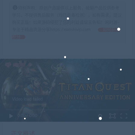
特别声明：原创产品提供以上服务，破解产品仅供参考
学习，不提供售后服务（均已杀毒检测），如有需求，建议
购买正版！如果源码侵犯了您的利益请留言告知！闲时游-
专注于精品资源分享https://xianshivip.com
如何获得
积分
Video load failed
0:00
/
0:00
正文概述