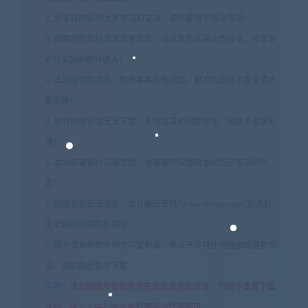
2. 分享目的仅供大家学习和交流，请不要用于商业用途!
3. 如果你也有好资源或者游戏，可以联系客服上传分享，分享有
积分奖励和额外收入！
4. 本站提供的游戏、软件等等其他资源，都不包含技术服务请大
家谅解！
5. 如有网盘链接无法下载、失效或其他问题等等，请联系客服处
理！
6. 本站资源售价只是赞助，收取费用仅维持本站的日常运营所
需！
7. 如遇到加密压缩包，默认解压密码为"xianshivip.com",如遇到
无法解压的请联系客服！
8. 因为资源和软件均为可复制品，所以不支持任何理由的退款兑
现，请斟酌后支付下载
声明
：
请勿把账号密码保存在浏览器自动登录，否则不重置下载
次数，在个人中心退出账号再手动登录即可。