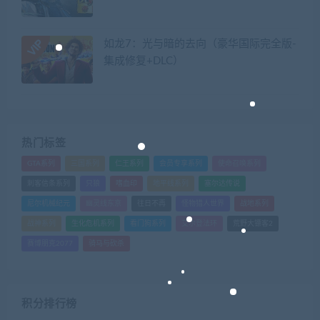
如龙7：光与暗的去向（豪华国际完全版-
集成修复+DLC）
热门标签
GTA系列
三国系列
仁王系列
会员专享系列
使命召唤系列
刺客信条系列
只狼
嗜血印
地平线系列
塞尔达传说
尼尔机械纪元
幽灵线东京
往日不再
怪物猎人世界
战地系列
战神系列
生化危机系列
看门狗系列
艾尔登法环
荒野大镖客2
赛博朋克2077
骑马与砍杀
积分排行榜