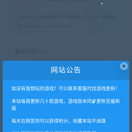
闲时游-专注于精品资源分享
»
泰坦之旅：不朽王座 十周年纪念
版/itan Quest：Immortal Throne
常见问题FAQ
×
网站公告
免费下载或者VIP会员专享资源能否直接商
用？
如没有我想玩的游戏？可以联系客服代找游戏更新！
本站所有资源版权均属于原作者所有，这里所提
本站每周更新几十款游戏，游戏版本同步更新至最新
供资源均只能用于参考学习用，请勿直接商用。
版
若由于商用引起版权纠纷，一切责任均由使用者
每天右侧签到可以获得积分，收藏本站不迷路
承担。更多说明请参考 VIP介绍。