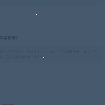
否直接商用？
里所提供资源均只能用于参考学习用，请勿直接商用。若由于商
。更多说明请参考 VIP介绍。