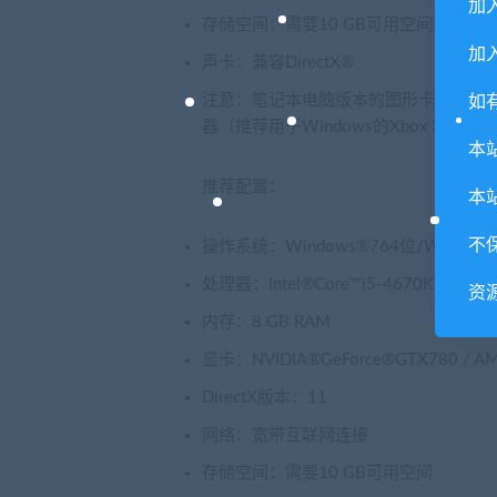
加
存储空间：需要10 GB可用空间
加入
声卡：兼容DirectX®
注意：笔记本电脑版本的图形卡可能可以
如
器（推荐用于Windows的Xbox 360控
本
推荐配置：
本
不
操作系统：Windows®764位/Windows®
处理器：Intel®Core™i5-4670K @ 3.4 G
资
内存：8 GB RAM
显卡：NVIDIA®GeForce®GTX780 / A
DirectX版本：11
网络：宽带互联网连接
存储空间：需要10 GB可用空间