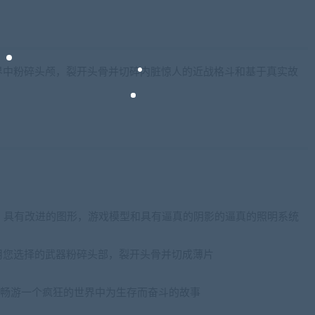
界中粉碎头颅，裂开头骨并切碎内脏惊人的近战格斗和基于真实故
de，具有改进的图形，游戏模型和具有逼真的阴影的逼真的照明系统
用您选择的武器粉碎头部，裂开头骨并切成薄片
友合作，畅游一个疯狂的世界中为生存而奋斗的故事