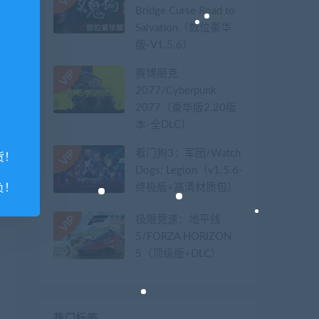
Bridge Curse Road to
Salvation（数位豪华
版-V1.5.6）
赛博朋克
2077/Cyberpunk
2077（豪华版2.20版
本-全DLC）
看门狗3：军团/Watch
货！
Dogs: Legion（v1.5.6-
负！
终极版+高清材质包）
极限竞速：地平线
5/FORZA HORIZON
5（顶级版+DLC）
热门标签