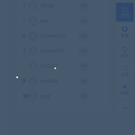
4
182
xf97jsj
积分
签到
5
153
gdlx
积分
6
118
客服
jq576464117
积分
7
117
aosenlp0515
积分
反馈
8
110
a112233
积分
全屏
9
101
xinba001
积分
切换
10
100
qqqjf
积分