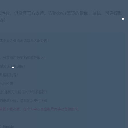
运行，但没有官方支持。Windows兼容的键盘，鼠标，可选控制
制器）
权或不妥之处资源请联系客服处理！
!
享，分享有积分奖励和额外收入！
术服务请大家谅解！
联系客服处理！
常运营所需！
com",如遇到无法解压的请联系客服！
由的退款兑现，请斟酌后支付下载
重置下载次数，在个人中心退出账号再手动登录即可。
Riptide