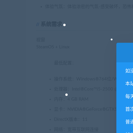
体验气氛：体验浓密的气氛-感受破坏，恐怖
系统需求
视窗
SteamOS + Linux
最低配置：
如
操作系统：Windows®764位/Windows®
本
处理器：Intel®Core™i5-2500 @ 3.3 GHz
每
内存：4 GB RAM
首
显卡：NVIDIA®GeForce®GTX560Ti /
DirectX版本：11
普
网络：宽带互联网连接