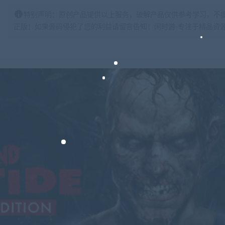
特别声明：原创产品提供以上服务，破解产品仅供参考学习，不
正版！如果源码侵犯了您的利益请留言告知！闲时游-专注于精品资源分享https: