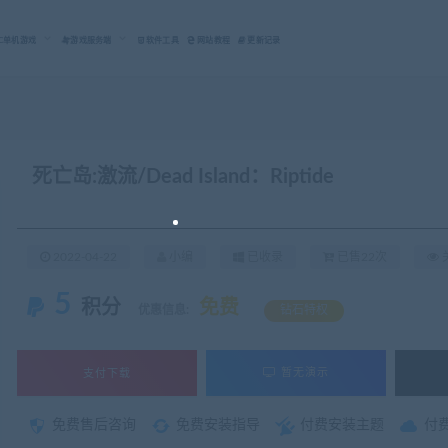
C单机游戏
游戏服务端
软件工具
网站教程
更新记录
死亡岛:激流/Dead Island：Riptide
2022-04-22
小编
已收录
已售22次
关
5
积分
免费
优惠信息:
钻石特权
支付下载
暂无演示
免费售后咨询
免费安装指导
付费安装主题
付