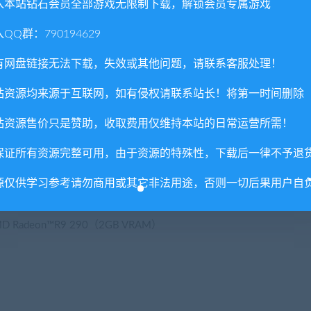
入本站钻石会员全部游戏无限制下载，解锁会员专属游戏
QQ群：790194629
运行，但没有官方支持。Windows兼容的键盘，鼠标，可选控制
有网盘链接无法下载，失效或其他问题，请联系客服处理！
制器）
站资源均来源于互联网，如有侵权请联系站长！将第一时间删除
站资源售价只是赞助，收取费用仅维持本站的日常运营所需！
保证所有资源完整可用，由于资源的特殊性，下载后一律不予退
864位/Windows®8.164位/Windows®1064位
Hz / AMD FX-8350 @ 4.0 GHz
源仅供学习参考请勿商用或其它非法用途，否则一切后果用户自
MD Radeon™R9 290（2GB VRAM）