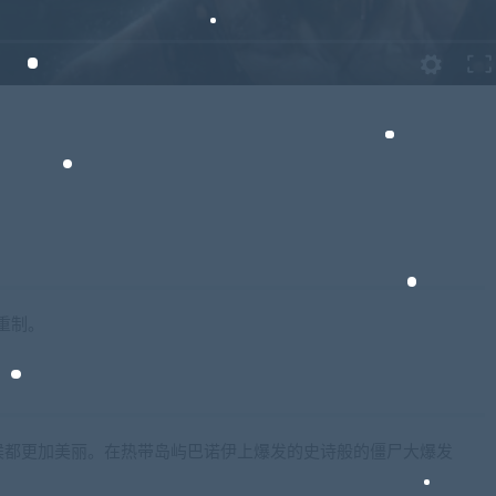
重制。
候都更加美丽。在热带岛屿巴诺伊上爆发的史诗般的僵尸大爆发