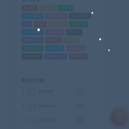
GTA系列
三国系列
仁王系列
会员专享系列
使命召唤系列
刺客信条系列
只狼
嗜血印
地平线系列
塞尔达传说
尼尔机械纪元
幽灵线东京
往日不再
怪物猎人世界
战地系列
战神系列
生化危机系列
看门狗系列
艾尔登法环
荒野大镖客2
赛博朋克2077
骑马与砍杀
积分排行榜
1
252
ghtyvxlz
积分
2
219
yangwen
积分
3
187
Z8574726
积分
SVIP