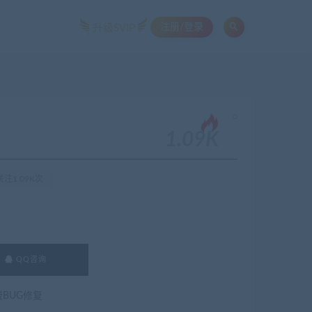
注册/登录
升级SVIP
。
1.09K
注1.09K次
QQ咨询
费BUG修复