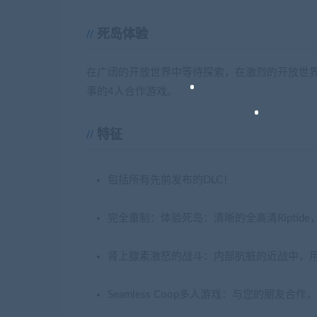
死岛体验
在广阔的开放世界中等待探索，在激烈的开放世
事的4人合作游戏。
特征
包括所有先前发布的DLC！
完全重制：体验死岛：清晰的全高清Ripti
肾上腺素激怒的战斗：内部肮脏的近战中，
Seamless Coop多人游戏：与您的朋