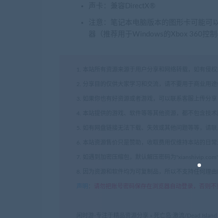
声卡：兼容DirectX®
注意：笔记本电脑版本的图形卡可能可以
器（推荐用于Windows的Xbox 360控
1. 本站所有资源来源于用户分享和网络转载，如有侵
2. 分享目的仅供大家学习和交流，请不要用于商业用途
3. 如果你也有好资源或者游戏，可以联系客服上传分
4. 本站提供的游戏、软件等等其他资源，都不包含技
5. 如有网盘链接无法下载、失效或其他问题等等，请
6. 本站资源售价只是赞助，收取费用仅维持本站的日
7. 如遇到加密压缩包，默认解压密码为"xianshivip.
8. 因为资源和软件均为可复制品，所以不支持任何理
声明
：
请勿把账号密码保存在浏览器自动登录，否则不
闲时游-专注于精品资源分享
»
死亡岛:激流/Dead Island：