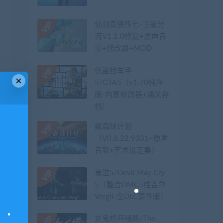
仙剑奇侠传七-正版分
流V1.1.0修复+原声音
乐+修改器+MOD
侠盗猎车手
×
5/GTA5（v1.70纯净
版-内置修改器+通关存
档）
戴森球计划
（V0.8.22.9331+原声
音轨+艺术设定集）
鬼泣5/Devil May Cry
5（整合DMC5维吉尔
Vergil-全DLC豪华版）
女鬼桥开魂路/The