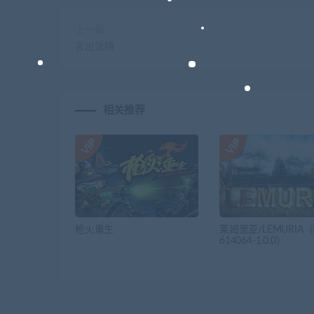
上一篇
言出法随
相关推荐
枪火重生
莱姆里亚/LEMURIA（Bu
614064-1.0.0）