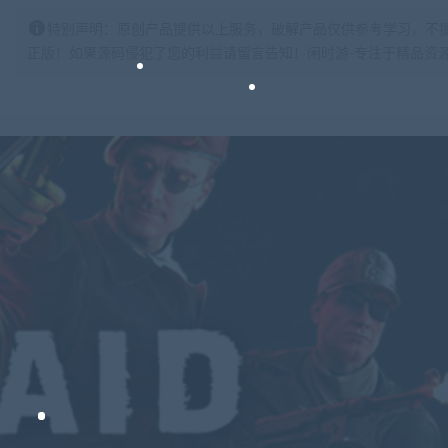
特别声明：原创产品提供以上服务，破解产品仅供参考学习，不
正版！如果源码侵犯了您的利益请留言告知！闲时游-专注于精品资源分享https: