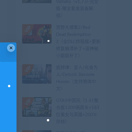
Valhalla（v1.7.0-完全
版-赠全氪金装备解
锁）​
荒野大镖客2/Red
Dead Redemption
2（全DLC终极版+更新
×
修复崩溃补丁+送神秘
小姐姐补丁）
底特律：变人/化身为
人/Detroit: Become
Human（支持简体中
文）
GTA5中国风（1.41整
合版1300辆真车+183
位美女与英雄+200%
存档）