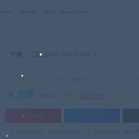
C单机游戏
游戏服务端
软件工具
网站教程
更新记录
突袭：二战/RAID: World War II
2022-04-22
小编
已收录
已售29次
免费
免费
优惠信息:
钻石特权
登录后下载
暂无演示
免费售后咨询
免费安装指导
付费安装主题
付