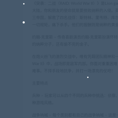
《突袭：二战（RAID: World War II）》是L
大陆，你和朋友的使命就是要挫败纳粹的入侵。英
三帝国，解救了四名战俘：斯特林、里韦特、库
一切规矩，痛下杀手。他们的报酬则是纳粹的黄
约翰·克里斯 – 传奇喜剧演员约翰·克里斯扮演
的纳粹分子，还有偷不完的金子。
在炮火纷飞的激烈交战中，唯有凭藉团队精神和一流的战略，方
War II》中，战场即是敌军内部。你面对重重
难事。不择手段地抗争，并打一场漂亮的仗吧！
主要特点
兵种 – 玩家可以从四个不同的兵种中挑选：侦
种游戏风格。
战争呐喊 – 每个类别都有自己的战争呐喊 – 