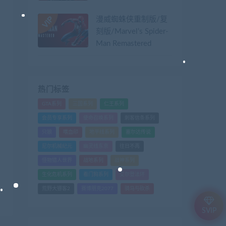
漫威蜘蛛侠重制版/复
刻版/Marvel’s Spider-
Man Remastered
热门标签
GTA系列
三国系列
仁王系列
会员专享系列
使命召唤系列
刺客信条系列
只狼
嗜血印
地平线系列
塞尔达传说
尼尔机械纪元
幽灵线东京
往日不再
怪物猎人世界
战地系列
战神系列
生化危机系列
看门狗系列
艾尔登法环
荒野大镖客2
赛博朋克2077
骑马与砍杀
SVIP