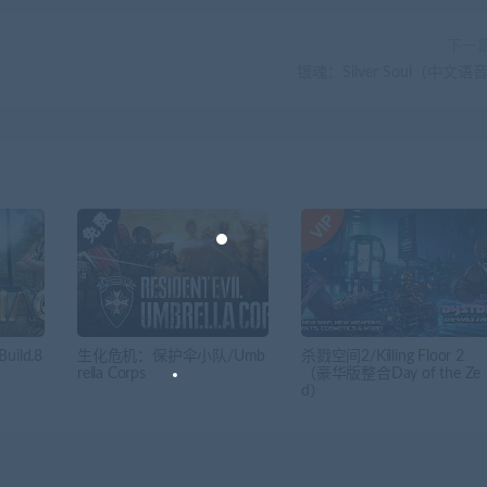
下一
银魂：Silver Soul（中文语音
ild.8
生化危机：保护伞小队/Umb
杀戮空间2/Killing Floor 2
rella Corps
（豪华版整合Day of the Ze
d）