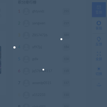
积分排行榜
篇
1
255
ghtyvxlz
积分
签到
)
2
219
yangwen
积分
客服
3
189
Z8574726
积分
反馈
4
184
xf97jsj
积分
5
156
gdlx
积分
全屏
6
118
jq576464117
积分
切换
7
117
aosenlp0515
积分
8
110
a112233
积分
9
101
xinba001
积分