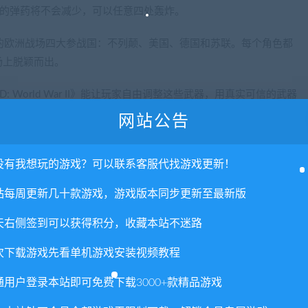
家的弹药将不会减少，可以任意四处轰炸。
间的欧洲战场四大参战国：不列颠、美国、德国和苏联。每个角色都
场上脱颖而出。
: World War II》能让玩家自由调整这些武器，用真实可信的武器
玩家可以选择枪管、枪托、前握把、光学瞄准器和其他部件，实现
网站公告
没有我想玩的游戏？可以联系客服代找游戏更新！
家提供各种特别任务，让他们勇闯层层难关，我们把这些任务称为“行动”。行动是
括新内容和富有挑战性的目标。行动比主线剧情更危险，但奖励也
站每周更新几十款游戏，游戏版本同步更新至最新版
天右侧签到可以获得积分，收藏本站不迷路
出了一种新功能，玩家可以赚取和使用特别的挑战牌。挑战牌可以让玩家以增益
，某一张挑战牌可能会使敌人的弹药掉落量增加，但同时加大敌人造
次下载游戏先看单机游戏安装视频教程
由选择要用哪一张。
通用户登录本站即可免费下载3000+款精品游戏
在饱受战争蹂躏的欧洲各个历史地点。从控制着柏林心脏地带的强大高射炮塔，