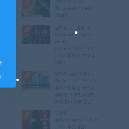
刺客信条7：起
源/Assassins Creed
Origins
怪物猎人：世界-冰
原/Monster Hunter
World:
Iceborne（V15.11.01-
全DLC豪华版+世界定
制版）
货！
城市天际线/Cities:
负！
Skylines（V1.15.1-F4
全DLC豪华版-现代交
通网络-火车站地铁站-
日落港口-韩国之心）
生死轮
回/Loopmancer（Build.9107387-
1.0.0+中文语音）