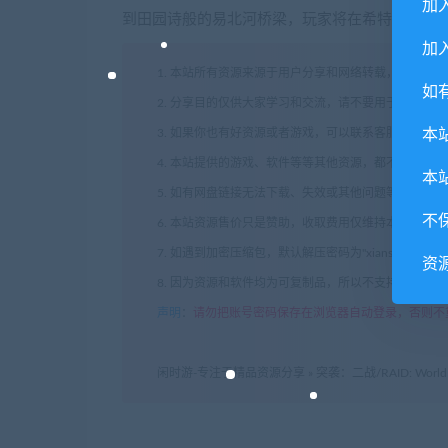
加
到田园诗般的易北河桥梁，玩家将在希特勒帝国
加入
1. 本站所有资源来源于用户分享和网络转载，如有侵
如
2. 分享目的仅供大家学习和交流，请不要用于商业用途
本
3. 如果你也有好资源或者游戏，可以联系客服上传分
4. 本站提供的游戏、软件等等其他资源，都不包含技
本
5. 如有网盘链接无法下载、失效或其他问题等等，请
不
6. 本站资源售价只是赞助，收取费用仅维持本站的日
7. 如遇到加密压缩包，默认解压密码为"xianshivip.
资
8. 因为资源和软件均为可复制品，所以不支持任何理
声明
：
请勿把账号密码保存在浏览器自动登录，否则不
闲时游-专注于精品资源分享
»
突袭：二战/RAID: World W