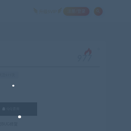
注册/登录
升级SVIP
。
977
关注977次
QQ咨询
费BUG修复