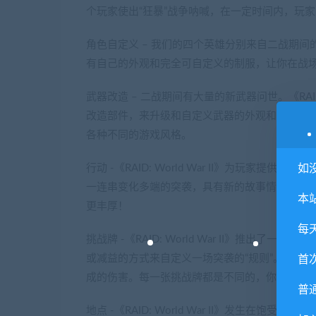
个玩家使出“狂暴”战争呐喊，在一定时间内，玩
角色自定义 – 我们的四个英雄分别来自二战期
有自己的外观和完全可自定义的制服，让你在战
武器改造 – 二战期间有大量的新武器问世。《RAID
改造部件，来升级和自定义武器的外观和质感。
各种不同的游戏风格。
如
行动 -《RAID: World War II》为玩
一连串变化多端的突袭，具有新的故事情节，包
本
更丰厚！
每
挑战牌 -《RAID: World War II》推
或减益的方式来自定义一场突袭的“规则”。例如
首
成的伤害。每一张挑战牌都是不同的，你可以自
普
地点 -《RAID: World War II》发生