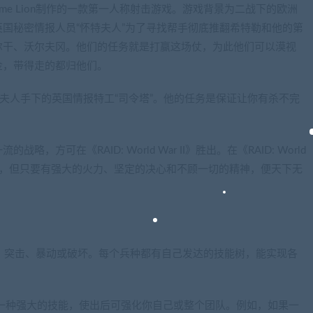
ion game Lion制作的一款第一人称射击游戏。游戏背景为二战下的欧洲
国秘密情报人员“怀特夫人”为了寻找帮手彻底推翻希特勒和他的第
尔干、沃尔夫冈。他们的任务就是打赢这场仗，为此他们可以漠视
金，带得走的都归他们。
怀特夫人手下的英国情报特工“司令塔”。他的任务是保证让你有杀不完
可在《RAID: World War II》胜出。在《RAID: World
困难，但只要有强大的火力、坚定的决心和不顾一切的精神，便天下无
察、突击、暴动或破坏。每个兵种都有自己发达的技能树，能实现各
这是一种强大的技能，使出后可强化你自己或整个团队。例如，如果一