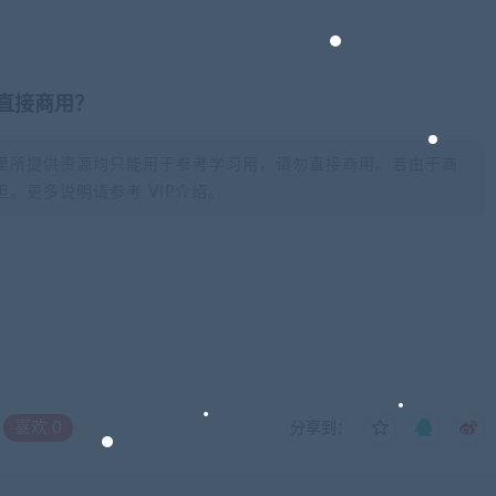
否直接商用？
里所提供资源均只能用于参考学习用，请勿直接商用。若由于商
。更多说明请参考 VIP介绍。
喜欢
0
分享到：