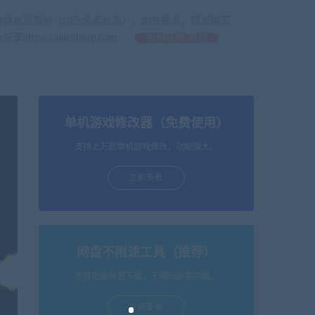
提供售后服务（均已杀毒检测），如有需求，建议购买
//xianshivip.com
如何获得 积分
单机游戏修改器（免费使用）
支持上万款单机游戏修改，功能强大。
立即查看
网盘不限速工具（推荐）
支持批量高速下载，无需网盘客户端。
立即查看