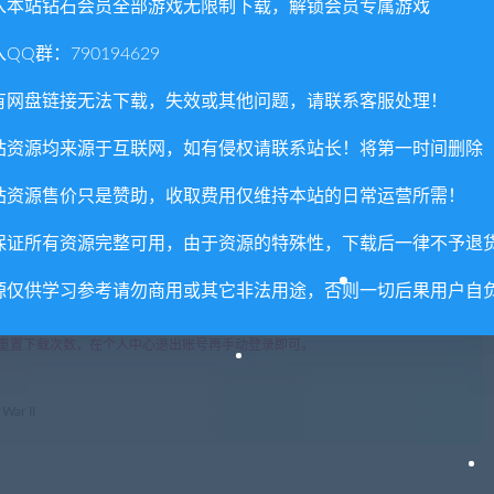
入本站钻石会员全部游戏无限制下载，解锁会员专属游戏
各地消灭纳粹分子。
QQ群：790194629
权或不妥之处资源请联系客服处理！
有网盘链接无法下载，失效或其他问题，请联系客服处理！
!
站资源均来源于互联网，如有侵权请联系站长！将第一时间删除
享，分享有积分奖励和额外收入！
术服务请大家谅解！
站资源售价只是赞助，收取费用仅维持本站的日常运营所需！
联系客服处理！
保证所有资源完整可用，由于资源的特殊性，下载后一律不予退
常运营所需！
com",如遇到无法解压的请联系客服！
源仅供学习参考请勿商用或其它非法用途，否则一切后果用户自
由的退款兑现，请斟酌后支付下载
重置下载次数，在个人中心退出账号再手动登录即可。
ar II