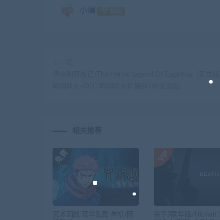
小编
钻石
上一篇
伊格利亚战记/The Heroic Legend Of Eagarlnia（正式版V
晦明风火+DLC-晦明风火扩展包+中文语音）
相关推荐
咒术回战 双华乱舞 单机/网
杀手3豪华版/Hitman 