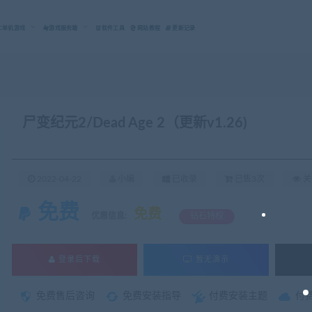
C单机游戏
游戏服务端
软件工具
网站教程
更新记录
尸变纪元2/Dead Age 2（更新v1.26)
2022-04-22
小编
已收录
已售3次
关
免费
免费
优惠信息:
钻石特权
登录后下载
暂无演示
免费售后咨询
免费安装指导
付费安装主题
付