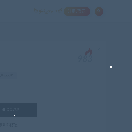
注册/登录
升级SVIP
。
983
注983次
QQ咨询
费BUG修复