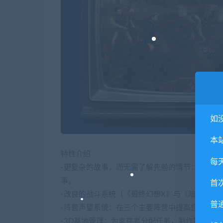
如
本
特性介绍
每
-更复杂的故事，而无需了解先前的情节：即便您
事。
首
-改良的战斗系统（《最终幻想X》与《暗黑地牢
普
-阵营声望系统：在三个主要阵营中提高您的地位
-3D基地管理：为幸存者分配任务，制作物品并