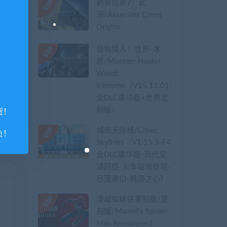
刺客信条7：起
源/Assassins Creed
Origins
怪物猎人：世界-冰
原/Monster Hunter
World:
Iceborne（V15.11.01-
全DLC豪华版+世界定
制版）
货！
城市天际线/Cities:
负！
Skylines（V1.15.1-F4
全DLC豪华版-现代交
通网络-火车站地铁站-
日落港口-韩国之心）
漫威蜘蛛侠重制版/复
刻版/Marvel’s Spider-
Man Remastered