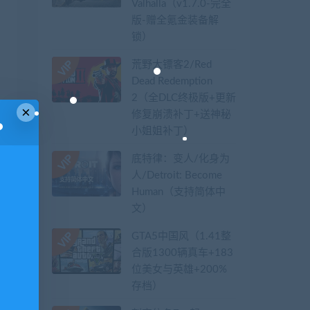
Valhalla（v1.7.0-完全
版-赠全氪金装备解
锁）​
荒野大镖客2/Red
Dead Redemption
2（全DLC终极版+更新
×
修复崩溃补丁+送神秘
小姐姐补丁）
底特律：变人/化身为
人/Detroit: Become
Human（支持简体中
文）
GTA5中国风（1.41整
合版1300辆真车+183
位美女与英雄+200%
存档）