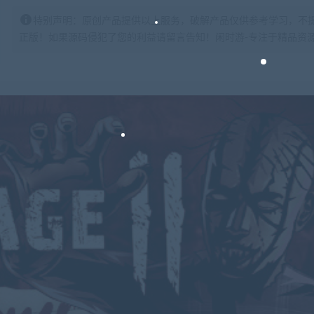
特别声明：原创产品提供以上服务，破解产品仅供参考学习，不
正版！如果源码侵犯了您的利益请留言告知！闲时游-专注于精品资源分享https: