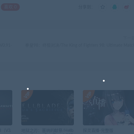
喜欢
0
分享到：
下一
0.91-
拳皇98：终极对决/The King of Fighters 98: Ultimate Matc
3（V3.
地狱之刃：塞纳的献祭/Hellb
探灵直播-完整版