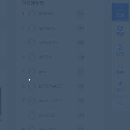
积分排行榜
1
254
ghtyvxlz
积分
签到
2
219
yangwen
积分
客服
篇
3
188
Z8574726
积分
h
反馈
4
184
xf97jsj
积分
5
155
gdlx
积分
全屏
6
118
jq576464117
积分
切换
7
117
aosenlp0515
积分
8
110
a112233
积分
9
101
xinba001
积分