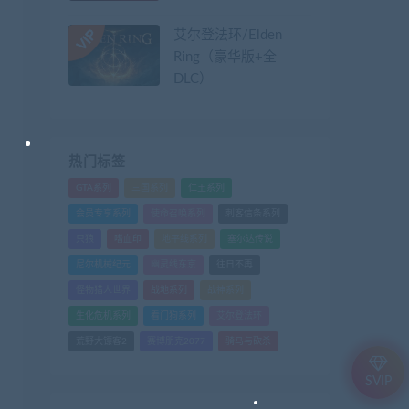
艾尔登法环/Elden
Ring（豪华版+全
DLC）
热门标签
GTA系列
三国系列
仁王系列
会员专享系列
使命召唤系列
刺客信条系列
只狼
嗜血印
地平线系列
塞尔达传说
尼尔机械纪元
幽灵线东京
往日不再
怪物猎人世界
战地系列
战神系列
生化危机系列
看门狗系列
艾尔登法环
荒野大镖客2
赛博朋克2077
骑马与砍杀
SVIP