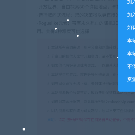
加
-开放世界：自由探索80个详细地点，寻找有价
加入
-选择取向式流程：您的决策将以更直接的方式直
-Roguelike元素：带有永久死亡的随机3D
如
用。共有3种难度可供选择
本
1. 本站所有资源来源于用户分享和网络转载，如有侵
本
2. 分享目的仅供大家学习和交流，请不要用于商业用途
3. 如果你也有好资源或者游戏，可以联系客服上传分
不
4. 本站提供的游戏、软件等等其他资源，都不包含技
资
5. 如有网盘链接无法下载、失效或其他问题等等，请
6. 本站资源售价只是赞助，收取费用仅维持本站的日
7. 如遇到加密压缩包，默认解压密码为"xianshivip.
8. 因为资源和软件均为可复制品，所以不支持任何理
声明
：
请勿把账号密码保存在浏览器自动登录，否则不