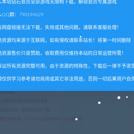
入本站钻石会员全部游戏无限制下载，解锁会员专属游戏
值的资源
QQ群：790194629
接影响剧情走向。《尸变纪元2》共有六个独特结局等您发掘
事件！死亡后您可以购买之前游戏中解锁的升级项以便在之后游戏中使
有网盘链接无法下载，失效或其他问题，请联系客服处理！
站资源均来源于互联网，如有侵权请联系站长！将第一时间删除
权或不妥之处资源请联系客服处理！
站资源售价只是赞助，收取费用仅维持本站的日常运营所需！
!
享，分享有积分奖励和额外收入！
保证所有资源完整可用，由于资源的特殊性，下载后一律不予退
术服务请大家谅解！
源仅供学习参考请勿商用或其它非法用途，否则一切后果用户自
联系客服处理！
常运营所需！
com",如遇到无法解压的请联系客服！
由的退款兑现，请斟酌后支付下载
重置下载次数，在个人中心退出账号再手动登录即可。