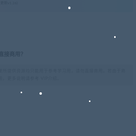
更新v1.26)
否直接商用？
里所提供资源均只能用于参考学习用，请勿直接商用。若由于商
。更多说明请参考 VIP介绍。