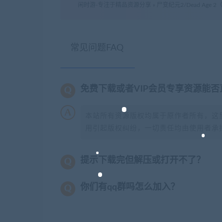
闲时游-专注于精品资源分享
»
尸变纪元2/Dead Age 2（
常见问题FAQ
免费下载或者VIP会员专享资源能
本站所有资源版权均属于原作者所有，这
用引起版权纠纷，一切责任均由使用者承担
提示下载完但解压或打开不了？
你们有qq群吗怎么加入？