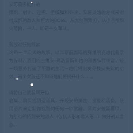
安可是很能打的
挥剑、射击、连招、手榴弹和处决，安将以她的方式来对
付成群的敌人和巨大的BOSS。从大剑到双刃，从小手枪到
火箭筒，一人，即是一支军队。
别放过任何线索
这是一个宏大的故事，以丰富而黑暗的赛博朋克时代背景
为佐料，我们的主角安-弗洛雷斯和她的黑客伙伴绫音，被
一场意外打破了平静的生活—她们将出发寻找安失踪的弟
弟。两个女孩还不知道她们将揭开什么……。
请将自己武装到牙齿
收集、购买或制造道具，升级安的属性、技能和装备。使
用芯片来定制你找到的任何一种武器。请为安披盔覆甲，
为所有即将到来的敌人（包括人形和非人形…）做好战斗准
备。