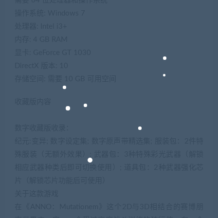
需要 64 位处理器和操作系统
操作系统: Windows 7
处理器: Intel i3+
内存: 4 GB RAM
显卡: GeForce GT 1030
DirectX 版本: 10
存储空间: 需要 10 GB 可用空间
收藏版内容
数字收藏版收录：
纪元:变异; 数字设定集; 数字原声带精选集; 服装包：2件特
殊服装（无额外效果）; 武器包：3种特殊彩光武器（解锁
相应武器种类后即可切换使用）; 道具包：2种武器强化芯
片（解锁芯片功能后可使用）
关于这款游戏
在《ANNO：Mutationem》这个2D与3D相结合的赛博朋