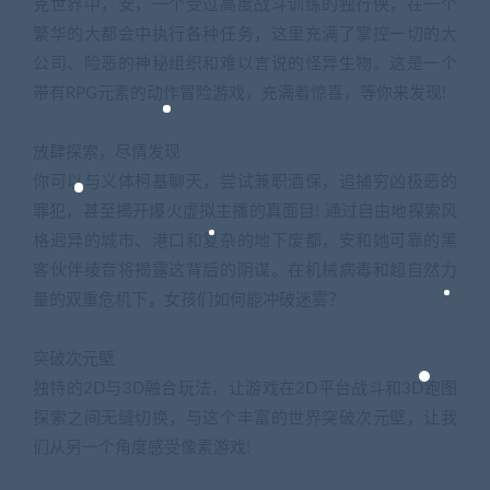
克世界中，安，一个受过高度战斗训练的独行侠，在一个
繁华的大都会中执行各种任务，这里充满了掌控一切的大
公司、险恶的神秘组织和难以言说的怪异生物。这是一个
带有RPG元素的动作冒险游戏，充满着惊喜，等你来发现!
放肆探索，尽情发现
你可以与义体柯基聊天，尝试兼职酒保，追捕穷凶极恶的
罪犯，甚至揭开爆火虚拟主播的真面目! 通过自由地探索风
格迥异的城市、港口和复杂的地下废都，安和她可靠的黑
客伙伴绫音将揭露这背后的阴谋。在机械病毒和超自然力
量的双重危机下，女孩们如何能冲破迷雾？
突破次元壁
独特的2D与3D融合玩法，让游戏在2D平台战斗和3D跑图
探索之间无缝切换，与这个丰富的世界突破次元壁，让我
们从另一个角度感受像素游戏!