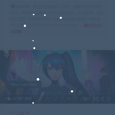
特别声明：原创产品提供以上服务，破解产品仅供参考
学习，不提供售后服务（均已杀毒检测），如有需求，建议
购买正版！如果源码侵犯了您的利益请留言告知！闲时游-
专注于精品资源分享https://xianshivip.com
如何获得
积分
Video load failed
0:00
/
0:00
正文概述