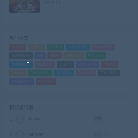
V1.5.0）
热门标签
GTA系列
三国系列
仁王系列
会员专享系列
使命召唤系列
刺客信条系列
只狼
嗜血印
地平线系列
塞尔达传说
尼尔机械纪元
幽灵线东京
往日不再
怪物猎人世界
战地系列
战神系列
生化危机系列
看门狗系列
艾尔登法环
荒野大镖客2
赛博朋克2077
骑马与砍杀
积分排行榜
1
255
ghtyvxlz
积分
2
219
yangwen
积分