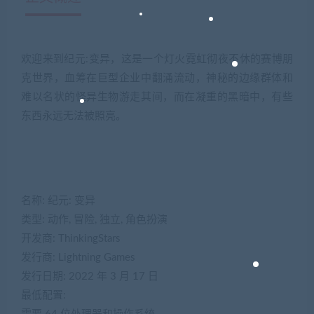
欢迎来到纪元:变异，这是一个灯火霓虹彻夜不休的赛博朋
克世界，血筹在巨型企业中翻涌流动，神秘的边缘群体和
难以名状的怪异生物游走其间，而在凝重的黑暗中，有些
东西永远无法被照亮。
名称: 纪元: 变异
类型: 动作, 冒险, 独立, 角色扮演
开发商: ThinkingStars
发行商: Lightning Games
发行日期: 2022 年 3 月 17 日
最低配置: