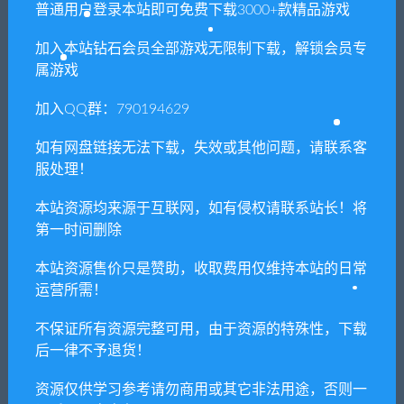
普通用户登录本站即可免费下载3000+款精品游戏
次数，在个人中心退出账号再手动登录即可。
加入本站钻石会员全部游戏无限制下载，解锁会员专
闲时游-专注于精品资源分享
»
纪元: 变异（Build.8398424-3.19-
属游戏
数字收藏版-全DLC）
加入QQ群：790194629
如有网盘链接无法下载，失效或其他问题，请联系客
常见问题FAQ
服处理！
本站资源均来源于互联网，如有侵权请联系站长！将
第一时间删除
免费下载或者VIP会员专享资源能否直接商
用？
本站资源售价只是赞助，收取费用仅维持本站的日常
运营所需！
本站所有资源版权均属于原作者所有，这里所提
不保证所有资源完整可用，由于资源的特殊性，下载
供资源均只能用于参考学习用，请勿直接商用。
后一律不予退货！
若由于商用引起版权纠纷，一切责任均由使用者
承担。更多说明请参考 VIP介绍。
资源仅供学习参考请勿商用或其它非法用途，否则一