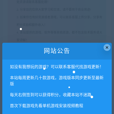
处资源请联系客服处理！
2. 分享目的仅供大家学习和交流，请不要用于商业用途!
3. 如果你也有好资源或者游戏，可以联系客服上传分享，分享有
积分奖励和额外收入！
4. 本站提供的游戏、软件等等其他资源，都不包含技术服务请大
家谅解！
×
5. 如有网盘链接无法下载、失效或其他问题等等，请联系客服处
网站公告
理！
6. 本站资源售价只是赞助，收取费用仅维持本站的日常运营所
如没有我想玩的游戏？可以联系客服代找游戏更新！
需！
本站每周更新几十款游戏，游戏版本同步更新至最新
7. 如遇到加密压缩包，默认解压密码为"xianshivip.com",如遇到
版
无法解压的请联系客服！
8. 因为资源和软件均为可复制品，所以不支持任何理由的退款兑
每天右侧签到可以获得积分，收藏本站不迷路
现，请斟酌后支付下载
首次下载游戏先看单机游戏安装视频教程
声明
：
请勿把账号密码保存在浏览器自动登录，否则不重置下载