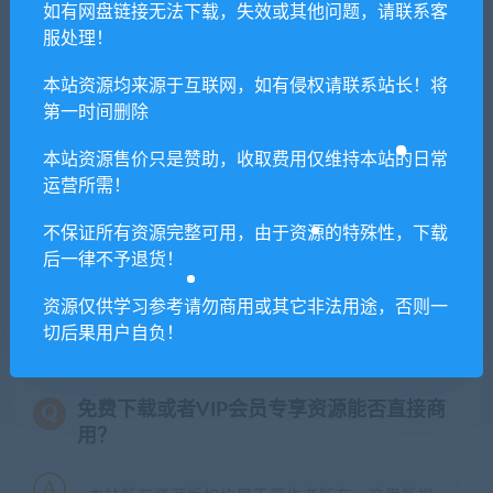
如有网盘链接无法下载，失效或其他问题，请联系客
8. 因为资源和软件均为可复制品，所以不支持任何理由的退款兑
服处理！
现，请斟酌后支付下载
本站资源均来源于互联网，如有侵权请联系站长！将
声明
：
请勿把账号密码保存在浏览器自动登录，否则不重置下载
第一时间删除
次数，在个人中心退出账号再手动登录即可。
本站资源售价只是赞助，收取费用仅维持本站的日常
运营所需！
闲时游-专注于精品资源分享
»
人类一败涂地：网络联机/Human
Fall Flat
不保证所有资源完整可用，由于资源的特殊性，下载
后一律不予退货！
资源仅供学习参考请勿商用或其它非法用途，否则一
常见问题FAQ
切后果用户自负！
免费下载或者VIP会员专享资源能否直接商
用？