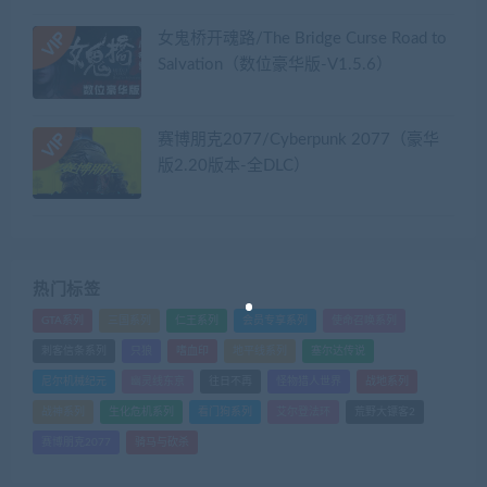
女鬼桥开魂路/The Bridge Curse Road to
Salvation（数位豪华版-V1.5.6）
赛博朋克2077/Cyberpunk 2077（豪华
版2.20版本-全DLC）
热门标签
GTA系列
三国系列
仁王系列
会员专享系列
使命召唤系列
刺客信条系列
只狼
嗜血印
地平线系列
塞尔达传说
尼尔机械纪元
幽灵线东京
往日不再
怪物猎人世界
战地系列
战神系列
生化危机系列
看门狗系列
艾尔登法环
荒野大镖客2
赛博朋克2077
骑马与砍杀