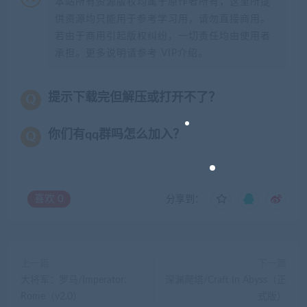
本站所有资源版权均属于原作者所有，这里所提
供资源均只能用于参考学习用，请勿直接商用。
若由于商用引起版权纠纷，一切责任均由使用者
承担。更多说明请参考 VIP介绍。
提示下载完但解压或打开不了？
你们有qq群吗怎么加入？
喜欢
0
分享到：
上一篇
下一篇
大将军：罗马/Imperator:
深渊爬塔/Craft In Abyss（正
Rome（v2.0）
式版）