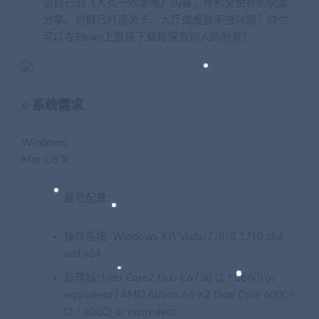
造自己的《人类一败涂地》内容，并和全世界的玩家
分享。对自己打造关卡、大厅或皮肤不感兴趣？你也
可以在Steam上直接下载和探索别人的创意！
系统需求
Windows
Mac OS X
最低配置:
操作系统: Windows XP/Vista/7/8/8.1/10 x86
and x64
处理器: Intel Core2 Duo E6750 (2 * 2660) or
equivalent | AMD Athlon 64 X2 Dual Core 6000+
(2 * 3000) or equivalent