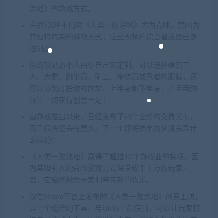
涂地》的游戏方式。
主播和UP主们对《人类一败涂地》尤为青睐，就因为
其独特搞笑的游戏方式。这些视频的综合播放量已多
达6亿！
你的软趴趴小人由你自己来定制。可以选择建筑工
人、大厨、跳伞员、矿工、宇航员或忍者的服装。还
可以分别打扮你的脑袋、上半身和下半身，并且用脑
洞让一切变得创意十足！
自游戏推出以来，已经发布了四个全新的免费关卡，
而且很快还会有更多。下一个即将推出的梦境会是什
么样的？
《人类一败涂地》赢得了超过10个游戏业的奖项，因
为其吸引人的合作游戏方式深受成千上万的玩家喜
爱，它始终能为玩家们带来新的欢乐。
仅在Steam平台上发布的《人类一败涂地》创意工坊，
是一个绝佳的工具，与Unity一起使用，可以让玩家打