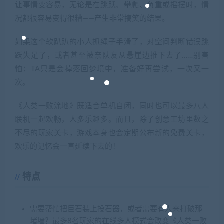
让事情变容易，无论是在跳跃、攀爬、负重或摇摆时，情
况都很容易变得很糟——产生非常搞笑的结果。
如果这个软趴趴的小人抓绳子手滑了，对空间判断错误跳
跃失足了，或者甚至被亲队友从悬崖边推下去了……别害
怕：TA只是会掉落回梦境中，准备好再尝试，一次又一
次。
《人类一败涂地》既适合单机自闭，同时也可以最多八人
联机一起欢畅，人多乐趣多。而且，除了创意工坊里数之
不尽的玩家关卡，游戏本身也会定期公布新的免费关卡，
欢乐的记忆会一直延续下去的！
特点
需要帮忙把巨石装上投石器，或者需要有人来打破那
堵墙？最多8名玩家的在线多人模式会改变《人类一败