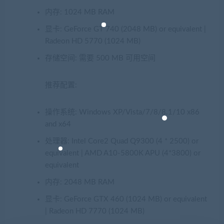
内存: 1024 MB RAM
显卡: GeForce GT 740 (2048 MB) or equivalent |
Radeon HD 5770 (1024 MB)
存储空间: 需要 500 MB 可用空间
推荐配置:
操作系统: Windows XP/Vista/7/8/8.1/10 x86
and x64
处理器: Intel Core2 Quad Q9300 (4 * 2500) or
equivalent | AMD A10-5800K APU (4*3800) or
equivalent
内存: 2048 MB RAM
显卡: GeForce GTX 460 (1024 MB) or equivalent
| Radeon HD 7770 (1024 MB)