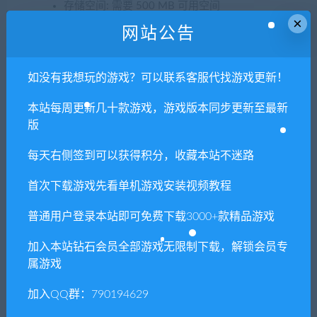
存储空间: 需要 500 MB 可用空间
×
网站公告
1. 本站所有资源来源于用户分享和网络转载，如有侵权或不妥之
如没有我想玩的游戏？可以联系客服代找游戏更新！
处资源请联系客服处理！
2. 分享目的仅供大家学习和交流，请不要用于商业用途!
本站每周更新几十款游戏，游戏版本同步更新至最新
3. 如果你也有好资源或者游戏，可以联系客服上传分享，分享有
版
积分奖励和额外收入！
每天右侧签到可以获得积分，收藏本站不迷路
4. 本站提供的游戏、软件等等其他资源，都不包含技术服务请大
家谅解！
首次下载游戏先看单机游戏安装视频教程
5. 如有网盘链接无法下载、失效或其他问题等等，请联系客服处
普通用户登录本站即可免费下载3000+款精品游戏
理！
加入本站钻石会员全部游戏无限制下载，解锁会员专
6. 本站资源售价只是赞助，收取费用仅维持本站的日常运营所
属游戏
需！
7. 如遇到加密压缩包，默认解压密码为"xianshivip.com",如遇到
加入QQ群：790194629
无法解压的请联系客服！