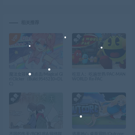
相关推荐
魔法女孩神奇点击/Magical Gi
吃豆人：吃遍世界/PAC-MAN
rl Clicker（Build.9545210+DL
WORLD Re-PAC
C）
不同的冬天/BOKURA 网络联
逃离地心 桌面冒险/Outcore: