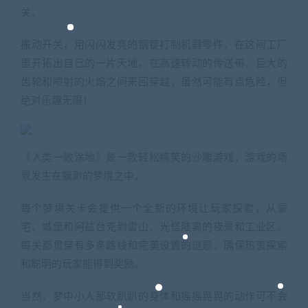
关。
搬动开关，用闪闪发亮的钢锭打制机器零件，在这间工厂
里开拓出自己的一片天地。在高速转动的传送带、巨大的
齿轮和喷射的火焰之间来回穿越，虽然可能有点危险，但
绝对乐趣无限！
《人类一败涂地》是一款轻松搞笑的沙雕游戏，游戏的场
景发生在飘渺的梦境之中。
每个梦境关卡会提供一个全新的环境让玩家探索，从豪
宅、城堡和阿兹台克到雪山、光怪陆离的夜景和工业区。
每关都贯穿有多条路线和完美设置的谜题，确保热衷探索
和聪明的玩家能得到奖励。
当然，梦中小人那软趴趴的身体和摇摇晃晃的动作可不会