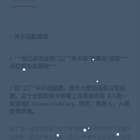
关于这款游戏
***现已发布全新“工厂”关卡和“探索者”皮肤***
现在就来体验吧***
在“工厂”中开动脑筋，操作大型设备和巨型机
器，这个全新的关卡带着工业革命席卷《人类一
败涂地》(Human Fall Flat)。别名：面条人，人类
跌落梦境。
这个“第一届世界创意工坊大赛”得优胜关卡中充满了金属传
动装置，既适合单人挑战，又可以和最多七位好友一起闯