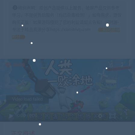
特别声明：原创产品提供以上服务，破解产品仅供参考
学习，不提供售后服务（均已杀毒检测），如有需求，建议
购买正版！如果源码侵犯了您的利益请留言告知！闲时游-
专注于精品资源分享https://xianshivip.com
如何获得
积分
Video load failed
0:00
/
0:00
正文概述