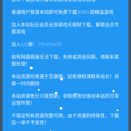
普通用户登录本站即可免费下载3000+款精品游戏
加入本站钻石会员全部游戏无限制下载，解锁会员专
属游戏
加入QQ群：790194629
生化变种/BIOMUTANT（全
雨中冒险2/Risk of Rain 2（v
DLC豪华版V1.6.0-中文语
1.1.0.1）
如有网盘链接无法下载，失效或其他问题，请联系客
音）
服处理！
本站资源均来源于互联网，如有侵权请联系站长！将
第一时间删除
本站资源售价只是赞助，收取费用仅维持本站的日常
运营所需！
Piko Piko（正式版）
星塔星夜/MONOBEHEVO
（Build.8836454+DLC）
不保证所有资源完整可用，由于资源的特殊性，下载
后一律不予退货！