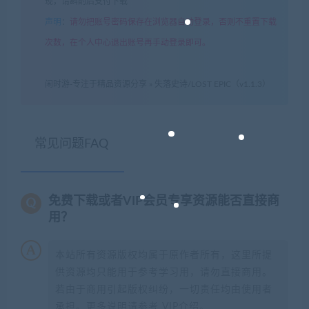
现，请斟酌后支付下载
声明
：
请勿把账号密码保存在浏览器自动登录，否则不重置下载
次数，在个人中心退出账号再手动登录即可。
闲时游-专注于精品资源分享
»
失落史诗/LOST EPIC（v1.1.3）
常见问题FAQ
免费下载或者VIP会员专享资源能否直接商
用？
本站所有资源版权均属于原作者所有，这里所提
供资源均只能用于参考学习用，请勿直接商用。
若由于商用引起版权纠纷，一切责任均由使用者
承担。更多说明请参考 VIP介绍。