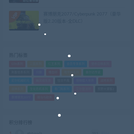
赛博朋克2077/Cyberpunk 2077（豪华
版2.20版本-全DLC）
热门标签
GTA系列
三国系列
仁王系列
会员专享系列
使命召唤系列
刺客信条系列
只狼
嗜血印
地平线系列
塞尔达传说
尼尔机械纪元
幽灵线东京
往日不再
怪物猎人世界
战地系列
战神系列
生化危机系列
看门狗系列
艾尔登法环
荒野大镖客2
赛博朋克2077
骑马与砍杀
积分排行榜
253