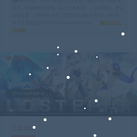
特别声明：原创产品提供以上服务，破解产品仅供参考
学习，不提供售后服务（均已杀毒检测），如有需求，建议
购买正版！如果源码侵犯了您的利益请留言告知！闲时游-
专注于精品资源分享https://xianshivip.com
如何获得
积分
Video load failed
0:00
/
0:00
正文概述