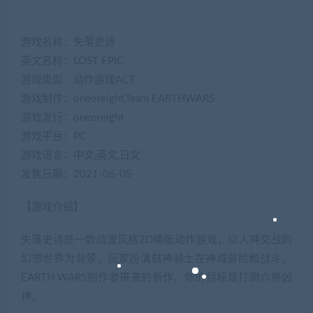
游戏名称：失落史诗
英文名称：LOST EPIC
游戏类型：动作游戏ACT
游戏制作：oneoreight,Team EARTHWARS
游戏发行：oneoreight
游戏平台：PC
游戏语言：中文,英文,日文
发售日期：2021-06-05
【游戏介绍】
失落史诗是一款动漫风格2D横版动作游戏，以人神交战的
幻想世界为背景，玩家扮演弑神骑士在神域冒险和战斗。
EARTH WARS制作者带来的新作，你的目标是打倒六尊凶
神。