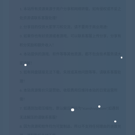
1. 本站所有资源来源于用户分享和网络转载，如有侵权或不妥之
处资源请联系客服处理！
2. 分享目的仅供大家学习和交流，请不要用于商业用途!
3. 如果你也有好资源或者游戏，可以联系客服上传分享，分享有
积分奖励和额外收入！
4. 本站提供的游戏、软件等等其他资源，都不包含技术服务请大
家谅解！
5. 如有网盘链接无法下载、失效或其他问题等等，请联系客服处
理！
6. 本站资源售价只是赞助，收取费用仅维持本站的日常运营所
需！
7. 如遇到加密压缩包，默认解压密码为"xianshivip.com",如遇到
无法解压的请联系客服！
8. 因为资源和软件均为可复制品，所以不支持任何理由的退款兑