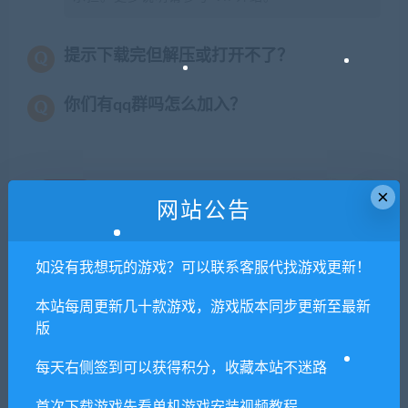
提示下载完但解压或打开不了？
你们有qq群吗怎么加入？
喜欢
0
分享到：
×
网站公告
如没有我想玩的游戏？可以联系客服代找游戏更新！
上一篇
下一篇
汽车修理工模拟2021/Car
暗黑血统3/Darksiders
本站每周更新几十款游戏，游戏版本同步更新至最新
Mechanic Simulator 2021
3（v1.11集成全DLCs）
版
每天右侧签到可以获得积分，收藏本站不迷路
相关推荐
首次下载游戏先看单机游戏安装视频教程