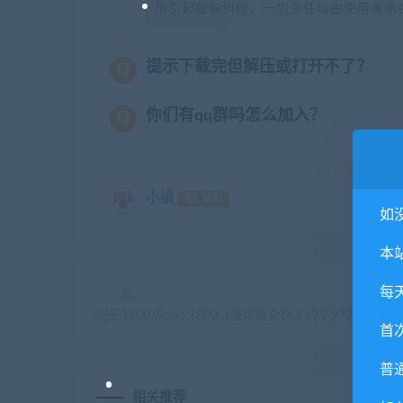
用引起版权纠纷，一切责任均由使用者承担
提示下载完但解压或打开不了？
你们有qq群吗怎么加入？
小编
钻石
如
本
每
上一篇
纪元1800/Anno 1800（豪华版全DLCv9.2.972600）
首
普
相关推荐