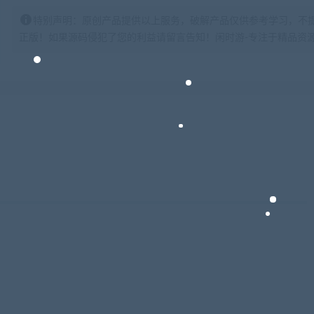
特别声明：原创产品提供以上服务，破解产品仅供参考学习，不
正版！如果源码侵犯了您的利益请留言告知！闲时游-专注于精品资源分享https: