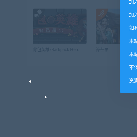
加
加入
如
本
背包英雄/Backpack Hero
锋芒录
本
不
资