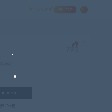
注册/登录
升级SVIP
。
793
注793次
QQ咨询
费BUG修复