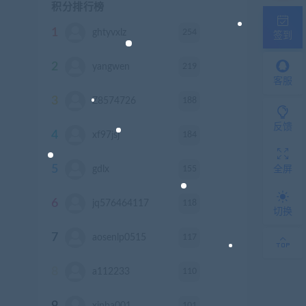
积分排行榜
1
254
ghtyvxlz
积分
签到
2
219
yangwen
积分
客服
3
188
Z8574726
积分
反馈
4
184
xf97jsj
积分
5
155
gdlx
积分
全屏
6
118
jq576464117
积分
切换
7
117
aosenlp0515
积分
8
110
a112233
积分
9
101
xinba001
积分