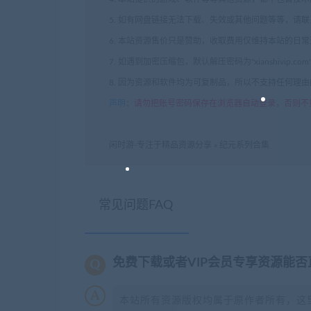
5. 如有网盘链接无法下载、失效或其他问题等等，请
6. 本站资源售价只是赞助，收取费用仅维持本站的日
7. 如遇到加密压缩包，默认解压密码为"xianshivip.
8. 因为资源和软件均为可复制品，所以不支持任何理
声明
：
请勿把账号密码保存在浏览器自动登录，否则不
闲时游-专注于精品资源分享
»
纪元系列合集
常见问题FAQ
免费下载或者VIP会员专享资源能
本站所有资源版权均属于原作者所有，这