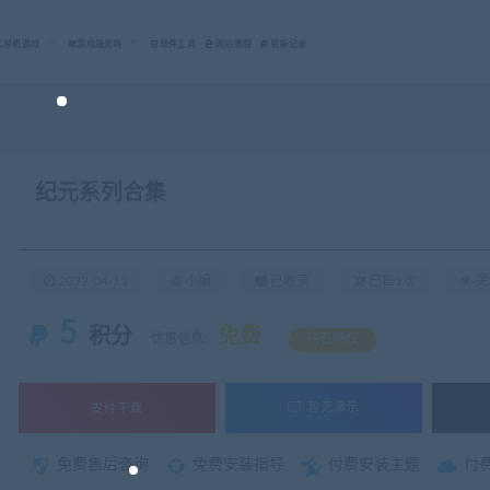
C单机游戏
游戏服务端
软件工具
网站教程
更新记录
纪元系列合集
2022-04-15
小编
已收录
已售1次
关
5
积分
免费
优惠信息:
钻石特权
支付下载
暂无演示
免费售后咨询
免费安装指导
付费安装主题
付