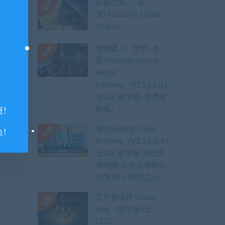
刺客信条7：起
源/Assassins Creed
Origins
怪物猎人：世界-冰
原/Monster Hunter
World:
Iceborne（V15.11.01-
全DLC豪华版+世界定
制版）
货！
城市天际线/Cities:
负！
Skylines（V1.15.1-F4
全DLC豪华版-现代交
通网络-火车站地铁站-
日落港口-韩国之心）
艾尔登法环/Elden
Ring（豪华版+全
DLC）