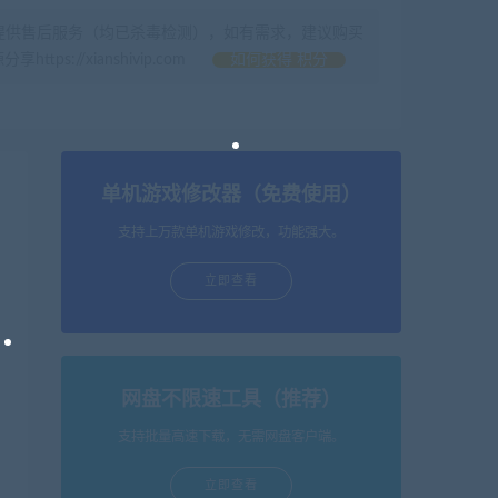
提供售后服务（均已杀毒检测），如有需求，建议购买
//xianshivip.com
如何获得 积分
单机游戏修改器（免费使用）
支持上万款单机游戏修改，功能强大。
立即查看
网盘不限速工具（推荐）
支持批量高速下载，无需网盘客户端。
立即查看