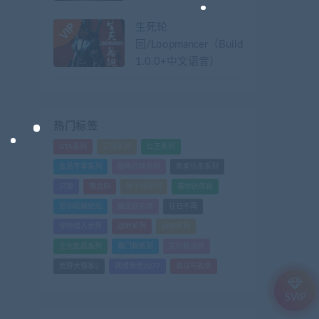
生死轮
回/Loopmancer（Build.9107387-
1.0.0+中文语音）
热门标签
GTA系列
三国系列
仁王系列
会员专享系列
使命召唤系列
刺客信条系列
只狼
嗜血印
地平线系列
塞尔达传说
尼尔机械纪元
幽灵线东京
往日不再
怪物猎人世界
战地系列
战神系列
生化危机系列
看门狗系列
艾尔登法环
荒野大镖客2
赛博朋克2077
骑马与砍杀
SVIP