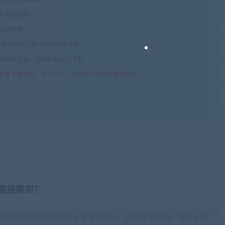
联系客服处理！
常运营所需！
com",如遇到无法解压的请联系客服！
由的退款兑现，请斟酌后支付下载
重置下载次数，在个人中心退出账号再手动登录即可。
否直接商用？
里所提供资源均只能用于参考学习用，请勿直接商用。若由于商