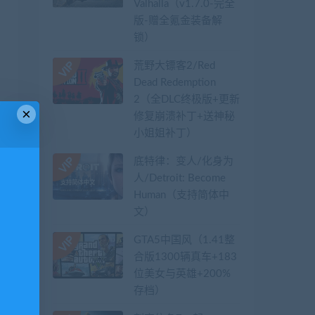
Valhalla（v1.7.0-完全
版-赠全氪金装备解
锁）​
荒野大镖客2/Red
Dead Redemption
2（全DLC终极版+更新
×
修复崩溃补丁+送神秘
小姐姐补丁）
底特律：变人/化身为
人/Detroit: Become
Human（支持简体中
文）
篇
GTA5中国风（1.41整
3
合版1300辆真车+183
位美女与英雄+200%
存档）