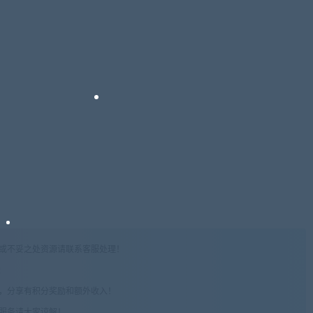
权或不妥之处资源请联系客服处理！
!
享，分享有积分奖励和额外收入！
术服务请大家谅解！