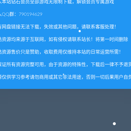
入本站钻石会员全部游戏无限制下载，解锁会员专属游戏
QQ群：790194629
有网盘链接无法下载，失效或其他问题，请联系客服处理！
站资源均来源于互联网，如有侵权请联系站长！将第一时间删除
法洛伊幻境/Fareo Shadowla
环形子弹/Orbital Bullet – Th
站资源售价只是赞助，收取费用仅维持本站的日常运营所需！
nds（正式版V1.1）
e 360 Rogue-lite
保证所有资源完整可用，由于资源的特殊性，下载后一律不予退
源仅供学习参考请勿商用或其它非法用途，否则一切后果用户自