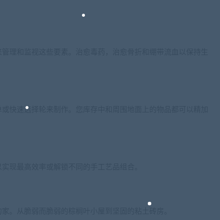
来管理和监视这些要素。治愈毒药，治愈骨折和绷带流血以保持生
单或快速选择轮来制作。您库存中和周围地面上的物品都可以精加
以实现最高效率或解锁不同的手工艺品组合。
的家。从脆弱而脆弱的棕榈叶小屋到坚固的粘土砖房。