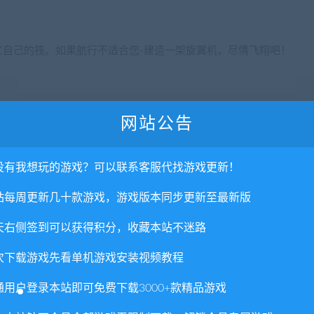
义自己的筏。如果航行不适合您-建造一架旋翼机，尽情飞翔吧！
船，先前幸存者的废弃避难所，或寻找诸如鲸鱼之类的稀有海洋生
网站公告
没有我想玩的游戏？可以联系客服代找游戏更新！
站每周更新几十款游戏，游戏版本同步更新至最新版
天右侧签到可以获得积分，收藏本站不迷路
次下载游戏先看单机游戏安装视频教程
死以在太平洋诸岛上占据优势。
通用户登录本站即可免费下载3000+款精品游戏