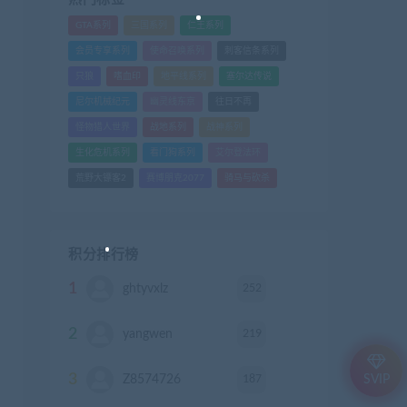
GTA系列
三国系列
仁王系列
会员专享系列
使命召唤系列
刺客信条系列
只狼
嗜血印
地平线系列
塞尔达传说
尼尔机械纪元
幽灵线东京
往日不再
怪物猎人世界
战地系列
战神系列
生化危机系列
看门狗系列
艾尔登法环
荒野大镖客2
赛博朋克2077
骑马与砍杀
积分排行榜
1
252
ghtyvxlz
积分
2
219
yangwen
积分
3
187
Z8574726
积分
SVIP