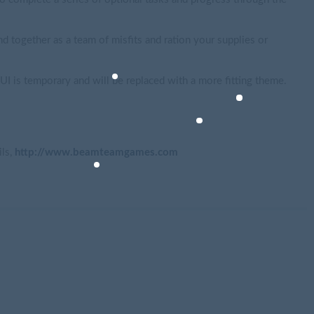
together as a team of misfits and ration your supplies or
UI is temporary and will be replaced with a more fitting theme.
ils,
http://www.beamteamgames.com