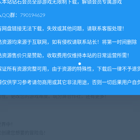
入本站钻石会员全部游戏无限制下载，解锁会员专属游戏
一来获得墙壁奖杯和非常重要的奖励。
QQ群：790194629
有网盘链接无法下载，失效或其他问题，请联系客服处理！
幸存者好友比较统计数据。
站资源均来源于互联网，如有侵权请联系站长！将第一时间删除
站资源售价只是赞助，收取费用仅维持本站的日常运营所需！
流播放！
保证所有资源完整可用，由于资源的特殊性，下载后一律不予退
源仅供学习参考请勿商用或其它非法用途，否则一切后果用户自
男性。更改您的游戏难度。玩分屏合作社，还有更多！
世界中！
以创建您想要的冒险岛！