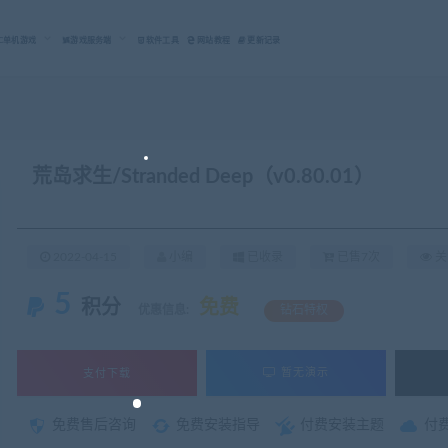
C单机游戏
游戏服务端
软件工具
网站教程
更新记录
荒岛求生/Stranded Deep（v0.80.01）
2022-04-15
小编
已收录
已售7次
关
5
积分
免费
优惠信息:
钻石特权
支付下载
暂无演示
免费售后咨询
免费安装指导
付费安装主题
付