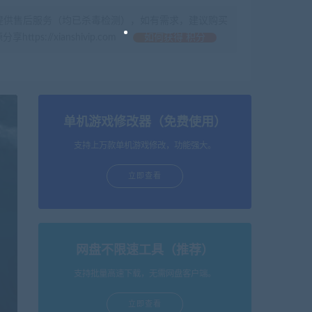
提供售后服务（均已杀毒检测），如有需求，建议购买
//xianshivip.com
如何获得 积分
单机游戏修改器（免费使用）
支持上万款单机游戏修改，功能强大。
立即查看
网盘不限速工具（推荐）
支持批量高速下载，无需网盘客户端。
立即查看