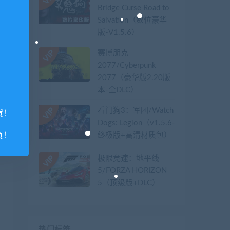
Bridge Curse Road to
Salvation（数位豪华
版-V1.5.6）
赛博朋克
2077/Cyberpunk
2077（豪华版2.20版
本-全DLC）
看门狗3：军团/Watch
货！
Dogs: Legion（v1.5.6-
负！
终极版+高清材质包）
极限竞速：地平线
5/FORZA HORIZON
5（顶级版+DLC）
热门标签