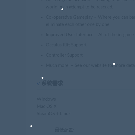
world in an attempt to be rescued.
Co-operative Gameplay – Where you can band 
eliminate each other one by one.
Improved User Interface – All of the in-game 
Occulus Rift Support
Controller Support
Much more! – See our website for more deta
系统需求
Windows
Mac OS X
SteamOS + Linux
最低配置: