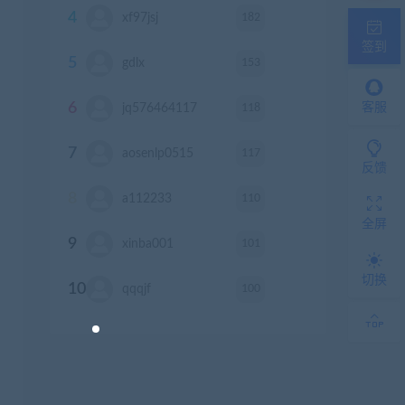
4
182
xf97jsj
积分
签到
5
153
gdlx
积分
6
118
客服
jq576464117
积分
7
117
aosenlp0515
积分
反馈
8
110
a112233
积分
全屏
9
101
xinba001
积分
切换
10
100
qqqjf
积分