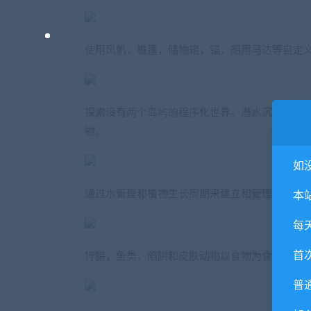
使用风帆，檐篷，储物箱，锚，船用马达等自定
探索没有两个岛屿的程序化世界。潜水沉没的沉
物。
如
通过水管理和植物生长周期来建立和管理农场。
本
每
首
狩猎，鱼类，陷阱和皮肤动物以食物为食，或杀
普