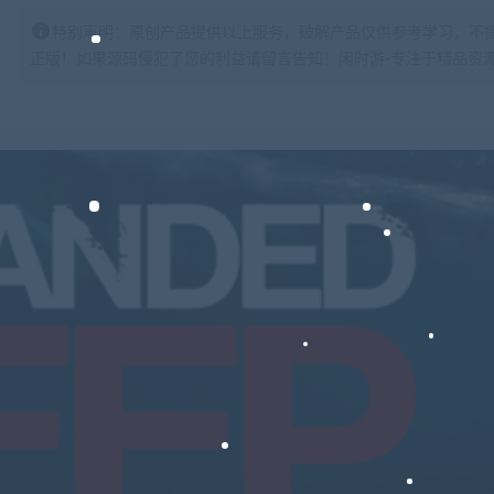
特别声明：原创产品提供以上服务，破解产品仅供参考学习，不
正版！如果源码侵犯了您的利益请留言告知！闲时游-专注于精品资源分享https: