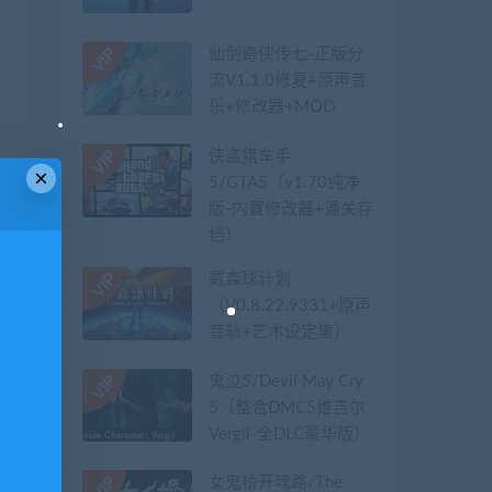
仙剑奇侠传七-正版分
流V1.1.0修复+原声音
乐+修改器+MOD
侠盗猎车手
×
5/GTA5（v1.70纯净
版-内置修改器+通关存
档）
戴森球计划
（V0.8.22.9331+原声
音轨+艺术设定集）
鬼泣5/Devil May Cry
5（整合DMC5维吉尔
Vergil-全DLC豪华版）
女鬼桥开魂路/The