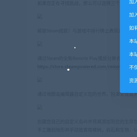
加
如果您正在寻找挑战，那么可以选择三个老板之
加入
如
解锁Steam成就！与游戏中排行榜上表现最好的
本
本
通过Steam的全新Remote Play播放分屏合作或
https://store.steampowered.com/remoteplay/
不
资
通过地图岛编辑器自定义您的世界。扮演女性或
创建您自己的自定义岛屿并将其添加到您的生存
手工雕刻地形并手动放置每棵树，岩石和生物，