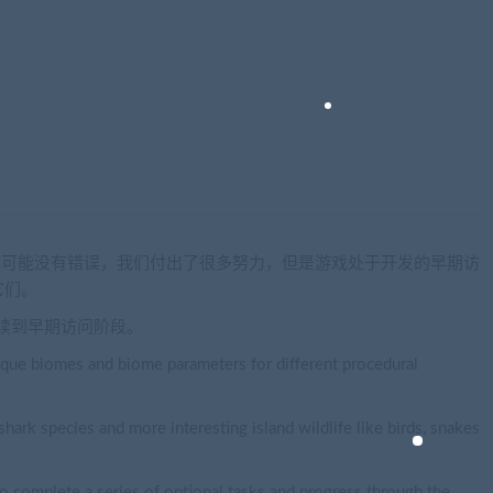
ep体验尽可能没有错误，我们付出了很多努力，但是游戏处于开发的早期访
它们。
续到早期访问阶段。
nique biomes and biome parameters for different procedural
hark species and more interesting island wildlife like birds, snakes
 complete a series of optional tasks and progress through the