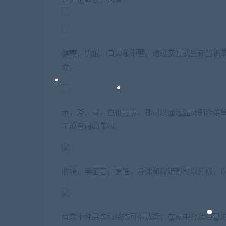
活得足够长，活着！
健康，饥饿，口渴和中暑。通过交互式生存监视
命。
矛，斧，弓，鱼枪等等，都可以通过互动制作菜
工成有用的东西。
收获，手工艺，烹饪，身体和狩猎都可以升级，
有数十种层次和结构可供选择；在家中打造自己