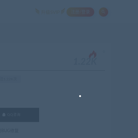
注册/登录
升级SVIP
。
1.22K
注1.22K次
QQ咨询
费BUG修复