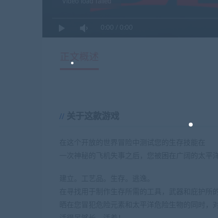
Video load failed
0:00
/
0:00
正文概述
关于这款游戏
在这个开放的世界冒险中测试您的生存技能在
一次神秘的飞机失事之后，您被困在广阔的太平
建立。工艺品。生存。逃逸。
在寻找用于制作生存所需的工具，武器和庇护所
晒在您冒犯危险元素和太平洋危险生物的同时，