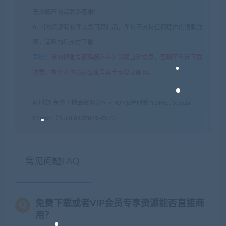
无法解压的请联系客服！
8. 因为资源和软件均为可复制品，所以不支持任何理由的退款兑
现，请斟酌后支付下载
声明
：
请勿把账号密码保存在浏览器自动登录，否则不重置下载
次数，在个人中心退出账号再手动登录即可。
闲时游-专注于精品资源分享
»
YUME特别版/YUME : Special
Edition（Build.8437869+DLC）
常见问题FAQ
免费下载或者VIP会员专享资源能否直接商
用？