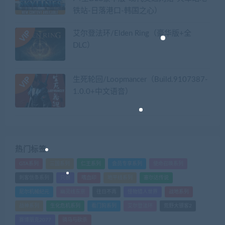
铁站-日落港口-韩国之心）
艾尔登法环/Elden Ring（豪华版+全
DLC）
生死轮回/Loopmancer（Build.9107387-
1.0.0+中文语音）
热门标签
GTA系列
三国系列
仁王系列
会员专享系列
使命召唤系列
刺客信条系列
只狼
嗜血印
地平线系列
塞尔达传说
尼尔机械纪元
幽灵线东京
往日不再
怪物猎人世界
战地系列
战神系列
生化危机系列
看门狗系列
艾尔登法环
荒野大镖客2
赛博朋克2077
骑马与砍杀