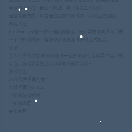
这次的选角是公司好不容易为她争取来的，如果能在这个
导演的手下拍一部女一的剧，她一定是会大火的。
但首先要做的，就是通过面前的测试题，获得面试资格。
游戏介绍：
Ero Manager是一款休闲解谜游戏，玩家需要协助夕荷完成
一个个的测试题，帮助夕荷通过测试获得面试机会。
玩法：
主人公夕荷将陪同玩家通过一定的策略点亮场景中全部的
灯泡，游戏之余您还可以帮助夕荷换装哦~
游戏特色：
30个风格不同的关卡
10组不同的3DCG
全新的游戏机制
全新的故事
完全音频