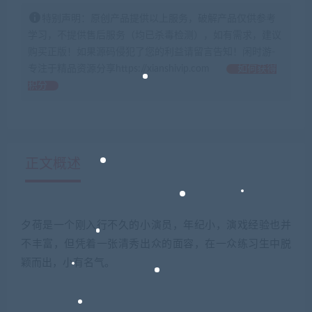
特别声明：原创产品提供以上服务，破解产品仅供参考
学习，不提供售后服务（均已杀毒检测），如有需求，建议
购买正版！如果源码侵犯了您的利益请留言告知！闲时游-
专注于精品资源分享https://xianshivip.com
如何获得
积分
正文概述
夕荷是一个刚入行不久的小演员，年纪小，演戏经验也并
不丰富，但凭着一张清秀出众的面容，在一众练习生中脱
颖而出，小有名气。