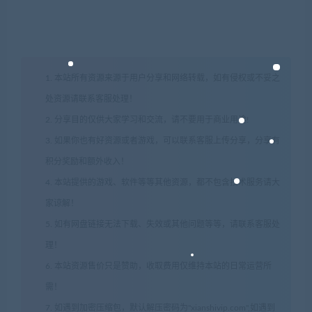
1. 本站所有资源来源于用户分享和网络转载，如有侵权或不妥之
处资源请联系客服处理！
2. 分享目的仅供大家学习和交流，请不要用于商业用途!
3. 如果你也有好资源或者游戏，可以联系客服上传分享，分享有
积分奖励和额外收入！
4. 本站提供的游戏、软件等等其他资源，都不包含技术服务请大
家谅解！
5. 如有网盘链接无法下载、失效或其他问题等等，请联系客服处
理！
6. 本站资源售价只是赞助，收取费用仅维持本站的日常运营所
需！
7. 如遇到加密压缩包，默认解压密码为"xianshivip.com",如遇到