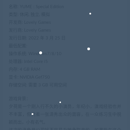
名称: YUME : Special Edition
类型: 休闲, 独立, 模拟
开发商: Lovely Games
发行商: Lovely Games
发行日期: 2022 年 3 月 25 日
最低配置:
操作系统: Windows7/8/10
处理器: Intel Core i5
内存: 4 GB RAM
显卡: NVIDIA Gef750
存储空间: 需要 3 GB 可用空间
游戏背景：
夕荷是一个刚入行不久的小演员，年纪小，演戏经验也并
不丰富，但凭着一张清秀出众的面容，在一众练习生中脱
颖而出，小有名气。