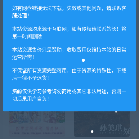
2K22（数字豪华版）
Pixel Dungeon（V1.2.0）
如有网盘链接无法下载，失效或其他问题，请联系客
服处理！
本站资源均来源于互联网，如有侵权请联系站长！将
相关推荐
第一时间删除
本站资源售价只是赞助，收取费用仅维持本站的日常
运营所需！
不保证所有资源完整可用，由于资源的特殊性，下载
后一律不予退货！
绊爱/Touch the BeatKizuna A
幽灵镇少女
资源仅供学习参考请勿商用或其它非法用途，否则一
I Touch the Beat！
切后果用户自负！