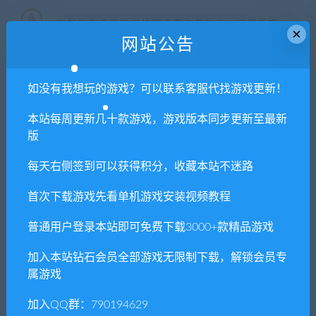
本站所有资源版权均属于原作者所有，这里所提
×
网站公告
供资源均只能用于参考学习用，请勿直接商用。
若由于商用引起版权纠纷，一切责任均由使用者
承担。更多说明请参考 VIP介绍。
如没有我想玩的游戏？可以联系客服代找游戏更新！
本站每周更新几十款游戏，游戏版本同步更新至最新
提示下载完但解压或打开不了？
版
你们有qq群吗怎么加入？
每天右侧签到可以获得积分，收藏本站不迷路
首次下载游戏先看单机游戏安装视频教程
喜欢
0
普通用户登录本站即可免费下载3000+款精品游戏
分享到：
加入本站钻石会员全部游戏无限制下载，解锁会员专
属游戏
上一篇
下一篇
加入QQ群：790194629
美国职业摔角联盟/WWE
破碎的像素地牢/Shattered