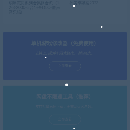
明星志愿系列合集组合包（1-
孙美琪疑案2023
2-3-2000–5合1+全DLC+原声
音乐辑）
单机游戏修改器（免费使用）
支持上万款单机游戏修改，功能强大。
立即查看
网盘不限速工具（推荐）
支持批量高速下载，无需网盘客户端。
立即查看