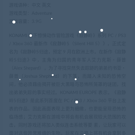
游戏语种：中文 英文
游戏类型：Adventure
游戏容量：3.9G
KONAMI 旗下惊悚动作冒险游戏《寂静岭》系列 PC / PS3
/ Xbox 360 最新作《寂静岭5（Silent Hill 5）》，正式定
名为《寂静岭5归途，预定 9 月在欧洲上市。在新作《寂静
岭5归途》中，主角为归国的青年军人艾力克斯‧薛普
（Alex Shepard），为了寻找突然失去踪跡的弟弟约书亚‧
薛普（Joshua Shepherd）的下落，而踏入未知的恐怖空
间，他必须藉由揭开被巨大黑暗与恐怖所笼罩的谜团，找
出弟弟失踪的事实经过。KONAMI EUROPE 表示，《寂静
岭5归途》是此系列首度在 PC / PS3 / Xbox 360 平台上发
表的作品，因此画面表现上更为细緻，也更能呈现恐怖的
临场感；艾力克斯在游戏中将会有机会展现较大范围的攻
击，同时游戏还将加入类似连击系统等要 素，让玩家可以
面对这些异常难缠的生物。玩家在沿路上将有机会拿到多