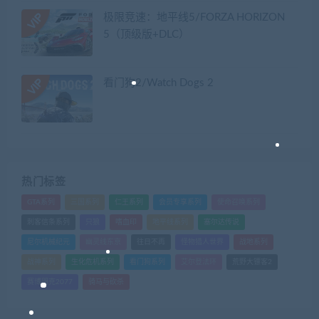
极限竞速：地平线5/FORZA HORIZON
5（顶级版+DLC）
看门狗2/Watch Dogs 2
热门标签
GTA系列
三国系列
仁王系列
会员专享系列
使命召唤系列
刺客信条系列
只狼
嗜血印
地平线系列
塞尔达传说
尼尔机械纪元
幽灵线东京
往日不再
怪物猎人世界
战地系列
战神系列
生化危机系列
看门狗系列
艾尔登法环
荒野大镖客2
赛博朋克2077
骑马与砍杀