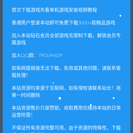
文加强版）
首次下载游戏先看单机游戏安装视频教程
普通用户登录本站即可免费下载3000+款精品游戏
相关推荐
加入本站钻石会员全部游戏无限制下载，解锁会员专
属游戏
加入QQ群：790194629
如有网盘链接无法下载，失效或其他问题，请联系客
服处理！
层层恐惧3/Layers of Fears
感染之地/Infected zone
本站资源均来源于互联网，如有侵权请联系站长！将
第一时间删除
本站资源售价只是赞助，收取费用仅维持本站的日常
运营所需！
不保证所有资源完整可用，由于资源的特殊性，下载
生化危机：启示录2/Resident
惩戒魅魔（高清重制版-V0.82