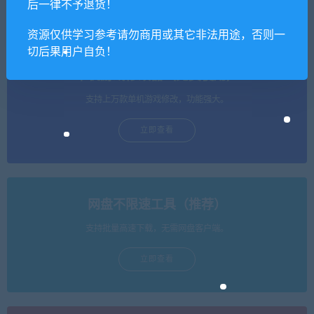
Evil Revelations 2
0-万圣节活动+集成MOD）
后一律不予退货！
资源仅供学习参考请勿商用或其它非法用途，否则一
切后果用户自负！
单机游戏修改器（免费使用）
支持上万款单机游戏修改，功能强大。
立即查看
网盘不限速工具（推荐）
支持批量高速下载，无需网盘客户端。
立即查看