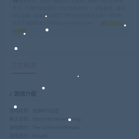
特别声明：原创产品提供以上服务，破解产品仅供参考
学习，不提供售后服务（均已杀毒检测），如有需求，建议
购买正版！如果源码侵犯了您的利益请留言告知！闲时游-
专注于精品资源分享https://xianshivip.com
如何获得
积分
正文概述
游戏介绍
游戏名称：寂静岭5归途
英文名称：Silent Hill Homecoming
游戏制作：The Collective/Konami
游戏发行：Konami