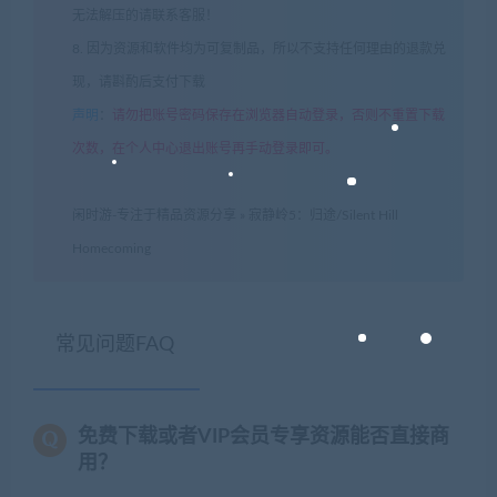
无法解压的请联系客服！
8. 因为资源和软件均为可复制品，所以不支持任何理由的退款兑
现，请斟酌后支付下载
声明
：
请勿把账号密码保存在浏览器自动登录，否则不重置下载
次数，在个人中心退出账号再手动登录即可。
闲时游-专注于精品资源分享
»
寂静岭5：归途/Silent Hill
Homecoming
常见问题FAQ
免费下载或者VIP会员专享资源能否直接商
用？