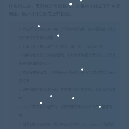
样化的武器，来对抗恐怖的怪物，并且必须藉由解开眾多
谜团，逐步打开沉默之丘的祕密。
1. 本站所有资源来源于用户分享和网络转载，如有侵权或不妥之
处资源请联系客服处理！
2. 分享目的仅供大家学习和交流，请不要用于商业用途!
3. 如果你也有好资源或者游戏，可以联系客服上传分享，分享有
积分奖励和额外收入！
4. 本站提供的游戏、软件等等其他资源，都不包含技术服务请大
家谅解！
5. 如有网盘链接无法下载、失效或其他问题等等，请联系客服处
理！
6. 本站资源售价只是赞助，收取费用仅维持本站的日常运营所
需！
7. 如遇到加密压缩包，默认解压密码为"xianshivip.com",如遇到