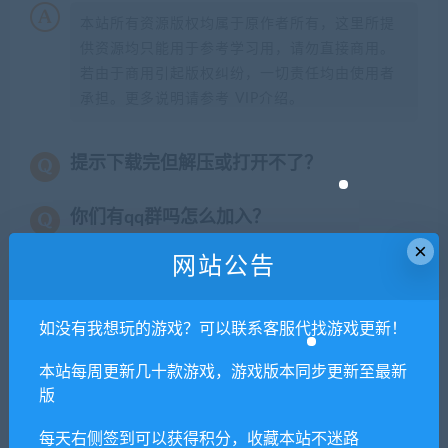
本站所有资源版权均属于原作者所有，这里所提
供资源均只能用于参考学习用，请勿直接商用。
若由于商用引起版权纠纷，一切责任均由使用者
承担。更多说明请参考 VIP介绍。
提示下载完但解压或打开不了？
你们有qq群吗怎么加入？
×
网站公告
喜欢
0
分享到：
如没有我想玩的游戏？可以联系客服代找游戏更新！
本站每周更新几十款游戏，游戏版本同步更新至最新
版
上一篇
下一篇
爱上火车/Last Run!!（国际中
九十六号公路/Road 96
每天右侧签到可以获得积分，收藏本站不迷路