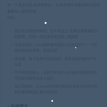
是一个真实的生存恐怖体验，从而表明所有最恐怖的怪物
都来自人类的思维。
特征：
真正的生存恐怖体验：您不是战士-如果您想躲避庇护
的恐怖，您唯一的机会就是逃跑…或躲藏
沉浸式图形：AAA级质量的图形为玩家提供了一个彻
底而恐怖的世界，供您探索
捉迷藏：基于隐身的游戏玩法，具有跑酷风格的平台
元素
不可预测的敌人：玩家不知道什么时候从哪里庇护的
可怕居民最终会追上他们
真正的恐怖：Outlast的场景和角色受到真正的庇护所
和刑事精神错乱案件的启发
系统需求