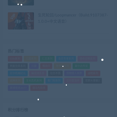
生死轮回/Loopmancer（Build.9107387-
1.0.0+中文语音）
热门标签
GTA系列
三国系列
仁王系列
会员专享系列
使命召唤系列
刺客信条系列
只狼
嗜血印
地平线系列
塞尔达传说
尼尔机械纪元
幽灵线东京
往日不再
怪物猎人世界
战地系列
战神系列
生化危机系列
看门狗系列
艾尔登法环
荒野大镖客2
赛博朋克2077
骑马与砍杀
积分排行榜