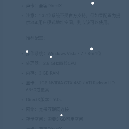
声卡：兼容DirectX
注意：* 32位系统不受官方支持，但如果配置为提
供3Gb用户模式地址空间，则应该可以使用。
推荐配置：
操作系统：Windows Vista / 7 / 8-64位
处理器：2.8 GHz四核CPU
内存：3 GB RAM
显卡：1GB NVIDIA GTX 460 / ATI Radeon HD
6850或更高
DirectX版本：9.0c
网络：宽带互联网连接
存储空间：需要5 GB可用空间