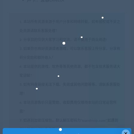
声卡：兼容DirectX
1. 本站所有资源来源于用户分享和网络转载，如有侵权或不妥之
处资源请联系客服处理！
2. 分享目的仅供大家学习和交流，请不要用于商业用途!
3. 如果你也有好资源或者游戏，可以联系客服上传分享，分享有
积分奖励和额外收入！
4. 本站提供的游戏、软件等等其他资源，都不包含技术服务请大
家谅解！
5. 如有网盘链接无法下载、失效或其他问题等等，请联系客服处
理！
6. 本站资源售价只是赞助，收取费用仅维持本站的日常运营所
需！
7. 如遇到加密压缩包，默认解压密码为"xianshivip.com",如遇到
无法解压的请联系客服！
×