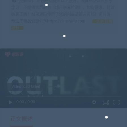
特别声明：原创产品提供以上服务，破解产品仅供参考
学习，不提供售后服务（均已杀毒检测），如有需求，建议
购买正版！如果源码侵犯了您的利益请留言告知！闲时游-
专注于精品资源分享https://xianshivip.com
如何获得
积分
Video load failed
0:00
/
0:00
正文概述