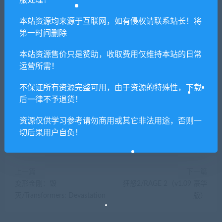
服处理！
若由于商用引起版权纠纷，一切责任均由使用者
承担。更多说明请参考 VIP介绍。
本站资源均来源于互联网，如有侵权请联系站长！将
第一时间删除
提示下载完但解压或打开不了？
本站资源售价只是赞助，收取费用仅维持本站的日常
运营所需！
你们有qq群吗怎么加入？
不保证所有资源完整可用，由于资源的特殊性，下载
后一律不予退货！
资源仅供学习参考请勿商用或其它非法用途，否则一
喜欢
0
分享到：
切后果用户自负！
上一篇
下一篇
变形金刚：毁
狂怒2/RAGE 2（v1.09 豪华
灭/Transformers: Devastation
版）