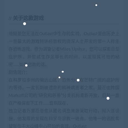
关于这款游戏
地狱是您无法在Outlast中生存的实验，Outlast是由历史上
一些最大的游戏特许经营权的资深人士开发的第一人称生
存恐怖游戏。作为调查记者Miles Upshur，您可以探索巨型
庇护所，并尝试生存足够长的时间，以发现其可怕的秘
密……如果您敢的话。
剧情简介：
在科罗拉多州的偏远山区，恐怖分子在芒特广阔的庇护所
内等待。一家长期被遗弃的精神病患者之家，最近由跨国
Murkoff公司的“研究和慈善”分支机构重新开放，目前一直
在严格保密下工作……直到现在，
独立记者万里厄普舍从匿名消息来源采取行动，闯入该设
施，他发现的发现在科学与宗教一进去，他唯一的逃脱希
望就在于大山峰中心可怕的真理。Outlast