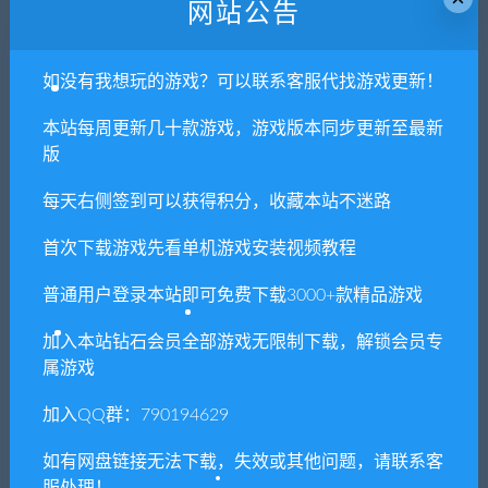
网站公告
8. 因为资源和软件均为可复制品，所以不支持任何理由的退款兑
现，请斟酌后支付下载
如没有我想玩的游戏？可以联系客服代找游戏更新！
声明
：
请勿把账号密码保存在浏览器自动登录，否则不重置下载
次数，在个人中心退出账号再手动登录即可。
本站每周更新几十款游戏，游戏版本同步更新至最新
版
闲时游-专注于精品资源分享
»
逃生1/Outlast
每天右侧签到可以获得积分，收藏本站不迷路
首次下载游戏先看单机游戏安装视频教程
常见问题FAQ
普通用户登录本站即可免费下载3000+款精品游戏
加入本站钻石会员全部游戏无限制下载，解锁会员专
免费下载或者VIP会员专享资源能否直接商
属游戏
用？
加入QQ群：790194629
本站所有资源版权均属于原作者所有，这里所提
如有网盘链接无法下载，失效或其他问题，请联系客
供资源均只能用于参考学习用，请勿直接商用。