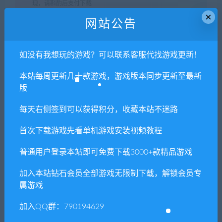
现，请斟酌后支付下载
×
声明
：
请勿把账号密码保存在浏览器自动登录，否则不重置下载
网站公告
次数，在个人中心退出账号再手动登录即可。
如没有我想玩的游戏？可以联系客服代找游戏更新！
闲时游-专注于精品资源分享
»
末日准备狂/Mr.
本站每周更新几十款游戏，游戏版本同步更新至最新
Prepper（V1.17k-沙盒和创意模式）
版
每天右侧签到可以获得积分，收藏本站不迷路
常见问题FAQ
首次下载游戏先看单机游戏安装视频教程
普通用户登录本站即可免费下载3000+款精品游戏
免费下载或者VIP会员专享资源能否直接商
用？
加入本站钻石会员全部游戏无限制下载，解锁会员专
属游戏
本站所有资源版权均属于原作者所有，这里所提
加入QQ群：790194629
供资源均只能用于参考学习用，请勿直接商用。