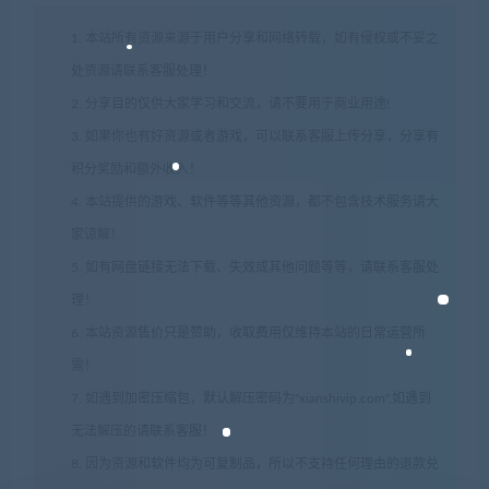
1. 本站所有资源来源于用户分享和网络转载，如有侵权或不妥之
处资源请联系客服处理！
2. 分享目的仅供大家学习和交流，请不要用于商业用途!
3. 如果你也有好资源或者游戏，可以联系客服上传分享，分享有
积分奖励和额外收入！
4. 本站提供的游戏、软件等等其他资源，都不包含技术服务请大
家谅解！
5. 如有网盘链接无法下载、失效或其他问题等等，请联系客服处
理！
6. 本站资源售价只是赞助，收取费用仅维持本站的日常运营所
需！
7. 如遇到加密压缩包，默认解压密码为"xianshivip.com",如遇到
无法解压的请联系客服！
8. 因为资源和软件均为可复制品，所以不支持任何理由的退款兑