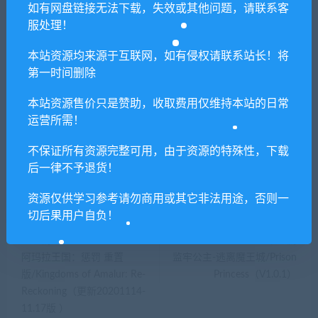
若由于商用引起版权纠纷，一切责任均由使用者
如有网盘链接无法下载，失效或其他问题，请联系客
承担。更多说明请参考 VIP介绍。
服处理！
本站资源均来源于互联网，如有侵权请联系站长！将
提示下载完但解压或打开不了？
第一时间删除
本站资源售价只是赞助，收取费用仅维持本站的日常
你们有qq群吗怎么加入？
运营所需！
不保证所有资源完整可用，由于资源的特殊性，下载
后一律不予退货！
喜欢
0
分享到：
资源仅供学习参考请勿商用或其它非法用途，否则一
切后果用户自负！
上一篇
下一篇
阿玛拉王国：惩罚 重置
监牢公主-逃离魔王城/Prison
版/Kingdoms of Amalur: Re-
Princess（V1.0.1）
Reckoning（更新20201114-
11.17版 ）