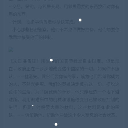
– 交易。是的，与邻居交易。用邻居需要的东西换回对你有
用的东西。
– 计划， 很多事情等着你尽快完成。
– 小心那些秘密警察，他们不希望你做好准备，他们想要你
乖乖地接受他们的控制。
《末日准备狂》所生活的国家曾经是自由国度。但是现
在，政府正在一步步地改变这个国家的一切。如果你不服
从，——就消失。做它们要你做的事，成为他们希望你成为
的人，不然就完蛋。我们的英雄决定反抗这一切，摆脱这
荒谬的生活。为了隐藏他的计划，他只能建造一个地下避
难所。利用避难所中的机械和设施改变自己被政府控制的
生活。但是，他需要大量的材料，这些材料是如此的稀
缺。—— 请帮助他，帮助他冲破这个令人窒息的社会状态。