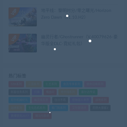
地平线：黎明时分/零之曙光/Horizon
Zero Dawn（v1.10.H2）
幽灵行者/Ghostrunner（V.40079626-豪
华版全DLC-霓虹礼包）
热门标签
GTA系列
三国系列
仁王系列
会员专享系列
使命召唤系列
刺客信条系列
只狼
嗜血印
地平线系列
塞尔达传说
尼尔机械纪元
幽灵线东京
往日不再
怪物猎人世界
战地系列
战神系列
生化危机系列
看门狗系列
艾尔登法环
荒野大镖客2
赛博朋克2077
骑马与砍杀