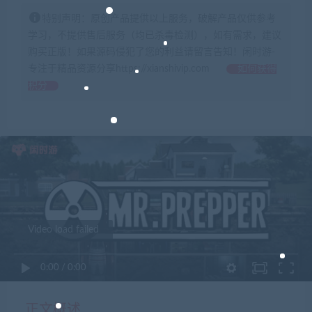
特别声明：原创产品提供以上服务，破解产品仅供参考
学习，不提供售后服务（均已杀毒检测），如有需求，建议
购买正版！如果源码侵犯了您的利益请留言告知！闲时游-
专注于精品资源分享https://xianshivip.com
如何获得
积分
Video load failed
0:00
/
0:00
正文概述