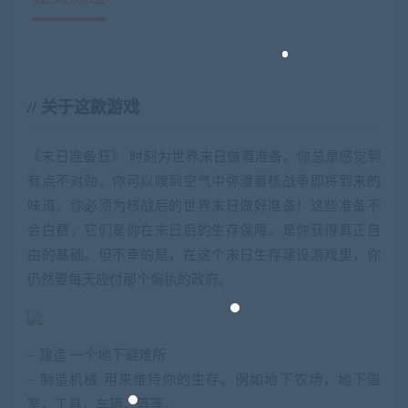
关于这款游戏
《末日准备狂》 时刻为世界末日做着准备。你总是感觉到
有点不对劲，你可以嗅到空气中弥漫着核战争即将到来的
味道，你必须为核战后的世界末日做好准备！这些准备不
会白费，它们是你在末日后的生存保障，是你获得真正自
由的基础。但不幸的是，在这个末日生存建设游戏里，你
仍然要每天应付那个偏执的政府。
– 建造 一个地下避难所
– 制造机械 用来维持你的生存。例如地下农场，地下温
室，工具，车辆，等等。