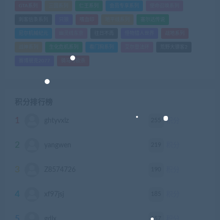
GTA系列
三国系列
仁王系列
会员专享系列
使命召唤系列
刺客信条系列
只狼
嗜血印
地平线系列
塞尔达传说
尼尔机械纪元
幽灵线东京
往日不再
怪物猎人世界
战地系列
战神系列
生化危机系列
看门狗系列
艾尔登法环
荒野大镖客2
赛博朋克2077
骑马与砍杀
积分排行榜
1
255
ghtyvxlz
积分
2
219
yangwen
积分
3
190
Z8574726
积分
4
185
xf97jsj
积分
5
157
gdlx
积分