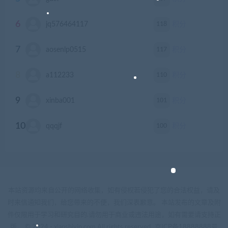
6
118
jq576464117
积分
7
117
aosenlp0515
积分
8
110
a112233
积分
9
101
xinba001
积分
10
100
qqqjf
积分
本站资源均来自公开的网络收集，如有侵权若侵犯了您的合法权益，请及
时来信通知我们，给您带来的不便，我们深表歉意。 本站发布的文章及附
件仅限用于学习和研究目的.请勿用于商业或违法用途，如有需要请支持正
版。 © 2024 - xianshivip.com All rights reserved
京ICP备18888888号