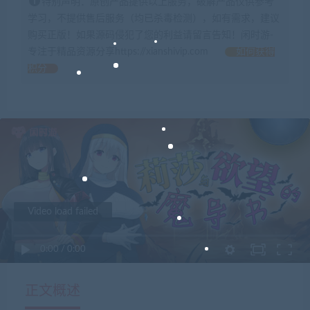
特别声明：原创产品提供以上服务，破解产品仅供参考
学习，不提供售后服务（均已杀毒检测），如有需求，建议
购买正版！如果源码侵犯了您的利益请留言告知！闲时游-
专注于精品资源分享https://xianshivip.com
如何获得
积分
Video load failed
0:00
/
0:00
正文概述