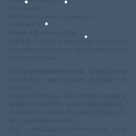
处理器: Intel Core2 Duo or better
内存: 4 GB RAM
显卡: DirectX 9/OpenGL 4.1 capable GPU
DirectX 版本: 9.0
存储空间: 需要 500 MB 可用空间
附注事项: 1280×768 or better Display. Lag may occur
from loading menus or maps. Turn off other programs
before running the game.
听闻马尔海姆埋藏着恶魔财宝的消息，宝藏猎人莉莎随即
火速赶到了该地，准备一举夺得财宝，借此摆脱自己一贫
如洗的生活。
然而来到了马尔海姆之后，莉莎却发现该地正在被来自“欲
望的魔导书”的力量所影响，当地居民皆因此而受其所控。
在这样的情况下，冒然闯入马尔海姆的莉莎则无异于羊入
虎口，处境瞬间便变得十分危险。
然而，一心想要自主脱贫的莉莎却不肯就此放弃。但在如