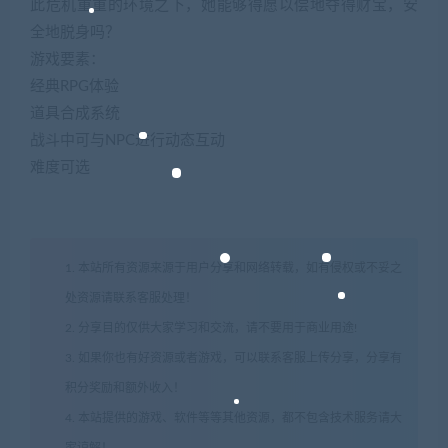
此危机重重的环境之下，她能够得愿以偿地夺得财宝，安
全地脱身吗？
游戏要素：
经典RPG体验
道具合成系统
战斗中可与NPC进行动态互动
难度可选
1. 本站所有资源来源于用户分享和网络转载，如有侵权或不妥之
处资源请联系客服处理！
2. 分享目的仅供大家学习和交流，请不要用于商业用途!
3. 如果你也有好资源或者游戏，可以联系客服上传分享，分享有
积分奖励和额外收入！
4. 本站提供的游戏、软件等等其他资源，都不包含技术服务请大
家谅解！