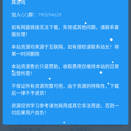
属游戏
加入QQ群：790194629
如有网盘链接无法下载，失效或其他问题，请联系客
上一篇
下一篇
服处理！
汉武大帝传
十字路酒店/Crossroads
Inn（V3.0.7-豪华全DLC周年
本站资源均来源于互联网，如有侵权请联系站长！将
纪念版）
第一时间删除
本站资源售价只是赞助，收取费用仅维持本站的日常
运营所需！
相关推荐
不保证所有资源完整可用，由于资源的特殊性，下载
后一律不予退货！
资源仅供学习参考请勿商用或其它非法用途，否则一
切后果用户自负！
侠之道/PathOfWuxia（V3.06
命悬一刃/Die by the Blade 单
11360034-第三年）
机/同屏双人