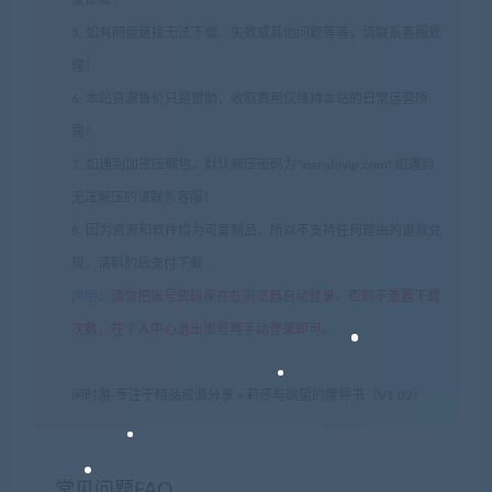
5. 如有网盘链接无法下载、失效或其他问题等等，请联系客服处
理！
6. 本站资源售价只是赞助，收取费用仅维持本站的日常运营所
需！
7. 如遇到加密压缩包，默认解压密码为"xianshivip.com",如遇到
无法解压的请联系客服！
8. 因为资源和软件均为可复制品，所以不支持任何理由的退款兑
现，请斟酌后支付下载
声明
：
请勿把账号密码保存在浏览器自动登录，否则不重置下载
次数，在个人中心退出账号再手动登录即可。
闲时游-专注于精品资源分享
»
莉莎与欲望的魔导书（V1.02）
常见问题FAQ