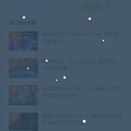
热门游戏推荐
幽灵线东京/Ghostwire: Tokyo（数字豪
华版+DLC）
戴森球计划（V0.8.22.9331+原声音轨
+艺术设定集）
侠盗猎车手5/GTA5（v1.70纯净版-内置
修改器+通关存档）
鬼泣5/Devil May Cry 5（整合DMC5维吉
尔Vergil-全DLC豪华版）