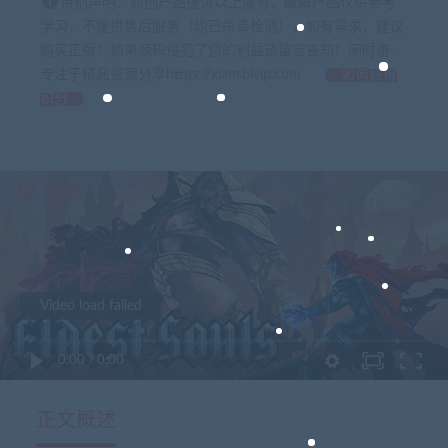
特别声明：原创产品提供以上服务，破解产品仅供参考
学习，不提供售后服务（均已杀毒检测），如有需求，建议
购买正版！如果源码侵犯了您的利益请留言告知！闲时游-
专注于精品资源分享https://xianshivip.com
如何获得
积分
Video load failed
0:00
/
0:00
正文概述