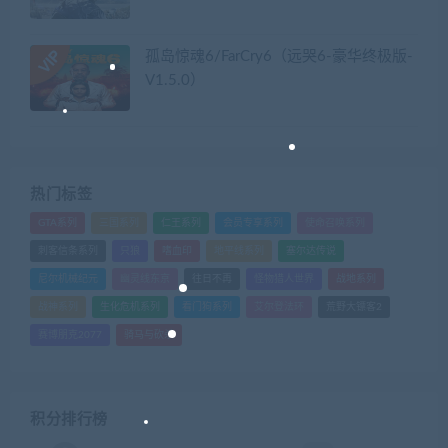
孤岛惊魂6/FarCry6（远哭6-豪华终极版-
V1.5.0）
热门标签
GTA系列
三国系列
仁王系列
会员专享系列
使命召唤系列
刺客信条系列
只狼
嗜血印
地平线系列
塞尔达传说
尼尔机械纪元
幽灵线东京
往日不再
怪物猎人世界
战地系列
战神系列
生化危机系列
看门狗系列
艾尔登法环
荒野大镖客2
赛博朋克2077
骑马与砍杀
积分排行榜