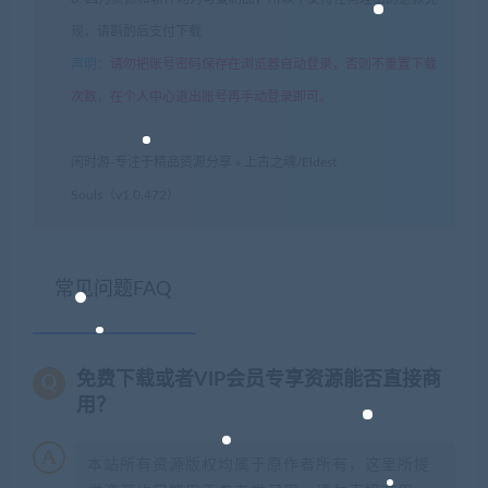
现，请斟酌后支付下载
声明
：
请勿把账号密码保存在浏览器自动登录，否则不重置下载
次数，在个人中心退出账号再手动登录即可。
闲时游-专注于精品资源分享
»
上古之魂/Eldest
Souls（v1.0.472）
常见问题FAQ
免费下载或者VIP会员专享资源能否直接商
用？
本站所有资源版权均属于原作者所有，这里所提