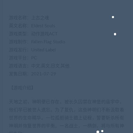
游戏名称：上古之魂
英文名称：Eldest Souls
游戏类型：动作游戏ACT
游戏制作：Fallen Flag Studio
游戏发行：United Label
游戏平台：PC
游戏语言：中文,英文,日文,其他
发售日期：2021-07-29
【游戏介绍】
天地之初，神明便已存在。被长久囚禁在神堡的庙宇中，
他们早已被世人遗忘。为了复仇，这些神明们不断汲取着
世界的生命精华。一位孤胆骑士踏上征程，誓要斩杀所有
神明并恢复世界的平衡。一名战士，一柄剑，将与所有神