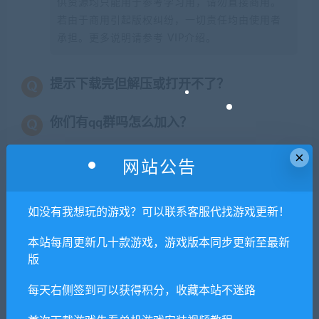
供资源均只能用于参考学习用，请勿直接商用。
若由于商用引起版权纠纷，一切责任均由使用者
承担。更多说明请参考 VIP介绍。
提示下载完但解压或打开不了？
你们有qq群吗怎么加入？
×
网站公告
喜欢
0
分享到：
如没有我想玩的游戏？可以联系客服代找游戏更新！
本站每周更新几十款游戏，游戏版本同步更新至最新
上一篇
下一篇
版
秋叶脱物语-秋叶原之旅（高
投资模拟器：打工篇
每天右侧签到可以获得积分，收藏本站不迷路
清重制版10周年豪华纪念版）
（V1.0.22）