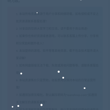
明为敌。
1. 本站所有资源来源于用户分享和网络转载，如有侵权或不妥之
处资源请联系客服处理！
2. 分享目的仅供大家学习和交流，请不要用于商业用途!
3. 如果你也有好资源或者游戏，可以联系客服上传分享，分享有
积分奖励和额外收入！
4. 本站提供的游戏、软件等等其他资源，都不包含技术服务请大
家谅解！
5. 如有网盘链接无法下载、失效或其他问题等等，请联系客服处
理！
6. 本站资源售价只是赞助，收取费用仅维持本站的日常运营所
需！
7. 如遇到加密压缩包，默认解压密码为"xianshivip.com",如遇到
无法解压的请联系客服！
8. 因为资源和软件均为可复制品，所以不支持任何理由的退款兑